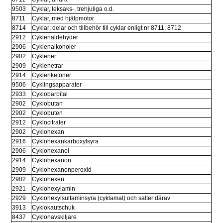
9503
Cyklar, leksaks-, trehjuliga o.d.
8711
Cyklar, med hjälpmotor
8714
Cyklar; delar och tillbehör till cyklar enligt nr 8711, 8712
2912
Cyklenaldehyder
2906
Cyklenalkoholer
2902
Cyklener
2909
Cyklenetrar
2914
Cyklenketoner
9506
Cyklingsapparater
2933
Cyklobarbital
2902
Cyklobutan
2902
Cyklobuten
2912
Cyklocitraler
2902
Cyklohexan
2916
Cyklohexankarboxylsyra
2906
Cyklohexanol
2914
Cyklohexanon
2909
Cyklohexanonperoxid
2902
Cyklohexen
2921
Cyklohexylamin
2929
Cyklohexylsulfaminsyra (cyklamat) och salter därav
3913
Cyklokautschuk
8437
Cyklonavskiljare