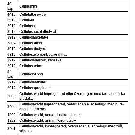
40 
Cellgummi
kap.
4418
Cellplattor av trä
3912
Celluloid
3912
Cellulosa
3912
Cellulosaacetatbutyrat
3912
Cellulosaacetater
3804
Cellulosabeck
3912
Cellulosabutyrat
6811
Cellulosacement, varor därav
3912
Cellulosaderivat, kemiska
3912
Cellulosaetrar
54 
Cellulosafibrer
kap.
3912
Cellulosanitrater
3912
Cellulosapropionat
Cellulosavadd impregnerad eller överdragen med farmaceutiska 
3005
produkter
Cellulosavadd impregnerad, överdragen eller belagd med puts- 
3405
eller polermedel
4803
Cellulosavadd, annan, i rullar eller ark
4823
Cellulosavadd, annan, varor därav
Cellulosavadd, impregnerad, överdragen eller belagd med tvål, 
3401
såpa etc.