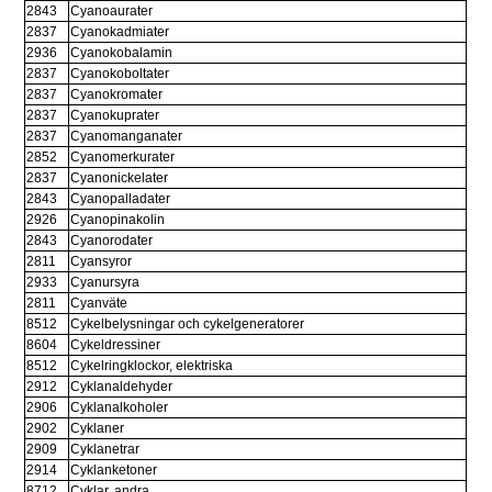
2843
Cyanoaurater
2837
Cyanokadmiater
2936
Cyanokobalamin
2837
Cyanokoboltater
2837
Cyanokromater
2837
Cyanokuprater
2837
Cyanomanganater
2852
Cyanomerkurater
2837
Cyanonickelater
2843
Cyanopalladater
2926
Cyanopinakolin
2843
Cyanorodater
2811
Cyansyror
2933
Cyanursyra
2811
Cyanväte
8512
Cykelbelysningar och cykelgeneratorer
8604
Cykeldressiner
8512
Cykelringklockor, elektriska
2912
Cyklanaldehyder
2906
Cyklanalkoholer
2902
Cyklaner
2909
Cyklanetrar
2914
Cyklanketoner
8712
Cyklar, andra