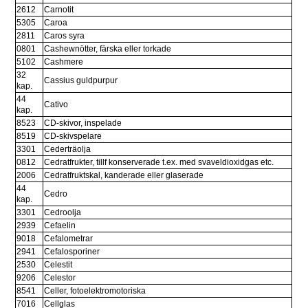
2612
Carnotit
5305
Caroa
2811
Caros syra
0801
Cashewnötter, färska eller torkade
5102
Cashmere
32 
Cassius guldpurpur
kap.
44 
Cativo
kap.
8523
CD-skivor, inspelade
8519
CD-skivspelare
3301
Cederträolja
0812
Cedratfrukter, tillf konserverade t.ex. med svaveldioxidgas etc.
2006
Cedratfruktskal, kanderade eller glaserade
44 
Cedro
kap.
3301
Cedroolja
2939
Cefaelin
9018
Cefalometrar
2941
Cefalosporiner
2530
Celestit
9206
Celestor
8541
Celler, fotoelektromotoriska
7016
Cellglas