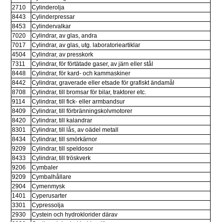
2710
Cylinderolja
8443
Cylinderpressar
8453
Cylindervalkar
7020
Cylindrar, av glas, andra
7017
Cylindrar, av glas, utg. laboratorieartiklar
4504
Cylindrar, av presskork
7311
Cylindrar, för förtätade gaser, av järn eller stål
8448
Cylindrar, för kard- och kammaskiner
8442
Cylindrar, graverade eller etsade för grafiskt ändamål
8708
Cylindrar, till bromsar för bilar, traktorer etc.
9114
Cylindrar, till fick- eller armbandsur
8409
Cylindrar, till förbränningskolvmotorer
8420
Cylindrar, till kalandrar
8301
Cylindrar, till lås, av oädel metall
8434
Cylindrar, till smörkärnor
9209
Cylindrar, till speldosor
8433
Cylindrar, till tröskverk
9206
Cymbaler
9209
Cymbalhållare
2904
Cymenmysk
1401
Cyperusarter
3301
Cypressolja
2930
Cystein och hydroklorider därav