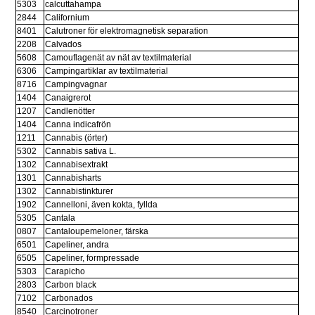
5303
calcuttahampa
2844
Californium
8401
Calutroner för elektromagnetisk separation
2208
Calvados
5608
Camouflagenät av nät av textilmaterial
6306
Campingartiklar av textilmaterial
8716
Campingvagnar
1404
Canaigrerot
1207
Candlenötter
1404
Canna indicafrön
1211
Cannabis (örter)
5302
Cannabis sativa L.
1302
Cannabisextrakt
1301
Cannabisharts
1302
Cannabistinkturer
1902
Cannelloni, även kokta, fyllda
5305
Cantala
0807
Cantaloupemeloner, färska
6501
Capeliner, andra
6505
Capeliner, formpressade
5303
Carapicho
2803
Carbon black
7102
Carbonados
8540
Carcinotroner