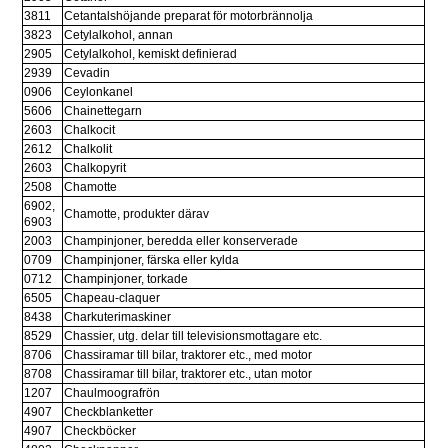
3811
Cetantalshöjande preparat för motorbrännolja
3823
Cetylalkohol, annan
2905
Cetylalkohol, kemiskt definierad
2939
Cevadin
0906
Ceylonkanel
5606
Chainettegarn
2603
Chalkocit
2612
Chalkolit
2603
Chalkopyrit
2508
Chamotte
6902, 
Chamotte, produkter därav
6903
2003
Champinjoner, beredda eller konserverade
0709
Champinjoner, färska eller kylda
0712
Champinjoner, torkade
6505
Chapeau-claquer
8438
Charkuterimaskiner
8529
Chassier, utg. delar till televisionsmottagare etc.
8706
Chassiramar till bilar, traktorer etc., med motor
8708
Chassiramar till bilar, traktorer etc., utan motor
1207
Chaulmoografrön
4907
Checkblanketter
4907
Checkböcker