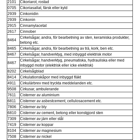
2101
Cikoriarot, rostad
0705
Cikoriasallat, färsk eller kyld
2939
Cinkonidin
2939
Cinkonin
2915
Cinnamylacetat
2617
Cinnober
Cirkelsågar, andra, för bearbetning av sten, keramiska produkter, 
8464
betong etc.
8465
Cirkelsågar, andra, för bearbetning av trä, kork, ben etc.
8467
Cirkelsågar, handverktyg, med inbyggd elektrisk motor
Cirkelsågar, handverktyg, pneumatiska, hydrauliska eller med 
8467
inbyggd motor (elektrisk eller icke elektrisk)
8202
Cirkelsågblad
8414
Cirkulationskåpor med inbyggd fläkt
4911
Cirkulärbrev med tryckta meddelanden etc.
9508
Cirkusar, ambulerande
7611
Cisterner av aluminium
6811
Cisterner av asbestcement, cellulosacement etc.
7806
Cisterner av bly
6810
Cisterner av cement, betong eller konstgjord sten
7309
Cisterner av järn eller stål
7419
Cisterner av koppar
8104
Cisterner av magnesium
7508
Cisterner av nickel