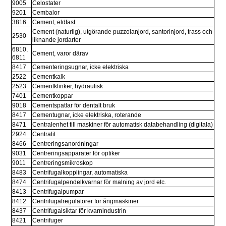
9005
Celostater
9201
Cembalor
3816
Cement, eldfast
Cement (naturlig), utgörande puzzolanjord, santorinjord, trass och 
2530
liknande jordarter
6810, 
Cement, varor därav
6811
8417
Cementeringsugnar, icke elektriska
2522
Cementkalk
2523
Cementklinker, hydraulisk
7401
Cementkoppar
9018
Cementspatlar för dentalt bruk
8417
Cementugnar, icke elektriska, roterande
8471
Centralenhet till maskiner för automatisk databehandling (digitala)
2924
Centralit
8466
Centreringsanordningar
9031
Centreringsapparater för optiker
9011
Centreringsmikroskop
8483
Centrifugalkopplingar, automatiska
8474
Centrifugalpendelkvarnar för malning av jord etc.
8413
Centrifugalpumpar
8412
Centrifugalregulatorer för ångmaskiner
8437
Centrifugalsiktar för kvarnindustrin
8421
Centrifuger