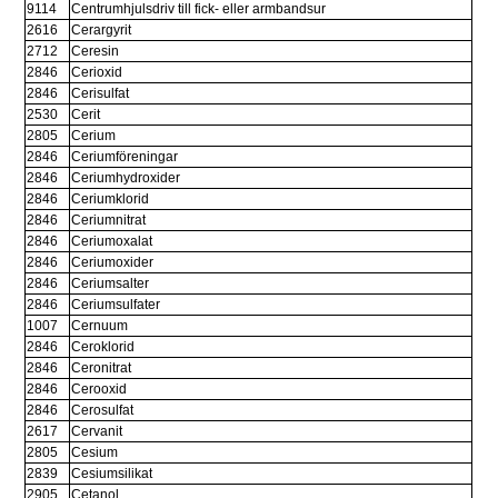
9114
Centrumhjulsdriv till fick- eller armbandsur
2616
Cerargyrit
2712
Ceresin
2846
Cerioxid
2846
Cerisulfat
2530
Cerit
2805
Cerium
2846
Ceriumföreningar
2846
Ceriumhydroxider
2846
Ceriumklorid
2846
Ceriumnitrat
2846
Ceriumoxalat
2846
Ceriumoxider
2846
Ceriumsalter
2846
Ceriumsulfater
1007
Cernuum
2846
Ceroklorid
2846
Ceronitrat
2846
Cerooxid
2846
Cerosulfat
2617
Cervanit
2805
Cesium
2839
Cesiumsilikat
2905
Cetanol