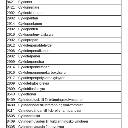
8421
Cykloner
8421
Cyklonrenare
2902
Cyklooktatetraen
2902
Cyklopentan
2914
Cyklopentanon
2902
Cyklopenten
2916
Cyklopentenylättiksyra
2902
Cyklopropan
2912
Cykloterpenaldehyder
2906
Cykloterpenalkoholer
2902
Cykloterpener
2909
Cykloterpenetrar
2914
Cykloterpenketoner
2916
Cykloterpenmonokarboxylsyror
2917
Cykloterpenpolykarboxylsyror
2809
Cyklotetrafosforsyra
2809
Cyklotrifosforsyra
8543
Cyklotroner
8409
Cylinderblock till förbränningskolvmotorer
8409
Cylinderfoder till förbränningskolvmotorer
9114
Cylindergångar till fick- eller armbandsur
6505
Cylinderhattar
8409
Cylinderhuvuden till förbränningskolvmotorer
9305
Cylindermagasin för revolvrar