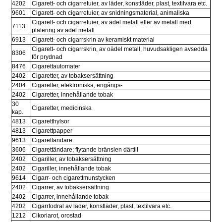
4202
Cigarett- och cigarretuier, av läder, konstläder, plast, textilvara etc.
9601
Cigarett- och cigarretuier, av snidningsmaterial, animaliska
Cigarett- och cigarretuier, av ädel metall eller av metall med 
7113
plätering av ädel metall
6913
Cigarett- och cigarrskrin av keramiskt material
Cigarett- och cigarrskrin, av oädel metall, huvudsakligen avsedda 
8306
för prydnad
8476
Cigarettautomater
2402
Cigaretter, av tobaksersättning
2404
Cigaretter, elektroniska, engångs-
2402
Cigaretter, innehållande tobak
30 
Cigaretter, medicinska
kap.
4813
Cigaretthylsor
4813
Cigarettpapper
9613
Cigarettändare
3606
Cigarettändare; flytande bränslen därtill
2402
Cigariller, av tobaksersättning
2402
Cigariller, innehållande tobak
9614
Cigarr- och cigarettmunstycken
2402
Cigarrer, av tobaksersättning
2402
Cigarrer, innehållande tobak
4202
Cigarrfodral av läder, konstläder, plast, textilvara etc.
1212
Cikoriarot, orostad