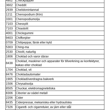
4802
Checkpapper
3602
Cheddit
2939
Chelidonintannat
1211
Chenopodium (frön)
3301
Chenopodiumolja
7103
Chessylit
7103
Chiastolit
4001
Chiclegummi
9403
Chiffonjéer
0709
Chilipeppar, färsk eller kyld
5303
Ching-ma
2530
Chiolit, naturlig
1806
Choklad och varor därav
Choklad, maskiner och apparater för tillverkning av konfektyrer, 
8438
kakao eller choklad
1704
Choklad, vit
8476
Chokladautomater
1905
Chokladöverdragna bakverk
1506
Chrysalisolja
8505
Chuckar, elektromagnetetiska
8306
Ciborier av oädel metall
2206
Cider
8435
Ciderpressar, mekaniska eller hydrauliska
7326
Cigarett- och cigarretuier, av järn eller stål