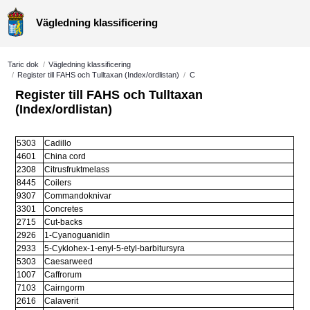
Vägledning klassificering
Taric dok
/
Vägledning klassificering
/
Register till FAHS och Tulltaxan (Index/ordlistan)
/
C
Register till FAHS och Tulltaxan 
(Index/ordlistan)
5303
Cadillo
4601
China cord
2308
Citrusfruktmelass
8445
Coilers
9307
Commandoknivar
3301
Concretes
2715
Cut-backs
2926
1-Cyanoguanidin
2933
5-Cyklohex-1-enyl-5-etyl-barbitursyra 
5303
Caesarweed
1007
Caffrorum
7103
Cairngorm
2616
Calaverit