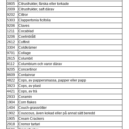
0805
Citrusfrukter, färska eller torkade
2009
Citrusfrukter, saft därav
9202
Cittror
5303
Clappertonia ficifolia
9206
Claves
1211
Cocablad
3206
Coelinblått
2612
Coffinit
3304
Coldkrämer
9701
Collage
2615
Columbit
8112
Columbium och varor därav
9205
Concertinor
8609
Containrar
4822
Cops, av pappersmassa, papper eller papp
3923
Cops, av plast
4421
Cops, av trä
2933
Coramin
1904
Corn flakes
1404
Couch-grassrötter
1902
Couscous, även kokad eller på annat sätt beredd
1905
Cream Crackers
2918
Cremor tartari