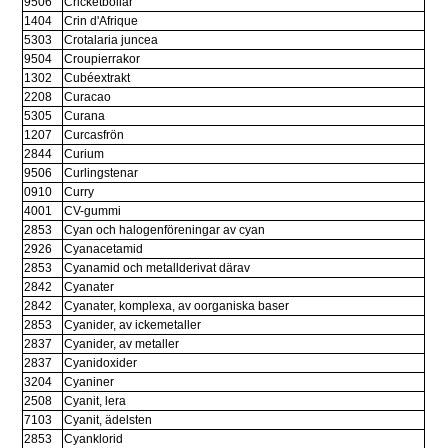
9506
Cricketbollar
1404
Crin d'Afrique
5303
Crotalaria juncea
9504
Croupierrakor
1302
Cubéextrakt
2208
Curacao
5305
Curana
1207
Curcasfrön
2844
Curium
9506
Curlingstenar
0910
Curry
4001
CV-gummi
2853
Cyan och halogenföreningar av cyan
2926
Cyanacetamid
2853
Cyanamid och metallderivat därav
2842
Cyanater
2842
Cyanater, komplexa, av oorganiska baser
2853
Cyanider, av ickemetaller
2837
Cyanider, av metaller
2837
Cyanidoxider
3204
Cyaniner
2508
Cyanit, lera
7103
Cyanit, ädelsten
2853
Cyanklorid