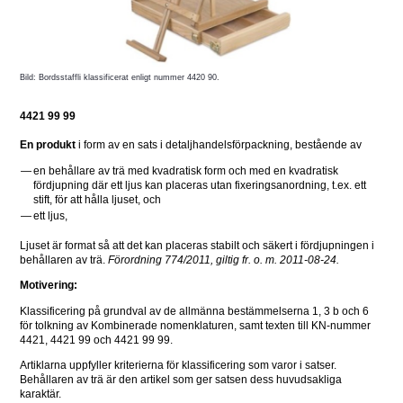
Bild: Bordsstaffli klassificerat enligt nummer 4420 90.
4421 99 99
En produkt 
i form av en sats i detaljhandelsförpackning, bestående av
—
en behållare av trä med kvadratisk form och med en kvadratisk 
fördjupning där ett ljus kan placeras utan fixeringsanordning, t.ex. ett 
stift, för att hålla ljuset, och
—
ett ljus,
Ljuset är format så att det kan placeras stabilt och säkert i fördjupningen i 
behållaren av trä. 
Förordning 774/2011, giltig fr. o. m. 2011-08-24.
Motivering:
Klassificering på grundval av de allmänna bestämmelserna 1, 3 b och 6 
för tolkning av Kombinerade nomenklaturen, samt texten till KN-nummer 
4421, 4421 99 och 4421 99 99. 
Artiklarna uppfyller kriterierna för klassificering som varor i satser. 
Behållaren av trä är den artikel som ger satsen dess huvudsakliga 
karaktär.