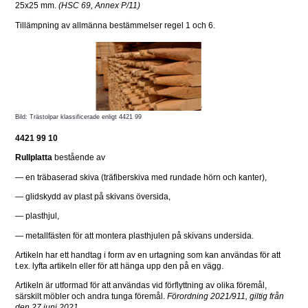
25x25 mm. 
(HSC 69, Annex P/11)
Tillämpning av allmänna bestämmelser regel 1 och 6.
Bild: Trästolpar klassificerade enligt 4421 99
4421 99 10
Rullplatta
 bestående av
— en träbaserad skiva (träfiberskiva med rundade hörn och kanter),
— glidskydd av plast på skivans översida,
— plasthjul,
— metallfästen för att montera plasthjulen på skivans undersida.
Artikeln har ett handtag i form av en urtagning som kan användas för att 
t.ex. lyfta artikeln eller för att hänga upp den på en vägg.
Artikeln är utformad för att användas vid förflyttning av olika föremål, 
särskilt möbler och andra tunga föremål. 
Förordning 2021/911, giltig från 
den 27 juni 2021.