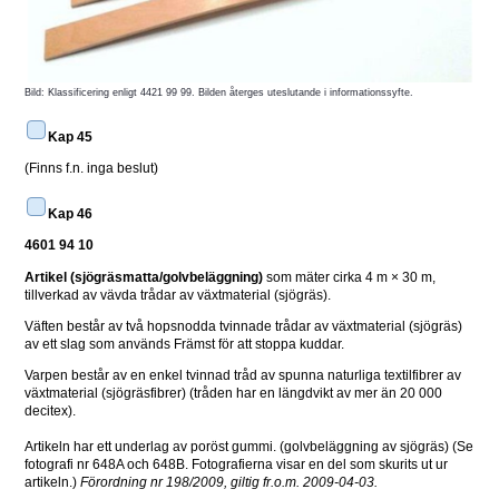
Bild: Klassificering enligt 4421 99 99. Bilden återges uteslutande i informationssyfte.
Kap 
45
(Finns f.n. inga beslut)
Kap 
46
4601 94 10
Artikel (sjögräsmatta/golvbeläggning) 
som mäter cirka 4 m × 30 m, 
tillverkad av vävda trådar av växtmaterial (sjögräs).
Väften består av två hopsnodda tvinnade trådar av växtmaterial (sjögräs) 
av ett slag som används Främst för att stoppa kuddar.
Varpen består av en enkel tvinnad tråd av spunna naturliga textilfibrer av 
växtmaterial (sjögräsfibrer) (tråden har en längdvikt av mer än 20 000 
decitex).
Artikeln har ett underlag av poröst gummi. (golvbeläggning av sjögräs) (Se 
fotografi nr 648A och 648B. Fotografierna visar en del som skurits ut ur 
artikeln.) 
Förordning nr 198/2009, giltig fr.o.m. 2009-04-03.