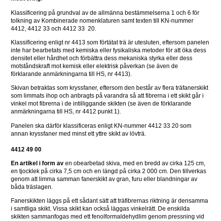
Klassificering på grundval av de allmänna bestämmelserna 1 och 6 för 
tolkning av Kombinerade nomenklaturen samt texten till KN-nummer 
4412, 4412 33 och 4412 33  20. 
Klassificering enligt nr 4413 som förtätat trä är utesluten, eftersom panelen 
inte har bearbetats med kemiska eller fysikaliska metoder för att öka dess 
densitet eller hårdhet och förbättra dess mekaniska styrka eller dess 
motståndskraft mot kemisk eller elektrisk påverkan (se även de 
förklarande anmärkningarna till HS, nr 4413). 
Skivan betraktas som kryssfaner, eftersom den består av flera träfanerskikt 
som limmats ihop och anbragts på varandra så att fibrerna i ett skikt går i 
vinkel mot fibrerna i de intilliggande skikten (se även de förklarande 
anmärkningarna till HS, nr 4412 punkt 1). 
Panelen ska därför klassificeras enligt KN-nummer 4412 33 20 som 
annan kryssfaner med minst ett yttre skikt av lövträ. 
4412 49 00
En artikel i form av
 en obearbetad skiva, med en bredd av cirka 125 cm, 
en tjocklek på cirka 7,5 cm och en längd på cirka 2 000 cm. Den tillverkas 
genom att limma samman fanerskikt av gran, furu eller blandningar av 
båda träslagen.
Fanerskikten läggs på ett sådant sätt att träfibrernas riktning är densamma 
i samtliga skikt. Vissa skikt kan också läggas vinkelrätt. De enskilda 
skikten sammanfogas med ett fenolformaldehydlim genom pressning vid 