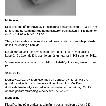
Motivering:
Klassificering på grundval av de allmänna bestämmelserna 1, 3 b och 6 
för tolkning av Kombinerade nomenklaturen samt texten till KN-nummer 
4411, 4411 92 och 4411 92 90.
Ytan, vilken endast är avsedd för dekorativt ändamål, ger inte produkten 
dess huvudsakliga karaktär.
Det är kärnan av fiberskiva som ger produkten dess huvudsakliga 
karaktär. Se även de förklarande anmärkningarna till HS-nummer 4411.
Varan omfattas inte av nummer 4412 och 4418, eftersom ytan inte är av 
trä.
4411  92 90
3
Dörrbeklädnad,
 av fiberskivor med en densitet av mer än 0,8 g/cm
, 
grundmålad, utformad som en traditionell inomhusdörr. Dessa 
dörrbeklädnader utgör en del av inomhusdörrar. 
Förordning 1509/97, 
ändrad genom förordning 705/05 och 1179/2009.
Motivering:
Klassificering på grundval av allmänna bestämmelserna 1 och 6 för 