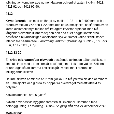
tolkning av Kombinerade nomenklaturen och enligt texten i KN-nr 4411, 
4411 92 och 4411 92 90.
4412
Kryssfanerplattor
, med en längd av mellan 1 981 och 2 400 mm, och en 
bredd av mellan 762 och 1 220 mm och ca 44 mm tjocka, bestående av en 
kärna av lamellträtyp mellan två trelagers kryssfanerplattor, med två 
långsidor (eventuellt fanerade) och den ena eller bägge kortsidorna 
bestående huvudsakligen av ett enda stycke timmer kallad "kantlist" och 
inte vidare bearbetade. 
Förordning 2080/91 (förordning 3829/86, EGT nr L 
356, 17.12.1986, s. 5). 
4412 33 20
En skiva (s.k. 
vattenfast plywood
) bestående av tretton träfanerskikt som 
limmats ihop med ett lim som är beständigt mot kokande vatten. Skikten 
är anbragta så att fibrerna i ett skikt går i vinkel mot fibrerna i de 
intilliggande skikten. 
De inre skikten är mindre än 2 mm tjocka. De två yttersta skikten är mindre 
än 1 mm tjocka och gjorda av poppelträ överdraget med ett tätskikt av 
polymer. 
3
Skivans densitet är 0,5 g/cm
. 
Skivan används vid byggnadsarbeten, till exempel i samband med 
betonggjutning. 
Förordning 1128/2012, giltig från den 21 december 2012.
Motivering: