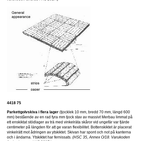
4418 75
Parkettgolvskiva i flera lager
 (tjocklek 10 mm, bredd 70 mm, längd 600 
mm) bestående av en rad fyra mm tjock stav av massivt Merbau limmat på 
ett enskiktat stödlager av trä med vinkelräta skåror vid ungefär var fjärde 
centimeter på längden för att ge varan flexibilitet. Bottenskiktet är placerat 
vinkelrätt mot ådringen av ytskiktet. Skivan har spont och not på kanterna 
och i ändarna. Ytskiktet har fernissats. 
(HSC 35, Annex O/18. Varukoden 