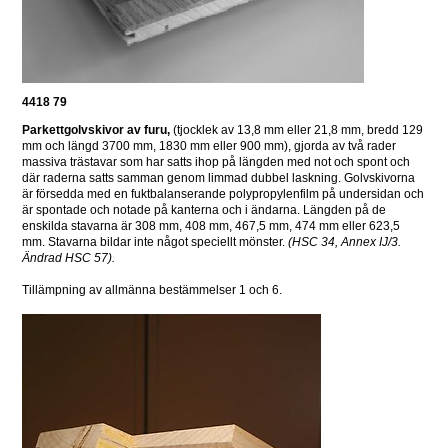
4418 79
Parkettgolvskivor
av furu,
 (tjocklek av 13,8 mm eller 21,8 mm, bredd 129 
mm och längd 3700 mm, 1830 mm eller 900 mm), gjorda av två rader 
massiva trästavar som har satts ihop på längden med not och spont och 
där raderna satts samman genom limmad dubbel laskning. Golvskivorna 
är försedda med en fuktbalanserande polypropylenfilm på undersidan och 
är spontade och notade på kanterna och i ändarna. Längden på de 
enskilda stavarna är 308 mm, 408 mm, 467,5 mm, 474 mm eller 623,5 
mm. Stavarna bildar inte något speciellt mönster. 
(HSC 34, Annex IJ/3. 
Ändrad HSC 57).
Tillämpning av allmänna bestämmelser 1 och 6.