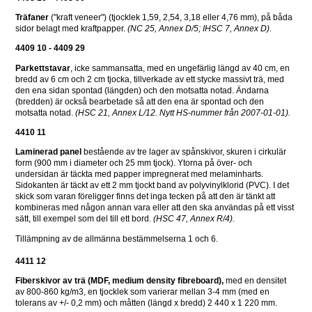
Träfaner
 ("kraft veneer") (tjocklek 1,59, 2,54, 3,18 eller 4,76 mm), på båda 
sidor belagt med kraftpapper. 
(NC 25, Annex D/5; IHSC 7, Annex D).
4409 10 - 4409 29
Parkettstavar
, icke sammansatta, med en ungefärlig längd av 40 cm, en 
bredd av 6 cm och 2 cm tjocka, tillverkade av ett stycke massivt trä, med 
den ena sidan spontad (längden) och den motsatta notad. Ändarna 
(bredden) är också bearbetade så att den ena är spontad och den 
motsatta notad. 
(HSC 21, Annex L/12. Nytt HS-nummer från 2007-01-01).
4410 11
Laminerad panel 
bestående av tre lager av spånskivor, skuren i cirkulär 
form (900 mm i diameter och 25 mm tjock). Ytorna på över- och 
undersidan är täckta med papper impregnerat med melaminharts. 
Sidokanten är täckt av ett 2 mm tjockt band av polyvinylklorid (PVC). I det 
skick som varan föreligger finns det inga tecken på att den är tänkt att 
kombineras med någon annan vara eller att den ska användas på ett visst 
sätt, till exempel som del till ett bord. 
(HSC 47, Annex R/4).
Tillämpning av de allmänna bestämmelserna 1 och 6.
4411 12
Fiberskivor av trä (MDF, medium density fibreboard), 
med en densitet 
av 800-860 kg/m3, en tjocklek som varierar mellan 3-4 mm (med en 
tolerans av +/- 0,2 mm) och måtten (längd x bredd) 2 440 x 1 220 mm.