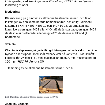
inhängnader, avskärmningar m.m.
 Förordning 442/91, ändrad genom 
förordning 936/99.
Motivering:
Klassificering på grundval av allmänna bestämmelserna 1 och 6 för 
tolkningen av den kombinerade nomenklaturen, och enligt lydelsen i 
texterna till KN-nr 4407, 4407 10 och 4407 10 98. Varorna kan inte 
klassificeras enligt nr 4403 eller 4404, då de är svarvade, enligt nr 4409 
då de inte är profilerade, eller enligt 4421 då de inte är tillräckligt 
bearbetade.
4407 91
Okantade ekplankor, sågade i längdriktningen på båda sidor,
 men inte 
hyvlade eller slipade, med spår av bark kvar på kanterna. Produktmått: 
tjocklek från 25 mm till 60 mm, maximal längd 3500 mm, maximal bredd 
350 mm. 
(HSC 76, Annex M/8).
Tillämpning av de allmänna bestämmelserna 1 och 6.
Bild: Okantade ekplankor klassificerade enligt 4407 91.
4408 10 - 4408 90