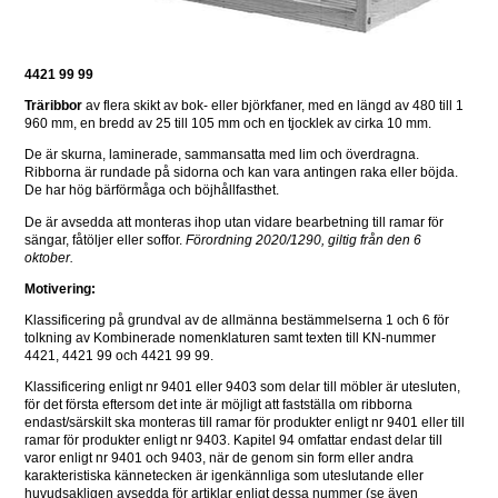
4421 99 99
Träribbor
 av flera skikt av bok- eller björkfaner, med en längd av 480 till 1 
960 mm, en bredd av 25 till 105 mm och en tjocklek av cirka 10 mm.
De är skurna, laminerade, sammansatta med lim och överdragna. 
Ribborna är rundade på sidorna och kan vara antingen raka eller böjda. 
De har hög bärförmåga och böjhållfasthet.
De är avsedda att monteras ihop utan vidare bearbetning till ramar för 
sängar, fåtöljer eller soffor. 
Förordning 2020/1290, giltig från den 6 
oktober.
Motivering:
Klassificering på grundval av de allmänna bestämmelserna 1 och 6 för 
tolkning av Kombinerade nomenklaturen samt texten till KN-nummer 
4421, 4421 99 och 4421 99 99.
Klassificering enligt nr 9401 eller 9403 som delar till möbler är utesluten, 
för det första eftersom det inte är möjligt att fastställa om ribborna 
endast/särskilt ska monteras till ramar för produkter enligt nr 9401 eller till 
ramar för produkter enligt nr 9403. Kapitel 94 omfattar endast delar till 
varor enligt nr 9401 och 9403, när de genom sin form eller andra 
karakteristiska kännetecken är igenkännliga som uteslutande eller 
huvudsakligen avsedda för artiklar enligt dessa nummer (se även 