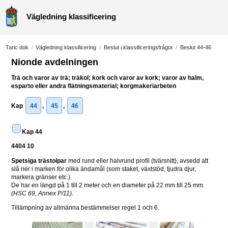
Vägledning klassificering
Taric dok
/
Vägledning klassificering
/
Beslut i klassificeringsfrågor
/
Beslut 44-46
Nionde avdelningen
Trä och varor av trä; träkol; kork och varor av kork; varor av halm, 
esparto eller andra flätningsmaterial; korgmakeriarbeten
Kap 
44
, 
45
, 
46
Kap 44
4404 10
Spetsiga trästolpar
 med rund eller halvrund profil (tvärsnitt), avsedd att 
slå ner i marken för olika ändamål (som staket, växtstöd, tjudra djur, 
markera gränser etc.).
De har en längd på 1 till 2 meter och en diameter på 22 mm till 25 mm. 
(HSC 69, Annex P/11).
Tillämpning av allmänna bestämmelser regel 1 och 6.