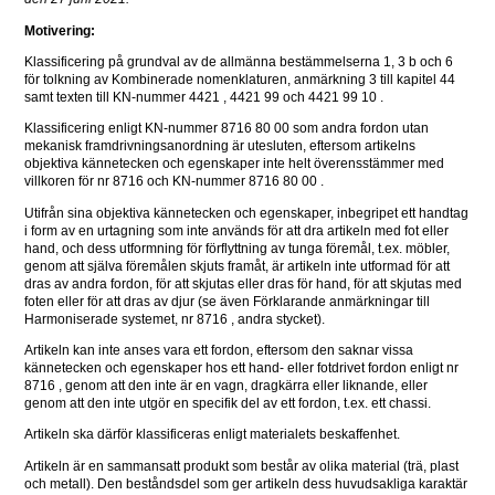
Motivering:
Klassificering på grundval av de allmänna bestämmelserna 1, 3 b och 6 
för tolkning av Kombinerade nomenklaturen, anmärkning 3 till kapitel 44 
samt texten till KN-nummer 4421 , 4421 99 och 4421 99 10 .
Klassificering enligt KN-nummer 8716 80 00 som andra fordon utan 
mekanisk framdrivningsanordning är utesluten, eftersom artikelns 
objektiva kännetecken och egenskaper inte helt överensstämmer med 
villkoren för nr 8716 och KN-nummer 8716 80 00 .
Utifrån sina objektiva kännetecken och egenskaper, inbegripet ett handtag 
i form av en urtagning som inte används för att dra artikeln med fot eller 
hand, och dess utformning för förflyttning av tunga föremål, t.ex. möbler, 
genom att själva föremålen skjuts framåt, är artikeln inte utformad för att 
dras av andra fordon, för att skjutas eller dras för hand, för att skjutas med 
foten eller för att dras av djur (se även Förklarande anmärkningar till 
Harmoniserade systemet, nr 8716 , andra stycket).
Artikeln kan inte anses vara ett fordon, eftersom den saknar vissa 
kännetecken och egenskaper hos ett hand- eller fotdrivet fordon enligt nr 
8716 , genom att den inte är en vagn, dragkärra eller liknande, eller 
genom att den inte utgör en specifik del av ett fordon, t.ex. ett chassi.
Artikeln ska därför klassificeras enligt materialets beskaffenhet.
Artikeln är en sammansatt produkt som består av olika material (trä, plast 
och metall). Den beståndsdel som ger artikeln dess huvudsakliga karaktär 