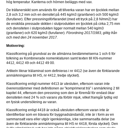
hög temperatur. Kanterna och hörnen beläggs med vax.
De träfanerskikt som används för att tillverka varan har en tjocklek mellan 
2,8 och 3,2 mm och en densitet på 445 kg/m3 (granfaner) och 500 kg/m3 
(furufaner). Efter pressningsförfarandet (med ett tryck på 2,8 N/mm2) har 
de enskilda pressade skikten i slutprodukten en tjocklek på cirka 2,75 mm 
och densiteten i slutprodukten ligger normalt mellan 540 kg/m3 
(granfaner) och 620 kg/m3 (furufaner). 
Förordning 2017/1983, giltig från 
och med den 24 november 2017.
Motivering:
Klassificering på grundval av de allmänna bestämmelserna 1 och 6 för 
tolkning av Kombinerade nomenklaturen samt texten till KN-nummer 
4412, 4412 49 och 4412 49 00.
Artikeln liknar trälaminat som definieras i nr 4412 (se även de förklarande 
anmärkningarna till HS, nr 4412, tredje stycket).
Klassificering enligt nummer 4413 är utesluten, eftersom varan inte 
överensstämmer med definitionen av ”komprimerat trä” i anmärkning 2 till 
kapitel 44, eftersom den pressning som den är föremål för endast ökar 
densiteten med 24 % och varans yta förblir mjuk, vilket framgår tydlig vid 
en fysisk undersökning av varan.
Klassificering enligt 4418 är också utesluten eftersom varan inte är 
identifierbar som en trävara för byggnadsändamål, inte är i form av en 
sammansatt vara eller utgör igenkännliga, icke sammansatta delar (se 
även de förklarande anmärkningarna till HS nr 4418, första stycket). Den 