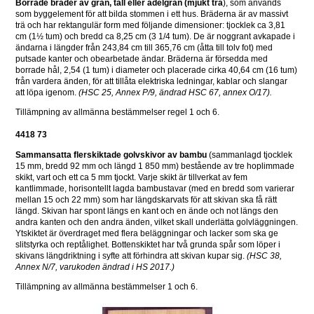
Borrade bräder av gran, tall eller ädelgran (mjukt trä
), som används 
som byggelement för att bilda stommen i ett hus. Bräderna är av massivt 
trä och har rektangulär form med följande dimensioner: tjocklek ca 3,81 
cm (1½ tum) och bredd ca 8,25 cm (3 1/4 tum). De är noggrant avkapade i 
ändarna i längder från 243,84 cm till 365,76 cm (åtta till tolv fot) med 
putsade kanter och obearbetade ändar. Bräderna är försedda med 
borrade hål, 2,54 (1 tum) i diameter och placerade cirka 40,64 cm (16 tum) 
från vardera änden, för att tillåta elektriska ledningar, kablar och slangar 
att löpa igenom. 
(HSC 25, Annex P/9, ändrad HSC 67, annex O/17).
Tillämpning av allmänna bestämmelser regel 1 och 6.
4418 73
Sammansatta flerskiktade golvskivor av bambu
 (sammanlagd tjocklek 
15 mm, bredd 92 mm och längd 1 850 mm) bestående av tre hoplimmade 
skikt, vart och ett ca 5 mm tjockt. Varje skikt är tillverkat av fem 
kantlimmade, horisontellt lagda bambustavar (med en bredd som varierar 
mellan 15 och 22 mm) som har längdskarvats för att skivan ska få rätt 
längd. Skivan har spont längs en kant och en ände och not längs den 
andra kanten och den andra änden, vilket skall underlätta golvläggningen. 
Ytskiktet är överdraget med flera beläggningar och lacker som ska ge 
slitstyrka och reptålighet. Bottenskiktet har två grunda spår som löper i 
skivans längdriktning i syfte att förhindra att skivan kupar sig. 
(HSC 38, 
Annex N/7, varukoden ändrad i HS 2017.)
Tillämpning av allmänna bestämmelser 1 och 6.