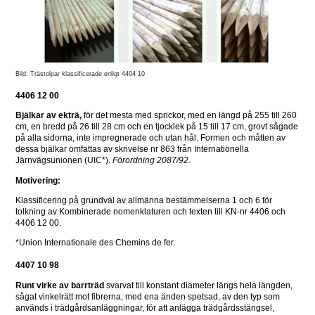
Bild: Trästolpar klassificerade enligt 4404 10
4406 12 00
Bjälkar av ekträ, 
för det mesta med sprickor, med en längd på 255 till 260 
cm, en bredd på 26 till 28 cm och en tjocklek på 15 till 17 cm, grovt sågade 
på alla sidorna, inte impregnerade och utan hål. Formen och måtten av 
dessa bjälkar omfattas av skrivelse nr 863 från Internationella 
Järnvägsunionen (UIC*). 
Förordning 2087/92.
Motivering:
Klassificering på grundval av allmänna bestämmelserna 1 och 6 för 
tolkning av Kombinerade nomenklaturen och texten till KN-nr 4406 och 
4406 12 00.
*Union Internationale des Chemins de fer.
4407 10 98
Runt virke av barrträd 
svarvat till konstant diameter längs hela längden, 
sågat vinkelrätt mot fibrerna, med ena änden spetsad, av den typ som 
används i trädgårdsanläggningar, för att anlägga trädgårdsstängsel, 