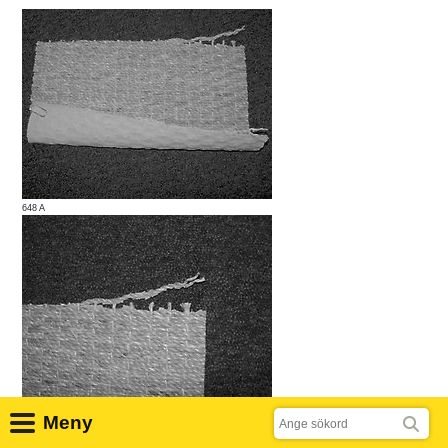
648 A
Sök
648 B
Meny