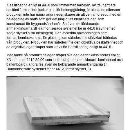
Klassificering enligt nr 4418 som timmermansarbeten, av trä, närmare 
bestämt formar, formluckor o.d., för betonggjutning, är utesluten eftersom 
produkten inte har några andra egenskaper än att den är försedd med en 
beläggning av harts som gör det möjligt att identifiera den som 
konstruerad för byggnadsändamål. Se även de förklarande 
anmärkningarna till Harmoniserade systemet för nr 4418 (i synnerhet 
tredje stycket sista meningen). Den avsedda användningen som 
formar, formluckor o.d., för gjutning kan således inte självklart härledas 
från produkten. Produkten har således inte den objektiva beskaffenhet och 
de objektiva egenskaper som krävs för klassificering enligt nr 4418. 
Med tanke på produktens egenskaper ska den därför klassificeras enligt 
KN-nummer 4412 59 00 som lamellträ (andra blockboard, laminboard och 
battenboard), andra (se även de förklarande anmärkningarna till 
Harmoniserade systemet för nr 4412, första stycket, 3).