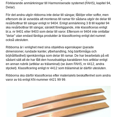
Förklarande anmärkningar till Harmoniserade systemet (FAHS), kapitel 94, 
Delar).
För det andra utgör ribborna inte delar till sängar, fåtöljer eller soffor, men 
eftersom de är avsedda att monteras till ramar för sådana utgör de delar till 
resårbottnar till sängar enligt nr 9404. Enligt anmärkning 3 B till kapitel 94 
ska resårbottnar till sängar, särskilt föreliggande, inte klassificeras enligt 
bl.a. nr 9401 eller 9403 som delar till varor. Eftersom nr 9404 inte omfattar 
”delar” utan endast färdiga produkter är klassificering enligt det numret 
också utesluten.
Ribborna är i enlighet med sina objektiva egenskaper (parade 
dimensioner, rundade kanter, ytbehandling, hög bärförmåga och 
böjhållfasthet) igenkännliga som delar till ramar. De har bearbetats på ett 
sådant sätt att de har fått den huvudsakliga karaktären hos artiklar enligt 
en annan rubrik (artiklar av trälaminat) (se även FAHS, nr 4412, andra 
stycket). Klassificering enligt nr 4412 som trälaminat är därför utesluten.
Ribborna ska därför klassificeras efter materialets beskaffenhet som andra 
varor av trä enligt KN-nummer 4421 99 99.