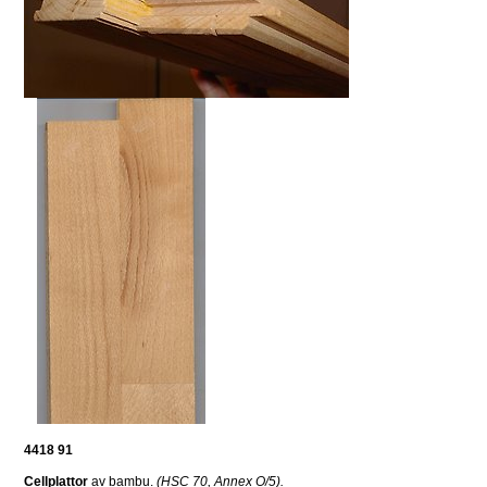
4418 91
Cellplattor
 av bambu. 
(HSC 70
,
 Annex O/5
).