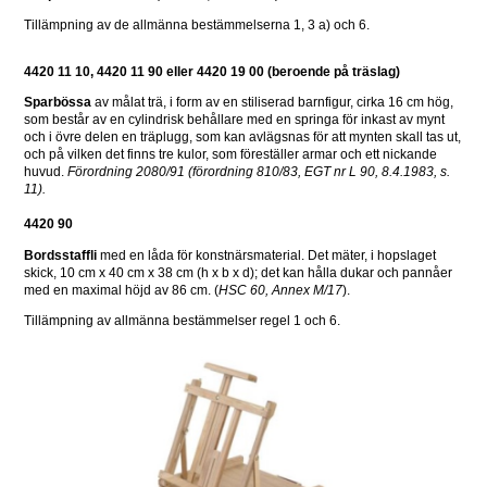
Tillämpning av de allmänna bestämmelserna 1, 3 a) och 6.
4420 11 10, 4420 11 90 eller 4420 19 00 (beroende på träslag)
Sparbössa
 av målat trä, i form av en stiliserad barnfigur, cirka 16 cm hög, 
som består av en cylindrisk behållare med en springa för inkast av mynt 
och i övre delen en träplugg, som kan avlägsnas för att mynten skall tas ut, 
och på vilken det finns tre kulor, som föreställer armar och ett nickande 
huvud. 
Förordning 2080/91 (förordning 810/83, EGT nr L 90, 8.4.1983, s. 
11). 
4420 90 
Bordsstaffli 
med en låda för konstnärsmaterial. Det mäter, i hopslaget 
skick, 10 cm x 40 cm x 38 cm (h x b x d); det kan hålla dukar och pannåer 
med en maximal höjd av 86 cm. (
HSC 60, Annex M/17
).
Tillämpning av allmänna bestämmelser regel 1 och 6.