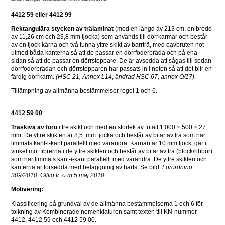
4412 59 eller 4412 99
Rektangulära stycken av trälaminat
 (med en längd av 213 cm, en bredd 
av 11,26 cm och 23,8 mm tjocka) som används till dörrkarmar och består 
av en tjock kärna och två tunna yttre skikt av barrträ, med oavbruten not 
utmed båda kanterna så att de passar en dörrfoderbräda och på ena 
sidan så att de passar en dörrstoppare. De är avsedda att sågas till sedan 
dörrfoderbrädan och dörrstopparen har passats in i noten så att det blir en 
färdig dörrkarm. 
(HSC 21, Annex L14
, 
ändrad HSC 67, annex O/17).
Tillämpning av allmänna bestämmelser regel 1 och 6.
4412 59 00
Träskiva av furu
 i tre skikt och med en storlek av totalt 1 000 × 500 × 27 
mm. De yttre skikten är 8,5  mm tjocka och består av bitar av trä som har 
limmats kant-i-kant parallellt med varandra. Kärnan är 10 mm tjock, går i 
vinkel mot fibrerna i de yttre skikten och består av bitar av trä (block/ribbor) 
som har limmats kant-i-kant parallellt med varandra. De yttre skikten och 
kanterna är försedda med beläggning av harts. Se bild. 
Förordning 
309/2010. Giltig fr. o m 5 maj 2010.
Motivering:
Klassificering på grundval av de allmänna bestämmelserna 1 och 6 för 
tolkning av Kombinerade nomenklaturen samt texten till KN-nummer 
4412, 4412 59 och 4412 59 00. 