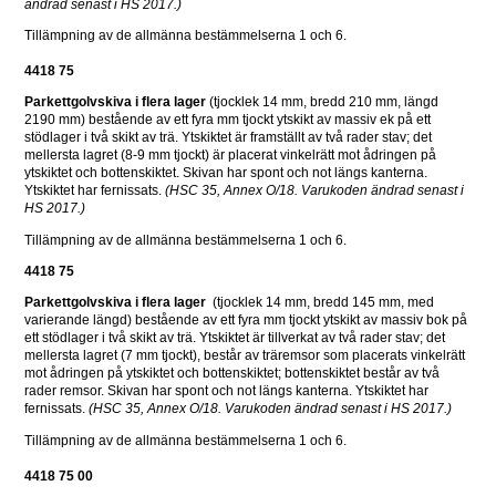
ändrad senast i HS 2017.)
Tillämpning av de allmänna bestämmelserna 1 och 6. 
4418 75
Parkettgolvskiva i flera lager 
(tjocklek 14 mm, bredd 210 mm, längd 
2190 mm) bestående av ett fyra mm tjockt ytskikt av massiv ek på ett 
stödlager i två skikt av trä. Ytskiktet är framställt av två rader stav; det 
mellersta lagret (8-9 mm tjockt) är placerat vinkelrätt mot ådringen på 
ytskiktet och bottenskiktet. Skivan har spont och not längs kanterna. 
Ytskiktet har fernissats. 
(HSC 35, Annex O/18. Varukoden ändrad senast i 
HS 2017.) 
Tillämpning av de allmänna bestämmelserna 1 och 6.
4418 75
Parkettgolvskiva i flera lager 
 (tjocklek 14 mm, bredd 145 mm, med 
varierande längd) bestående av ett fyra mm tjockt ytskikt av massiv bok på 
ett stödlager i två skikt av trä. Ytskiktet är tillverkat av två rader stav; det 
mellersta lagret (7 mm tjockt), består av träremsor som placerats vinkelrätt 
mot ådringen på ytskiktet och bottenskiktet; bottenskiktet består av två 
rader remsor. Skivan har spont och not längs kanterna. Ytskiktet har 
fernissats. 
(HSC 35, Annex O/18. Varukoden ändrad senast i HS 2017.)
Tillämpning av de allmänna bestämmelserna 1 och 6. 
4418 75 00