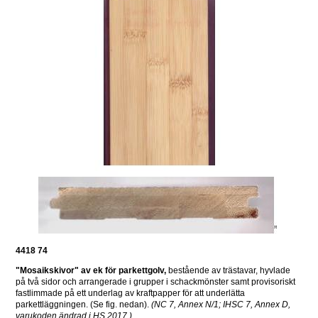
4418 74
"Mosaikskivor" av ek för parkettgolv,
 bestående av trästavar, hyvlade 
på två sidor och arrangerade i grupper i schackmönster samt provisoriskt 
fastlimmade på ett underlag av kraftpapper för att underlätta 
parkettläggningen. (Se fig. nedan). 
(NC 7, Annex N/1; IHSC 7, Annex D, 
varukoden ändrad i HS 2017.)