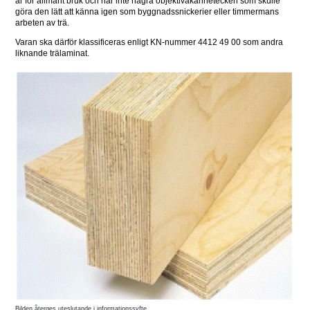
är för allmänt bruk och har inte några objektivakännetecken som skulle 
göra den lätt att känna igen som byggnadssnickerier eller timmermans 
arbeten av trä.
Varan ska därför klassificeras enligt KN-nummer 4412 49 00 som andra 
liknande trälaminat. 
Bilden återges uteslutande i informationssyfte.