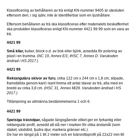
Klassificering av behållaren av trä enligt KN-nummer 9405 är utesluten 
eftersom den, i sig själv, inte är identifierbar som en ljushållare. 
Eftersom behållaren av trä ska klassificeras efter materialets beskaffenhet 
ska produkten klassificeras enligt KN-nummer 4421 99 99 som en vara av 
trä.
4421 99
Små kilar,
 kuber, block o.d. av bok eller björk, avsedda för polering av 
plast i en trumma. (
NC 19, Annex E/1; IHSC 7, Annex D. Varukoden 
ändrad i HS 2017.)
4421 99
Rektangulära skivor av furu
, cirka 122 cm x 244 cm x 1,8 cm, slipade, 
framställda genom kant i kant limma ett antal stavar av trä, alla med en 
bredd av cirka 3,8 cm. 
(HSC 31, Annex M/26. Varukoden ändrad i HS 
2017.)
Tillämpning av allmänna bestämmelserna 1 och 6.
4421 99
Spetsiga trästolpar,
 sågade längsgående vilket ger en fyrkantig eller 
rektangulär profil, avsedd att slå ner i marken för olika ändamål (som 
staket, växtstöd, tjudra djur, markera gränser etc.).
De har en längd på 1 till 2 meter och en tvärsnittsprofil på 22x22 mm till 