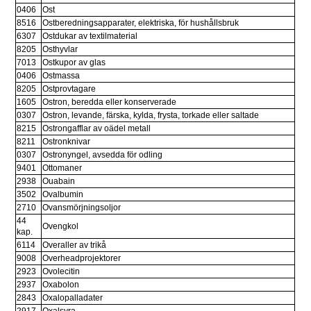
0406
Ost
8516
Ostberedningsapparater, elektriska, för hushållsbruk
6307
Ostdukar av textilmaterial
8205
Osthyvlar
7013
Ostkupor av glas
0406
Ostmassa
8205
Ostprovtagare
1605
Ostron, beredda eller konserverade
0307
Ostron, levande, färska, kylda, frysta, torkade eller saltade
8215
Ostrongafflar av oädel metall
8211
Ostronknivar
0307
Ostronyngel, avsedda för odling
9401
Ottomaner
2938
Ouabain
3502
Ovalbumin
2710
Ovansmörjningsoljor
44 
Ovengkol
kap.
6114
Overaller av trikå
9008
Overheadprojektorer
2923
Ovolecitin
2937
Oxabolon
2843
Oxalopalladater
2917
Oxalsyra