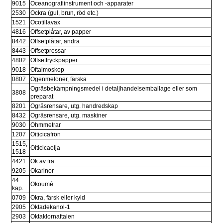
9015
Oceanografiinstrument och -apparater
2530
Ockra (gul, brun, röd etc.)
1521
Ocotillavax
4816
Offsetplåtar, av papper
8442
Offsetplåtar, andra
8443
Offsetpressar
4802
Offsettryckpapper
9018
Oftalmoskop
0807
Ogenmeloner, färska
Ogräsbekämpningsmedel i detaljhandelsemballage eller som 
3808 
preparat
8201
Ogräsrensare, utg. handredskap
8432
Ogräsrensare, utg. maskiner
9030
Ohmmetrar
1207
Oiticicafrön
1515, 
Oiticicaolja
1518
4421
Ok av trä
9205
Okarinor
44 
Okoumé
kap.
0709
Okra, färsk eller kyld
2905
Oktadekanol-1
2903
Oktaklornaftalen