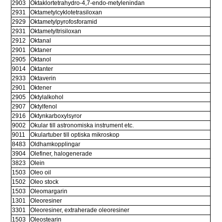
2903
Oktaklortetrahydro-4,7-endo-metylenindan
2931
Oktametylcyklotetrasiloxan
2929
Oktametylpyrofosforamid
2931
Oktametyltrisiloxan
2912
Oktanal
2901
Oktaner
2905
Oktanol
9014
Oktanter
2933
Oktaverin
2901
Oktener
2905
Oktylalkohol
2907
Oktylfenol
2916
Oktynkarboxylsyror
9002
Okular till astronomiska instrument etc.
9011
Okulartuber till optiska mikroskop
8483
Oldhamkopplingar
3904
Olefiner, halogenerade
3823
Olein
1503
Oleo oil
1502
Oleo stock
1503
Oleomargarin
1301
Oleoresiner
3301
Oleoresiner, extraherade oleoresiner
1503
Oleostearin