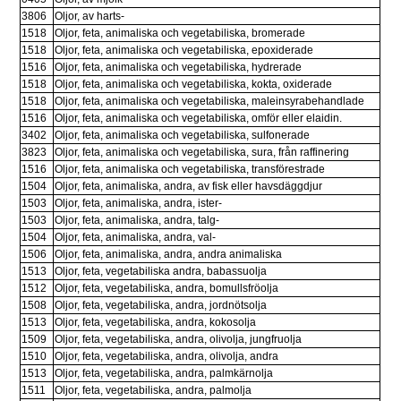
3806
Oljor, av harts- 
1518
Oljor, feta, animaliska och vegetabiliska, bromerade
1518
Oljor, feta, animaliska och vegetabiliska, epoxiderade
1516
Oljor, feta, animaliska och vegetabiliska, hydrerade
1518
Oljor, feta, animaliska och vegetabiliska, kokta, oxiderade
1518
Oljor, feta, animaliska och vegetabiliska, maleinsyrabehandlade
1516
Oljor, feta, animaliska och vegetabiliska, omför eller elaidin.
3402
Oljor, feta, animaliska och vegetabiliska, sulfonerade
3823
Oljor, feta, animaliska och vegetabiliska, sura, från raffinering
1516
Oljor, feta, animaliska och vegetabiliska, transförestrade
1504
Oljor, feta, animaliska, andra, av fisk eller havsdäggdjur
1503
Oljor, feta, animaliska, andra, ister-
1503
Oljor, feta, animaliska, andra, talg-
1504
Oljor, feta, animaliska, andra, val-
1506
Oljor, feta, animaliska, andra, andra animaliska
1513
Oljor, feta, vegetabiliska andra, babassuolja
1512
Oljor, feta, vegetabiliska, andra, bomullsfröolja
1508
Oljor, feta, vegetabiliska, andra, jordnötsolja
1513
Oljor, feta, vegetabiliska, andra, kokosolja
1509
Oljor, feta, vegetabiliska, andra, olivolja, jungfruolja
1510
Oljor, feta, vegetabiliska, andra, olivolja, andra
1513
Oljor, feta, vegetabiliska, andra, palmkärnolja
1511
Oljor, feta, vegetabiliska, andra, palmolja