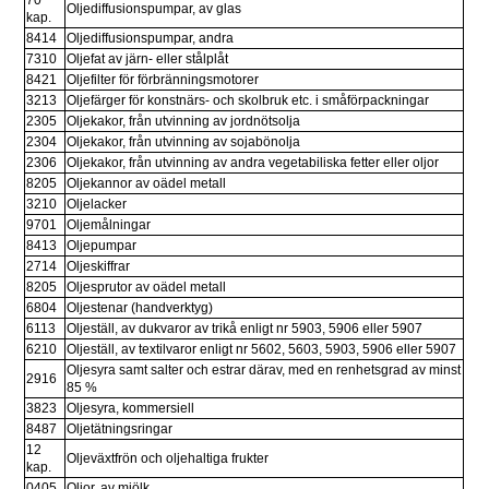
Oljediffusionspumpar, av glas
kap. 
8414
Oljediffusionspumpar, andra
7310
Oljefat av järn- eller stålplåt
8421
Oljefilter för förbränningsmotorer
3213
Oljefärger för konstnärs- och skolbruk etc. i småförpackningar
2305
Oljekakor, från utvinning av jordnötsolja
2304
Oljekakor, från utvinning av sojabönolja
2306
Oljekakor, från utvinning av andra vegetabiliska fetter eller oljor
8205
Oljekannor av oädel metall
3210
Oljelacker
9701
Oljemålningar
8413
Oljepumpar
2714
Oljeskiffrar
8205
Oljesprutor av oädel metall
6804
Oljestenar (handverktyg)
6113
Oljeställ, av dukvaror av trikå enligt nr 5903, 5906 eller 5907
6210
Oljeställ, av textilvaror enligt nr 5602, 5603, 5903, 5906 eller 5907
Oljesyra samt salter och estrar därav, med en renhetsgrad av minst 
2916
85 %
3823
Oljesyra, kommersiell
8487
Oljetätningsringar
12 
Oljeväxtfrön och oljehaltiga frukter
kap.
0405
Oljor, av mjölk