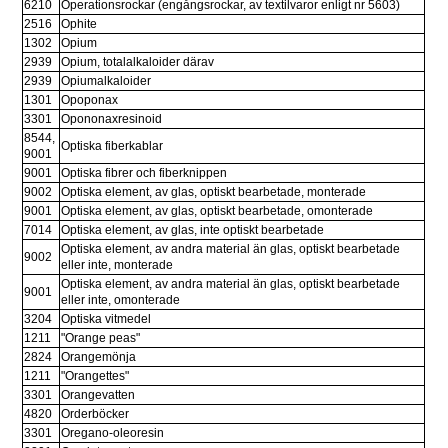
6210
Operationsrockar (engångsrockar, av textilvaror enligt nr 5603)
2516
Ophite
1302
Opium
2939
Opium, totalalkaloider därav
2939
Opiumalkaloider
1301
Opoponax
3301
Opononaxresinoid
8544, 
Optiska fiberkablar
9001
9001
Optiska fibrer och fiberknippen
9002
Optiska element, av glas, optiskt bearbetade, monterade
9001
Optiska element, av glas, optiskt bearbetade, omonterade
7014
Optiska element, av glas, inte optiskt bearbetade
Optiska element, av andra material än glas, optiskt bearbetade 
9002
eller inte, monterade
Optiska element, av andra material än glas, optiskt bearbetade 
9001
eller inte, omonterade
3204
Optiska vitmedel
1211
"Orange peas"
2824
Orangemönja
1211
"Orangettes"
3301
Orangevatten
4820
Orderböcker
3301
Oregano-oleoresin