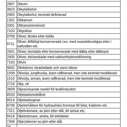
2807
Oleum
3823
Oleylalkohol
2905
Oleylalkohol, kemiskt definierad
1301
Olibanum
3301
Olibanumresinoid
7103
Oligoklas
0709
Oliver, färska eller kylda
Oliver, tillfälligt konserverade t.ex. med svaveldioxidgas eller i 
0711
saltvatten etc.
2001
Oliver, beredda eller konserverade med ättika eller ättiksyra
2005
Oliver, behandlade med natriumhydroxidlösning
7103
Olivin
9602
Olivkärnor, bearbetade och varor därav
1509
Olivolja, jungfruolja, även raffinerad, men inte kemiskt modifierad
1510
Olivolja, annan, även raffinerad, men inte kemiskt modifierad
2710
Olja, vit
3809
Oljeavvisande medel för textilindustrin
8533
Oljebadsmotstånd
8514
Oljebadsugnar
8708
Oljebehållare för hydrauliska bromsar till bilar, traktorer etc.
7321
Oljebrännare, av järn eller stål, till spisar etc.
8416
Oljebrännare, andra, till eldstäder
7309
Oljecisterner av järn eller stål
70 