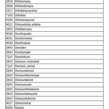
2810
Ortoborsyra
2809
Ortofosforsyra
2917
Ortoftalsyraestrar
7103
Ortoklas
0106
Ortolansparvar
9021
Ortopediska artiklar
2825
Ortotitansyra
9030
Oscillografer
9031
Oscillometrar
9030
Oscilloskop
2843
Osmater
2843
Osmiamater
7110
Osmiridium
2843
Osmium, kolloidalt
7110
Osmium, annat
2843
Osmiumdioxid
2843
Osmiumföreningar
2843
Osmiumklorid
2843
Osmiumoxid
2843
Osmiumtetraklorid
2843
Osmiumtetraoxid
2843
Osmiumtriklorid
9027
Osmometrar
0506
Ossein