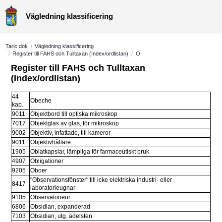
Vägledning klassificering
Taric dok
/
Vägledning klassificering
/
Register till FAHS och Tulltaxan (Index/ordlistan)
/
O
Register till FAHS och Tulltaxan 
(Index/ordlistan)
44 
Obeche
kap.
9011
Objektbord till optiska mikroskop
7017
Objektglas av glas, för mikroskop
9002
Objektiv, infattade, till kameror
9011
Objektivhållare
1905
Oblatkapslar, lämpliga för farmaceutiskt bruk
4907
Obligationer
9205
Oboer
"Observationsfönster" till icke elektriska industri- eller 
8417
laboratorieugnar
9105
Observatorieur
6806
Obsidian, expanderad
7103
Obsidian, utg. ädelsten