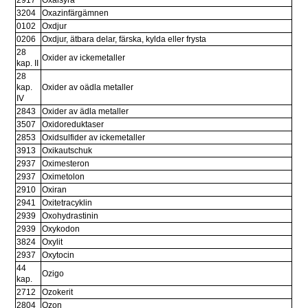
3204
Oxazinfärgämnen
0102
Oxdjur
0206
Oxdjur, ätbara delar, färska, kylda eller frysta
28 
Oxider av ickemetaller
kap. II
28 
kap. 
Oxider av oädla metaller
IV
2843
Oxider av ädla metaller
3507
Oxidoreduktaser
2853
Oxidsulfider av ickemetaller
3913
Oxikautschuk
2937
Oximesteron
2937
Oximetolon
2910
Oxiran
2941
Oxitetracyklin
2939
Oxohydrastinin
2939
Oxykodon
3824
Oxylit
2937
Oxytocin
44 
Ozigo
kap.
2712
Ozokerit
2804
Ozon