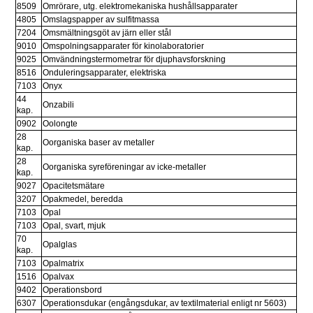
8509
Omrörare, utg. elektromekaniska hushållsapparater
4805
Omslagspapper av sulfitmassa
7204
Omsmältningsgöt av järn eller stål
9010
Omspolningsapparater för kinolaboratorier
9025
Omvändningstermometrar för djuphavsforskning
8516
Onduleringsapparater, elektriska
7103
Onyx
44 
Onzabili
kap.
0902
Oolongte
28 
Oorganiska baser av metaller
kap.
28 
Oorganiska syreföreningar av icke-metaller
kap.
9027
Opacitetsmätare
3207
Opakmedel, beredda
7103
Opal
7103
Opal, svart, mjuk
70 
Opalglas
kap.
7103
Opalmatrix
1516
Opalvax
9402
Operationsbord
6307
Operationsdukar (engångsdukar, av textilmaterial enligt nr 5603)