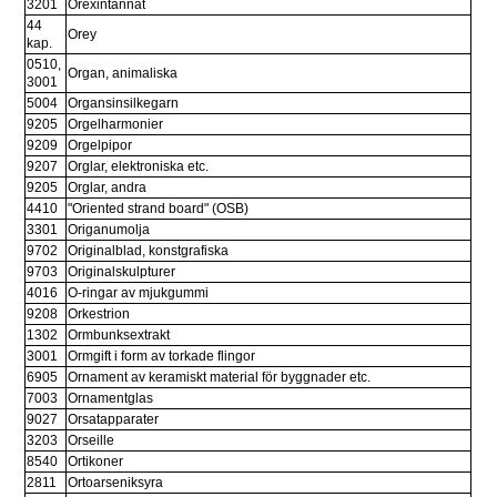
3201
Orexintannat
44 
Orey
kap.
0510, 
Organ, animaliska
3001
5004
Organsinsilkegarn
9205
Orgelharmonier
9209
Orgelpipor
9207
Orglar, elektroniska etc.
9205
Orglar, andra
4410
"Oriented strand board" (OSB)
3301
Origanumolja
9702
Originalblad, konstgrafiska
9703
Originalskulpturer
4016
O-ringar av mjukgummi
9208
Orkestrion
1302
Ormbunksextrakt
3001
Ormgift i form av torkade flingor
6905
Ornament av keramiskt material för byggnader etc.
7003
Ornamentglas
9027
Orsatapparater
3203
Orseille
8540
Ortikoner
2811
Ortoarseniksyra