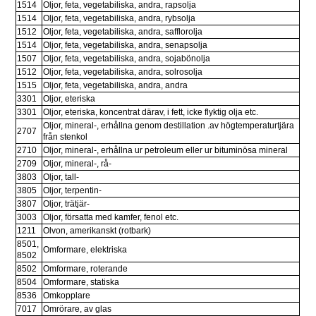
1514
Oljor, feta, vegetabiliska, andra, rapsolja
1514
Oljor, feta, vegetabiliska, andra, rybsolja
1512
Oljor, feta, vegetabiliska, andra, safflorolja
1514
Oljor, feta, vegetabiliska, andra, senapsolja
1507
Oljor, feta, vegetabiliska, andra, sojabönolja
1512
Oljor, feta, vegetabiliska, andra, solrosolja
1515
Oljor, feta, vegetabiliska, andra, andra
3301
Oljor, eteriska
3301
Oljor, eteriska, koncentrat därav, i fett, icke flyktig olja etc.
Oljor, mineral-, erhållna genom destillation .av högtemperaturtjära 
2707
från stenkol
2710
Oljor, mineral-, erhållna ur petroleum eller ur bituminösa mineral
2709
Oljor, mineral-, rå-
3803
Oljor, tall-
3805
Oljor, terpentin-
3807
Oljor, trätjär-
3003
Oljor, försatta med kamfer, fenol etc.
1211
Olvon, amerikanskt (rotbark)
8501, 
Omformare, elektriska
8502
8502
Omformare, roterande
8504
Omformare, statiska
8536
Omkopplare
7017
Omrörare, av glas