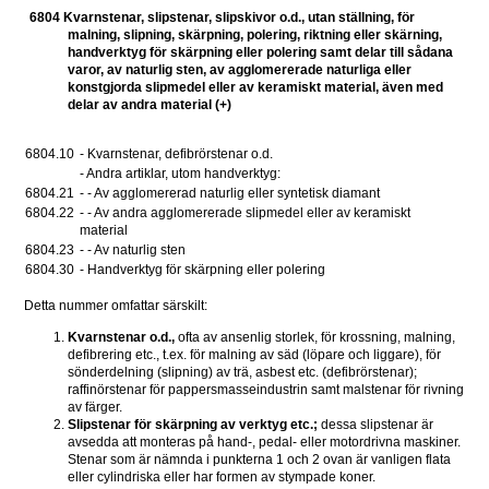
6804 Kvarnstenar, slipstenar, slipskivor o.d., utan ställning, för 
malning, slipning, skärpning, polering, riktning eller skärning, 
handverktyg för skärpning eller polering samt delar till sådana 
varor, av naturlig sten, av agglomererade naturliga eller 
konstgjorda slipmedel eller av keramiskt material, även med 
delar av andra material (+)
6804.10 
- Kvarnstenar, defibrörstenar o.d. 
- Andra artiklar, utom handverktyg: 
6804.21 
- - Av agglomererad naturlig eller syntetisk diamant 
6804.22 
- - Av andra agglomererade slipmedel eller av keramiskt 
material 
6804.23 
- - Av naturlig sten 
6804.30 
- Handverktyg för skärpning eller polering 
Detta nummer omfattar särskilt:
Kvarnstenar o.d., 
ofta av ansenlig storlek, för krossning, malning, 
defibrering etc., t.ex. för malning av säd (löpare och liggare), för 
sönderdelning (slipning) av trä, asbest etc. (defibrörstenar); 
raffinörstenar för pappersmasseindustrin samt malstenar för rivning 
av färger.
Slipstenar för skärpning av verktyg etc.; 
dessa slipstenar är 
avsedda att monteras på hand-, pedal- eller motordrivna maskiner. 
Stenar som är nämnda i punkterna 1 och 2 ovan är vanligen flata 
eller cylindriska eller har formen av stympade koner.