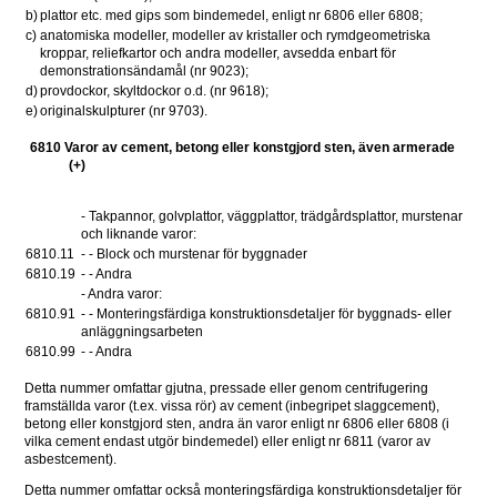
b)
plattor etc. med gips som bindemedel, enligt nr 6806 eller 6808;
c)
anatomiska modeller, modeller av kristaller och rymdgeometriska 
kroppar, reliefkartor och andra modeller, avsedda enbart för 
demonstrationsändamål (nr 9023);
d)
provdockor, skyltdockor o.d. (nr 9618);
e)
originalskulpturer (nr 9703).
6810 Varor av cement, betong eller konstgjord sten, även armerade 
(+)
- Takpannor, golvplattor, väggplattor, trädgårdsplattor, murstenar 
och liknande varor: 
6810.11 
- - Block och murstenar för byggnader 
6810.19 
- - Andra 
- Andra varor: 
6810.91 
- - Monteringsfärdiga konstruktionsdetaljer för byggnads- eller 
anläggningsarbeten 
6810.99 
- - Andra 
Detta nummer omfattar gjutna, pressade eller genom centrifugering 
framställda varor (t.ex. vissa rör) av cement (inbegripet slaggcement), 
betong eller konstgjord sten, andra än varor enligt nr 6806 eller 6808 (i 
vilka cement endast utgör bindemedel) eller enligt nr 6811 (varor av 
asbestcement).
Detta nummer omfattar också monteringsfärdiga konstruktionsdetaljer för 