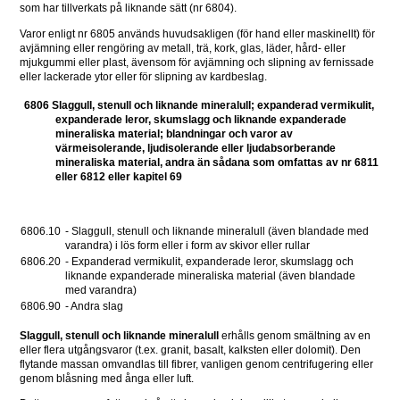
som har tillverkats på liknande sätt (nr 6804).
Varor enligt nr 6805 används huvudsakligen (för hand eller maskinellt) för 
avjämning eller rengöring av metall, trä, kork, glas, läder, hård- eller 
mjukgummi eller plast, ävensom för avjämning och slipning av fernissade 
eller lackerade ytor eller för slipning av kardbeslag.
6806 Slaggull, stenull och liknande mineralull; expanderad vermikulit, 
expanderade leror, skumslagg och liknande expanderade 
mineraliska material; blandningar och varor av 
värmeisolerande, ljudisolerande eller ljudabsorberande 
mineraliska material, andra än sådana som omfattas av nr 6811 
eller 6812 eller kapitel 69
6806.10 
- Slaggull, stenull och liknande mineralull (även blandade med 
varandra) i lös form eller i form av skivor eller rullar
6806.20 
- Expanderad vermikulit, expanderade leror, skumslagg och 
liknande expanderade mineraliska material (även blandade 
med varandra) 
6806.90
- Andra slag 
Slaggull, stenull och liknande mineralull 
erhålls genom smältning av en 
eller flera utgångsvaror (t.ex. granit, basalt, kalksten eller dolomit). Den 
flytande massan omvandlas till fibrer, vanligen genom centrifugering eller 
genom blåsning med ånga eller luft.