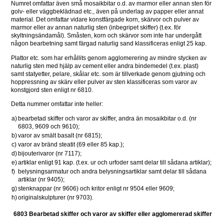
Numret omfattar även små mosaikbitar o.d. av marmor eller annan sten för 
golv- eller väggbeklädnad etc., även på underlag av papper eller annat 
material. Det omfattar vidare konstfärgade korn, skärvor och pulver av 
marmor eller av annan naturlig sten (inbegripet skiffer) (t.ex. för 
skyltningsändamål). Småsten, korn och skärvor som inte har undergått 
någon bearbetning samt färgad naturlig sand klassificeras enligt 25 kap.
Plattor etc. som har erhållits genom agglomerering av mindre stycken av 
naturlig sten med hjälp av cement eller andra bindemedel (t.ex. plast) 
samt statyetter, pelare, skålar etc. som är tillverkade genom gjutning och 
hoppressning av skärv eller pulver av sten klassificeras som varor av 
konstgjord sten enligt nr 6810.
Detta nummer omfattar inte heller:
a)
bearbetad skiffer och varor av skiffer, andra än mosaikbitar o.d. (nr 
6803, 9609 och 9610);
b)
varor av smält basalt (nr 6815);
c)
varor av bränd steatit (69 eller 85 kap.);
d)
bijouterivaror (nr 7117);
e)
artiklar enligt 91 kap. (t.ex. ur och urfoder samt delar till sådana artiklar);
f)
belysningsarmatur och andra belysningsartiklar samt delar till sådana 
artiklar (nr 9405);
g)
stenknappar (nr 9606) och kritor enligt nr 9504 eller 9609;
h)
originalskulpturer (nr 9703).
6803 Bearbetad skiffer och varor av skiffer eller agglomererad skiffer