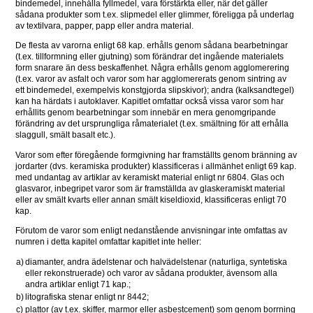
bindemedel, innehålla fyllmedel, vara förstärkta eller, när det gäller 
sådana produkter som t.ex. slipmedel eller glimmer, föreligga på underlag 
av textilvara, papper, papp eller andra material.
De flesta av varorna enligt 68 kap. erhålls genom sådana bearbetningar 
(t.ex. tillformning eller gjutning) som förändrar det ingående materialets 
form snarare än dess beskaffenhet. Några erhålls genom agglomerering 
(t.ex. varor av asfalt och varor som har agglomererats genom sintring av 
ett bindemedel, exempelvis konstgjorda slipskivor); andra (kalksandtegel) 
kan ha härdats i autoklaver. Kapitlet omfattar också vissa varor som har 
erhållits genom bearbetningar som innebär en mera genomgripande 
förändring av det ursprungliga råmaterialet (t.ex. smältning för att erhålla 
slaggull, smält basalt etc.).
Varor som efter föregående formgivning har framställts genom bränning av 
jordarter (dvs. keramiska produkter) klassificeras i allmänhet enligt 69 kap. 
med undantag av artiklar av keramiskt material enligt nr 6804. Glas och 
glasvaror, inbegripet varor som är framställda av glaskeramiskt material 
eller av smält kvarts eller annan smält kiseldioxid, klassificeras enligt 70 
kap.
Förutom de varor som enligt nedanstående anvisningar inte omfattas av 
numren i detta kapitel omfattar kapitlet inte heller:
a)
diamanter, andra ädelstenar och halvädelstenar (naturliga, syntetiska 
eller rekonstruerade) och varor av sådana produkter, ävensom alla 
andra artiklar enligt 71 kap.;
b)
litografiska stenar enligt nr 8442;
c)
plattor (av t.ex. skiffer, marmor eller asbestcement) som genom borrning 