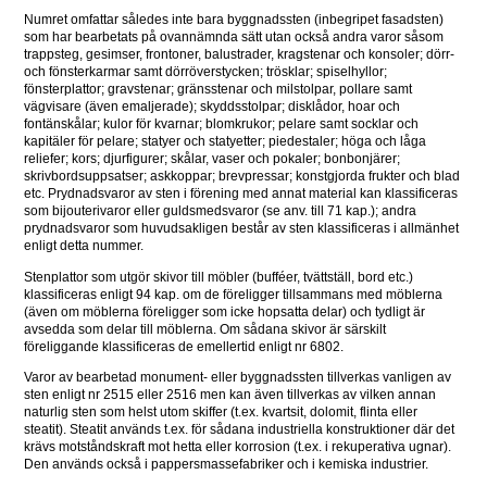
Numret omfattar således inte bara byggnadssten (inbegripet fasadsten) 
som har bearbetats på ovannämnda sätt utan också andra varor såsom 
trappsteg, gesimser, frontoner, balustrader, kragstenar och konsoler; dörr- 
och fönsterkarmar samt dörröverstycken; trösklar; spiselhyllor; 
fönsterplattor; gravstenar; gränsstenar och milstolpar, pollare samt 
vägvisare (även emaljerade); skyddsstolpar; disklådor, hoar och 
fontänskålar; kulor för kvarnar; blomkrukor; pelare samt socklar och 
kapitäler för pelare; statyer och statyetter; piedestaler; höga och låga 
reliefer; kors; djurfigurer; skålar, vaser och pokaler; bonbonjärer; 
skrivbordsuppsatser; askkoppar; brevpressar; konstgjorda frukter och blad 
etc. Prydnadsvaror av sten i förening med annat material kan klassificeras 
som bijouterivaror eller guldsmedsvaror (se anv. till 71 kap.); andra 
prydnadsvaror som huvudsakligen består av sten klassificeras i allmänhet 
enligt detta nummer.
Stenplattor som utgör skivor till möbler (bufféer, tvättställ, bord etc.) 
klassificeras enligt 94 kap. om de föreligger tillsammans med möblerna 
(även om möblerna föreligger som icke hopsatta delar) och tydligt är 
avsedda som delar till möblerna. Om sådana skivor är särskilt 
föreliggande klassificeras de emellertid enligt nr 6802.
Varor av bearbetad monument- eller byggnadssten tillverkas vanligen av 
sten enligt nr 2515 eller 2516 men kan även tillverkas av vilken annan 
naturlig sten som helst utom skiffer (t.ex. kvartsit, dolomit, flinta eller 
steatit). Steatit används t.ex. för sådana industriella konstruktioner där det 
krävs motståndskraft mot hetta eller korrosion (t.ex. i rekuperativa ugnar). 
Den används också i pappersmassefabriker och i kemiska industrier.