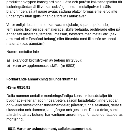
produkter av typen konstgjord sten. Lätta och porösa kalksandsplattor för 
isoleringsändamål tillverkas också genom att metallpulver tillsätts 
blandningen, så att gaser avgår; sådana plattor formas emellertid inte 
under tryck utan gjuts innan de förs in i autoklaven.
Varor enligt detta nummer kan vara mejslade, slipade, polerade, 
fernissade, bronserade, emaljerade, skifferbelagda, profilerade eller på 
annat sätt ornerade, färgade i massan, förstärkta med metall etc. (t.ex. 
armerad eller förspänd betong) eller försedda med tillbehör av annat 
material (t.ex. gångjärn).
Numret omfattar inte:
a)
skärv och brottstycken av betong (nr 2530);
b)
varor av agglomererad skiffer (nr 6803).
Förklarande anmärkning till undernummer
HS-nr 6810.91
Detta nummer omfattar monteringsfärdiga konstruktionsdetaljer för 
byggnads- eller anläggningsarbeten, såsom fasadplattor, innerväggar, 
golv- eller taksektioner, fundamentdelar, pålverk, tunnelsektioner, delar till 
slussportar och dammar, landgångar och gesimser. Dessa delar, som i 
allmänhet är av betong, har vanligen anordningar för att underlätta deras 
montering.
6811 Varor av asbestcement, cellulosacement e.d.