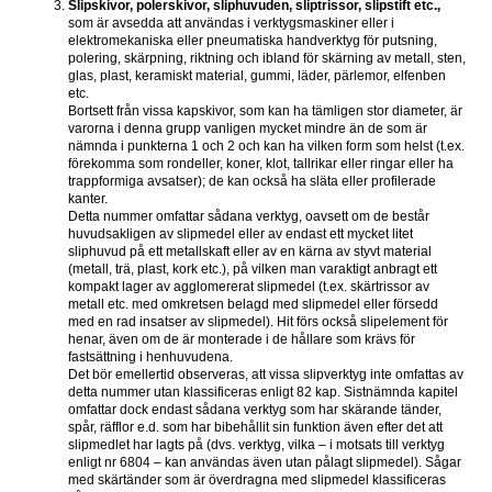
Slipskivor, polerskivor, sliphuvuden, sliptrissor, slipstift etc., 
som är avsedda att användas i verktygsmaskiner eller i 
elektromekaniska eller pneumatiska handverktyg för putsning, 
polering, skärpning, riktning och ibland för skärning av metall, sten, 
glas, plast, keramiskt material, gummi, läder, pärlemor, elfenben 
etc.
Bortsett från vissa kapskivor, som kan ha tämligen stor diameter, är 
varorna i denna grupp vanligen mycket mindre än de som är 
nämnda i punkterna 1 och 2 och kan ha vilken form som helst (t.ex. 
förekomma som rondeller, koner, klot, tallrikar eller ringar eller ha 
trappformiga avsatser); de kan också ha släta eller profilerade 
kanter.
Detta nummer omfattar sådana verktyg, oavsett om de består 
huvudsakligen av slipmedel eller av endast ett mycket litet 
sliphuvud på ett metallskaft eller av en kärna av styvt material 
(metall, trä, plast, kork etc.), på vilken man varaktigt anbragt ett 
kompakt lager av agglomererat slipmedel (t.ex. skärtrissor av 
metall etc. med omkretsen belagd med slipmedel eller försedd 
med en rad insatser av slipmedel). Hit förs också slipelement för 
henar, även om de är monterade i de hållare som krävs för 
fastsättning i henhuvudena.
Det bör emellertid observeras, att vissa slipverktyg inte omfattas av 
detta nummer utan klassificeras enligt 82 kap. Sistnämnda kapitel 
omfattar dock endast sådana verktyg som har skärande tänder, 
spår, räfflor e.d. som har bibehållit sin funktion även efter det att 
slipmedlet har lagts på (dvs. verktyg, vilka – i motsats till verktyg 
enligt nr 6804 – kan användas även utan pålagt slipmedel). Sågar 
med skärtänder som är överdragna med slipmedel klassificeras 