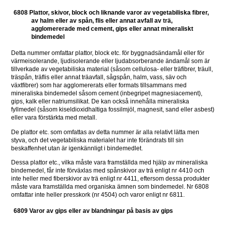
6808 Plattor, skivor, block och liknande varor av vegetabiliska fibrer, 
av halm eller av spån, flis eller annat avfall av trä, 
agglomererade med cement, gips eller annat mineraliskt 
bindemedel
Detta nummer omfattar plattor, block etc. för byggnadsändamål eller för 
värmeisolerande, ljudisolerande eller ljudabsorberande ändamål som är 
tillverkade av vegetabiliska material (såsom cellulosa- eller träfibrer, träull, 
träspån, träflis eller annat träavfall, sågspån, halm, vass, säv och 
växtfibrer) som har agglomererats eller formats tillsammans med 
mineraliska bindemedel såsom cement (inbegripet magnesiacement), 
gips, kalk eller natriumsilikat. De kan också innehålla mineraliska 
fyllmedel (såsom kiseldioxidhaltiga fossilmjöl, magnesit, sand eller asbest) 
eller vara förstärkta med metall.
De plattor etc. som omfattas av detta nummer är alla relativt lätta men 
styva, och det vegetabiliska materialet har inte förändrats till sin 
beskaffenhet utan är igenkännligt i bindemedlet.
Dessa plattor etc., vilka måste vara framställda med hjälp av mineraliska 
bindemedel, får inte förväxlas med spånskivor av trä enligt nr 4410 och 
inte heller med fiberskivor av trä enligt nr 4411, eftersom dessa produkter 
måste vara framställda med organiska ämnen som bindemedel. Nr 6808 
omfattar inte heller presskork (nr 4504) och varor enligt nr 6811.
6809 Varor av gips eller av blandningar på basis av gips