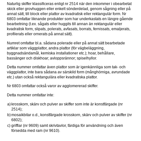
Naturlig skiffer klassificeras enligt nr 2514 när den inkommer i obearbetat 
skick eller grovhuggen eller enkelt sönderdelad, genom sågning eller på 
annat sätt, till block eller plattor av kvadratisk eller rektangulär form. Nr 
6803 omfattar liknande produkter som har underkastats en längre gående 
bearbetning (t.ex. sågats eller huggits till annan än rektangulär eller 
kvadratisk form, slipats, polerats, avfasats, borrats, fernissats, emaljerats, 
profilerats eller ornerats på annat sätt).
Numret omfattar bl.a. sådana polerade eller på annat sätt bearbetade 
artiklar som väggplattor, andra plattor (för vägbeläggning, 
byggnadsändamål, kemiska installationer etc.); hoar, behållare, 
bassänger och diskhoar; avloppsrännor; spiselhyllor.
Detta nummer omfattar även plattor som är igenkännliga som tak- och 
väggplattor, inte bara sådana av särskild form (månghörniga, avrundade 
etc.) utan också rektangulära eller kvadratiska plattor.
Nr 6803 omfattar också varor av agglomererad skiffer.
Detta nummer omfattar inte:
a)
krosskorn, skärv och pulver av skiffer som inte är konstfärgade (nr 
2514);
b)
mosaikbitar o.d., konstfärgade krosskorn, skärv och pulver av skiffer (nr 
6802);
c)
grifflar (nr 9609) samt skrivtavlor, färdiga för användning och även 
försedda med ram (nr 9610).