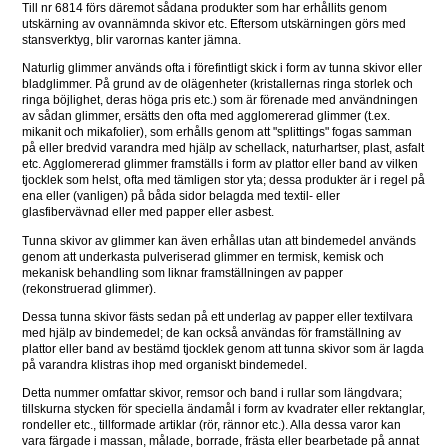
Till nr 6814 förs däremot sådana produkter som har erhållits genom 
utskärning av ovannämnda skivor etc. Eftersom utskärningen görs med 
stansverktyg, blir varornas kanter jämna.
Naturlig glimmer används ofta i förefintligt skick i form av tunna skivor eller 
bladglimmer. På grund av de olägenheter (kristallernas ringa storlek och 
ringa böjlighet, deras höga pris etc.) som är förenade med användningen 
av sådan glimmer, ersätts den ofta med agglomererad glimmer (t.ex. 
mikanit och mikafolier), som erhålls genom att "splittings" fogas samman 
på eller bredvid varandra med hjälp av schellack, naturhartser, plast, asfalt 
etc. Agglomererad glimmer framställs i form av plattor eller band av vilken 
tjocklek som helst, ofta med tämligen stor yta; dessa produkter är i regel på 
ena eller (vanligen) på båda sidor belagda med textil- eller 
glasfibervävnad eller med papper eller asbest.
Tunna skivor av glimmer kan även erhållas utan att bindemedel används 
genom att underkasta pulveriserad glimmer en termisk, kemisk och 
mekanisk behandling som liknar framställningen av papper 
(rekonstruerad glimmer).
Dessa tunna skivor fästs sedan på ett underlag av papper eller textilvara 
med hjälp av bindemedel; de kan också användas för framställning av 
plattor eller band av bestämd tjocklek genom att tunna skivor som är lagda 
på varandra klistras ihop med organiskt bindemedel.
Detta nummer omfattar skivor, remsor och band i rullar som längdvara; 
tillskurna stycken för speciella ändamål i form av kvadrater eller rektanglar, 
rondeller etc., tillformade artiklar (rör, rännor etc.). Alla dessa varor kan 
vara färgade i massan, målade, borrade, frästa eller bearbetade på annat 