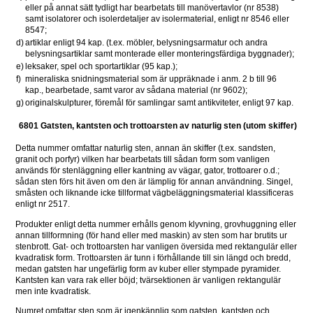
eller på annat sätt tydligt har bearbetats till manövertavlor (nr 8538) 
samt isolatorer och isolerdetaljer av isolermaterial, enligt nr 8546 eller 
8547;
d)
artiklar enligt 94 kap. (t.ex. möbler, belysningsarmatur och andra 
belysningsartiklar samt monterade eller monteringsfärdiga byggnader);
e)
leksaker, spel och sportartiklar (95 kap.);
f)
mineraliska snidningsmaterial som är uppräknade i anm. 2 b till 96 
kap., bearbetade, samt varor av sådana material (nr 9602);
g)
originalskulpturer, föremål för samlingar samt antikviteter, enligt 97 kap.
6801 Gatsten, kantsten och trottoarsten av naturlig sten (utom skiffer)
Detta nummer omfattar naturlig sten, annan än skiffer (t.ex. sandsten, 
granit och porfyr) vilken har bearbetats till sådan form som vanligen 
används för stenläggning eller kantning av vägar, gator, trottoarer o.d.; 
sådan sten förs hit även om den är lämplig för annan användning. Singel, 
småsten och liknande icke tillformat vägbeläggningsmaterial klassificeras 
enligt nr 2517.
Produkter enligt detta nummer erhålls genom klyvning, grovhuggning eller 
annan tillformning (för hand eller med maskin) av sten som har brutits ur 
stenbrott. Gat- och trottoarsten har vanligen översida med rektangulär eller 
kvadratisk form. Trottoarsten är tunn i förhållande till sin längd och bredd, 
medan gatsten har ungefärlig form av kuber eller stympade pyramider. 
Kantsten kan vara rak eller böjd; tvärsektionen är vanligen rektangulär 
men inte kvadratisk.
Numret omfattar sten som är igenkännlig som gatsten, kantsten och 