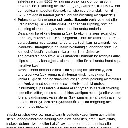
således enligt nr 8202. Av samma orsak förs kronborrar som 
används för utskärning av skivor ur glas, kvarts etc. till nr 6804, om 
den verksamma delen (bortsett från slipmedlet) är slät, men till nr 
8207 om den är tandad (med eller utan överdrag av slipmedel).
Polerstenar, brynstenar och andra liknande verktyg 
(med eller 
utan handtag), vilka hålls direkt i handen vid slipning, bryning, 
putsning eller polering av metaller eller andra material.
Dessa kan ha olika utformning (t.ex. förekomma som rektanglar, 
trapetser, cirkelsektorer, cirkelsegment, i form av knivblad etc. eller 
vara avlånga med avsmalnande ändar) och kan ha tvärsnitt med 
kvadratisk, triangulär, rund, halvcirkelformig eller annan form. De 
kan också bestå av prismatiska plattor, i allmänhet av 
agglomererad borkarbid, vilka används i handen för att bryna eller 
slipa stenar av konstgjorda slipmedel eller för att i andra hand slipa 
metallverktyg.
Dessa stenar används särskilt för slipning av skärverktyg och 
andra verktyg (t.ex. eggjärn, slåttermaskinsknivar, skäror, liar, 
knivar till gräsklippningsmaskiner etc.) eller för polering av metaller 
etc. Verktyg med skarp egg (t.ex. rakknivar och kirurgiska 
instrument) slipas med oljestenar eller brynen av särskilt finkornig 
sten eller skiffer; dessa stenar fuktas vanligen med olja eller vatten 
före användningen. Vissa stenar (t.ex. pimstenar) används även för 
toalett-, manikyr- och pedikyrändamål samt för rengöring och 
polering av metaller.
Slipstenar, slipskivor etc. måste vara tillverkade väsentligen av naturlig 
sten eller agglomererad naturlig sten (t.ex. sandsten, granit, lava, flinta, 
molass, dolomit, kvarts eller trakyt), av agglomererade naturliga eller 