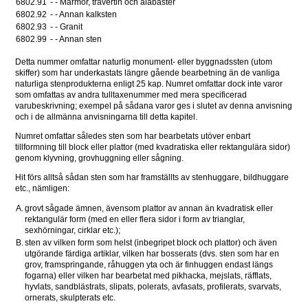
6802.91 
- - Marmor, travertin och alabaster 
6802.92 
- - Annan kalksten 
6802.93 
- - Granit 
6802.99 
- - Annan sten 
Detta nummer omfattar naturlig monument- eller byggnadssten (utom 
skiffer) som har underkastats längre gående bearbetning än de vanliga 
naturliga stenprodukterna enligt 25 kap. Numret omfattar dock inte varor 
som omfattas av andra tulltaxenummer med mera specificerad 
varubeskrivning; exempel på sådana varor ges i slutet av denna anvisning 
och i de allmänna anvisningarna till detta kapitel.
Numret omfattar således sten som har bearbetats utöver enbart 
tillformning till block eller plattor (med kvadratiska eller rektangulära sidor) 
genom klyvning, grovhuggning eller sågning.
Hit förs alltså sådan sten som har framställts av stenhuggare, bildhuggare 
etc., nämligen:
A.
grovt sågade ämnen, ävensom plattor av annan än kvadratisk eller 
rektangulär form (med en eller flera sidor i form av trianglar, 
sexhörningar, cirklar etc.);
B.
sten av vilken form som helst (inbegripet block och plattor) och även 
utgörande färdiga artiklar, vilken har bosserats (dvs. sten som har en 
grov, framspringande, råhuggen yta och är finhuggen endast längs 
fogarna) eller vilken har bearbetat med pikhacka, mejslats, räfflats, 
hyvlats, sandblästrats, slipats, polerats, avfasats, profilerats, svarvats, 
ornerats, skulpterats etc.