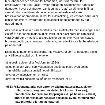
huvudbonader och skodon för brandmän, industriarbetare, för 
civilförsvaret etc. (t.ex. jackor, byxor, förkläden, skyddsärmar, handskar, 
damasker, huvor och masker, vanligen med "glas" av glimmer, hjälmar 
samt skodon med överdelar eller sulor av asbest); madrasser; 
bröstsköldar för brandmän, dukar för eldsläckning, teaterridåer samt kulor 
och koner av järn, överdragna med asbest för bekämpande av eld i 
gasledningar.
Alla dessa artiklar kan vara förstärkta med metall (ofta med mässings- eller 
zinktråd) eller annat material (t.ex. textil- eller glasfibrer); de kan också 
vara överdragna med fett, talk, grafit eller gummi eller vara fernissade, 
bronserade, färgade i massan, polerade, borrade, frästa eller bearbetade 
på annat sätt.
Enligt detta nummer klassificeras inte vissa varor som är upptagna i allm. 
anv. till detta kapitel och inte heller:
a)
asbest i pulver- eller flockform (nr 2524);
b)
material och varor som väsentligen består av plast, även om de 
innehåller asbest som fyllmedel (39 kap.);
c)
varor av asbestcement (nr 6811);
d)
varor av friktionsmaterial på basis av asbest (nr 6813).
6813 Friktionsmaterial och varor av sådant material (t.ex. skivor, 
rullar, remsor, segment, rondeller, brickor och klossar), 
omonterade, för bromsar, kopplingar e.d., på basis av asbest, 
andra mineraliska ämnen eller cellulosa, även i förening med 
textilmaterial eller annat material