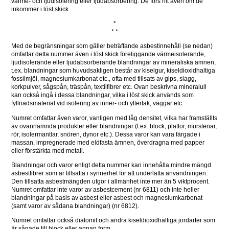
värme- och ljudisolering eller ljudabsorbering. De förs hit även om de 
inkommer i löst skick.
*
* *
Med de begränsningar som gäller beträffande asbestinnehåll (se nedan) 
omfattar detta nummer även i löst skick föreliggande värmeisolerande, 
ljudisolerande eller ljudabsorberande blandningar av mineraliska ämnen, 
t.ex. blandningar som huvudsakligen består av kiselgur, kiseldioxidhaltiga 
fossilmjöl, magnesiumkarbonat etc., ofta med tillsats av gips, slagg, 
korkpulver, sågspån, träspån, textilfibrer etc. Ovan beskrivna mineralull 
kan också ingå i dessa blandningar, vilka i löst skick används som 
fyllnadsmaterial vid isolering av inner- och yttertak, väggar etc.
Numret omfattar även varor, vanligen med låg densitet, vilka har framställts 
av ovannämnda produkter eller blandningar (t.ex. block, plattor, murstenar, 
rör, isolermantlar, snören, dynor etc.). Dessa varor kan vara färgade i 
massan, impregnerade med eldfasta ämnen, överdragna med papper 
eller förstärkta med metall.
Blandningar och varor enligt detta nummer kan innehålla mindre mängd 
asbestfibrer som är tillsatta i synnerhet för att underlätta användningen. 
Den tillsatta asbestmängden utgör i allmänhet inte mer än 5 viktprocent. 
Numret omfattar inte varor av asbestcement (nr 6811) och inte heller 
blandningar på basis av asbest eller asbest och magnesiumkarbonat 
(samt varor av sådana blandningar) (nr 6812).
Numret omfattar också diatomit och andra kiseldioxidhaltiga jordarter som 
är sågade till block eller annan form.