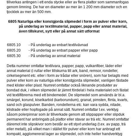
tillverkas antingen i ett enda stycke eller av flera plattor som sammanfogas 
genom limning. De har en diameter av mer än 1 200 mm diameter och en 
tjocklek av mer än 500 mm.
6805 Naturliga eller konstgjorda slipmedel i form av pulver eller korn, 
på underlag av textilmaterial, papper, papp eller annat material, 
även tillskuret, sytt eller på annat sätt utformat
6805.10
- På underlag av enbart textilvävnad 
6805.20 
- På underlag av enbart papper eller papp 
6805.30
- På underlag av annat material
Detta nummer omfattar textilvara, papper, papp, vulkanfiber, läder eller 
annat material (i rullar eller tillskurna till ark, band, remsor, rondeller, 
cirkelsegment etc. eller i form av trådar eller snören), som har belagts med 
pulver eller korn av naturliga eller konstgjorda slipmedel, vanligen fästade 
med klister eller plast. Numret omfattar också liknande produkter av 
bondad duk, i vilken slipmedel är jämnt fördelat i hela materialet och fästat 
vid textilfibrerna med ett bindemedel. De slipmedel som används är bl.a. 
smärgel, korund, kiselkarbid (karborundum), granat, pimsten, flinta, kvarts, 
sand och glaspulver. Banden, rondellerna etc. kan vara sydda, nitade, 
klistrade eller hopfogade på annat sätt. Numret omfattar t.ex. verktyg 
såsom polerpinnar som är tillverkade genom att slippapper eller slipduk 
permanent har anbringats på plattor eller stavar av trä etc. Numret omfattar 
däremot inte slipskivor som består av ett styvt underlag (t.ex. av papp, trä 
eller metall), på vilket man i stället för pulver eller korn har anbragt ett 
kompakt, agglomererat lager av slipmedel, och inte heller handverktyg 