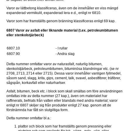
Varor av lättbetong klassificeras, även om de innehåller en viss mängd 
expanderad vermikulit, expanderad lera e.d., enligt nr 6810.
Varor som har framställts genom bränning klassificeras enligt 69 kap. 
6807 Varor av asfalt eller liknande material (t.ex. petroleumbitumen 
eller stenkolstjärbeck)
6807.10 
- I rullar 
6807.90 
- Andra slag 
Detta nummer omfattar varor av naturasfalt, naturlig bitumen, 
stenkolstjärbeck, petroleumbitumen, bituminösa blandningar etc. (se nr 
2708, 2713, 2714 eller 2715). Dessa varor innehåller vanligen fyllmedel, 
såsom sand, slagg, krita, gips, cement, talk, svavel, asbestfibrer, träfibrer, 
sågspån, korkavfall eller naturhartser.
Asfalt, bitumen, beck etc. i block som skall smältas om före användningen 
omfattas inte av detta nummer (27 kap.), även om materialet har 
raffinerats, befriats från vatten eller blandats med andra material; varor 
enligt nr 6807 skiljer sig från produkter enligt 27 kap. genom att de 
förstnämnda har fått sin slutgiltiga form.
Detta nummer omfattar bl.a.:
plattor och block som har framställts genom pressning eller 