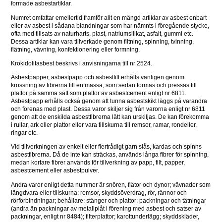
formade asbestartiklar.
Numret omfattar emellertid framför allt en mängd artiklar av asbest enbart 
eller av asbest i sådana blandningar som har nämnts i föregående stycke, 
ofta med tillsats av naturharts, plast, natriumsilikat, asfalt, gummi etc. 
Dessa artiklar kan vara tillverkade genom filtning, spinning, tvinning, 
flätning, vävning, konfektionering eller formning.
Krokidolitasbest beskrivs i anvisningarna till nr 2524.
Asbestpapper, asbestpapp och asbestfilt erhålls vanligen genom 
krossning av fibrerna till en massa, som sedan formas och pressas till 
plattor på samma sätt som plattor av asbestcement enligt nr 6811. 
Asbestpapp erhålls också genom att tunna asbestskikt läggs på varandra 
och förenas med plast. Dessa varor skiljer sig från varorna enligt nr 6811 
genom att de enskilda asbestfibrerna lätt kan urskiljas. De kan förekomma 
i rullar, ark eller plattor eller vara tillskurna till remsor, ramar, rondeller, 
ringar etc.
Vid tillverkningen av enkelt eller flertrådigt garn slås, kardas och spinns 
asbestfibrerna. Då de inte kan sträckas, används långa fibrer för spinning, 
medan kortare fibrer används för tillverkning av papp, filt, papper, 
asbestcement eller asbestpulver.
Andra varor enligt detta nummer är snören, flätor och dynor; vävnader som 
längdvara eller tillskurna; remsor, skyddsöverdrag, rör, rännor och 
rörförbindningar; behållare; stänger och plattor; packningar och tätningar 
(andra än packningar av metallplåt i förening med asbest och satser av 
packningar, enligt nr 8484); filterplattor; karottunderlägg; skyddskläder, 