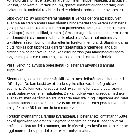
konstgjorda slipmedel (t.ex. smärgel, pimsten, trippel, kiselgur, glaspulver, 
korund, kiselkarbid (karborundum), granat, diamant eller borkarbid) eller 
av keramiskt material (av brända eller eldfasta jordarter eller av porslin).
Slipskivor etc. av agglomererat material tillverkas genom att slippulver 
eller malen sten blandas med sådana bindemedel som keramiskt material 
(t.ex. pulveriserat kaolin eller annan pulveriserad lera, ibland med tillsats 
av fältspat), natriumsilikat, cement (särskilt magnesiacement) eller mjukare 
bindemedel (t.ex. gummi, schellack, plast etc.). Även inblandning av 
textilfibrer såsom bomull, nylon eller lin förekommer ibland. Blandningarna 
gjuts, torkas och upphettas därefter (keramiska bindemedel ända till 
sintring om så behövs) eller vulkas eller härdas (om bindemedlet utgörs 
av gummi, plast etc.). Varorna justeras sedan till form och storlek.
Vid tillverkning av vissa polerstenar (oljestenar) används slammat 
slippulver.
Stenar enligt detta nummer, särskilt kvarn- och defibrörstenar, har ibland 
räfflad yta. De kan bestå av ett enda stycke eller vara hopfogade av 
segment. De kan vara försedda med hylsor, in- eller utvändigt anbragta 
band, balansvikter eller håligheter. De kan också vara försedda med axel 
eller skaft, men de får inte vara försedda med ställning. Slipstenar etc. med 
ställning klassificeras enligt nr 8205 om de är hand- eller pedaldrivna och 
enligt 84 eller 85 kap. om de är motordrivna.
Förutom ovannämnda färdiga kvarnstenar, slipstenar etc. omfattar nr 6804 
också igenkännliga ämnen. Segment och färdiga delar till sådana varor 
omfattas också av detta nummer, om de väsentligen består av sten eller av 
agglomererade slipmedel eller av keramiskt material.