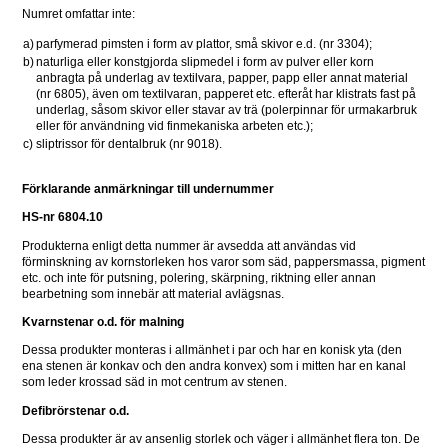
Numret omfattar inte:
a)
parfymerad pimsten i form av plattor, små skivor e.d. (nr 3304);
b)
naturliga eller konstgjorda slipmedel i form av pulver eller korn 
anbragta på underlag av textilvara, papper, papp eller annat material 
(nr 6805), även om textilvaran, papperet etc. efteråt har klistrats fast på 
underlag, såsom skivor eller stavar av trä (polerpinnar för urmakarbruk 
eller för användning vid finmekaniska arbeten etc.);
c)
sliptrissor för dentalbruk (nr 9018).
Förklarande anmärkningar till undernummer
HS-nr 6804.10
Produkterna enligt detta nummer är avsedda att användas vid 
förminskning av kornstorleken hos varor som säd, pappersmassa, pigment 
etc. och inte för putsning, polering, skärpning, riktning eller annan 
bearbetning som innebär att material avlägsnas.
Kvarnstenar o.d. för malning
Dessa produkter monteras i allmänhet i par och har en konisk yta (den 
ena stenen är konkav och den andra konvex) som i mitten har en kanal 
som leder krossad säd in mot centrum av stenen.
Defibrörstenar o.d.
Dessa produkter är av ansenlig storlek och väger i allmänhet flera ton. De 