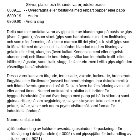
- Skivor, plattor och liknande varor, odekorerade: 
6809.11 
- - Överdragna eller förstärkta med enbart papper eller papp
6809.19 
- - Andra 
6809.90 
- Andra slag 
Detta nummer omfattar varor av gips eller av blandningar på basis av gips 
(även färgade), såsom stuck (gips som har blandats med en limlösning 
och som efter formning ofta liknar marmor till det yttre), s.k. staff (gips som 
är förstärkt med drev etc. och i allmänhet blandad med en lösning av 
gelatin eller lim), alungips (även kallad Keenes cement eller engelsk 
aluncement) och liknande beredningar, vilka kan innehålla textil- eller 
träfibrer, sågspån, sand, kalk, slagg, fosfater etc. men i vilka gips utgör den 
väsentliga beståndsdelen.
Dessa varor kan vara färgade, fernissade, vaxade, lackerade, bronserade, 
förgyllda eller försilvrade (oavsett hur bearbetningen har åstadkommits) 
och ibland överdragna med asfalt. De kan även ha förstärkning av metall 
eller annat ämne. Numret omfattar bl.a. plattor och bräder för 
byggnadsindustrin (ibland överdragna med papp på båda sidorna) samt 
gjutna artiklar, såsom avgjutningar, statyer, statyetter, takrosetter o.d., 
pelare, skålar, vaser och andra prydnadsföremål samt formar för 
industriella ändamål.
Numret omfattar inte:
a)
för behandling av frakturer avsedda gipsbindor i förpackningar för 
försäljning i detaljhandeln (nr 3005) samt gipsspjälor för behandling av 
frakturer (nr 9021);