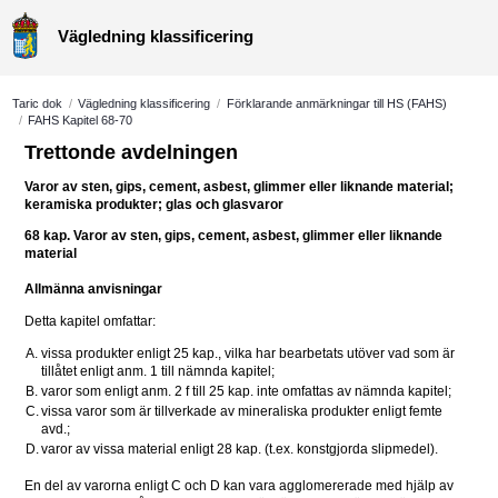
Vägledning klassificering
Taric dok
/
Vägledning klassificering
/
Förklarande anmärkningar till HS (FAHS)
/
FAHS Kapitel 68-70
Trettonde avdelningen
Varor av sten, gips, cement, asbest, glimmer eller liknande material; 
keramiska produkter; glas och glasvaror
68 kap. 
Varor av sten, gips, cement, asbest, glimmer eller liknande 
material
Allmänna anvisningar
Detta kapitel omfattar:
A.
vissa produkter enligt 25 kap., vilka har bearbetats utöver vad som är 
tillåtet enligt anm. 1 till nämnda kapitel;
B.
varor som enligt anm. 2 f till 25 kap. inte omfattas av nämnda kapitel;
C.
vissa varor som är tillverkade av mineraliska produkter enligt femte 
avd.;
D.
varor av vissa material enligt 28 kap. (t.ex. konstgjorda slipmedel).
En del av varorna enligt C och D kan vara agglomererade med hjälp av 