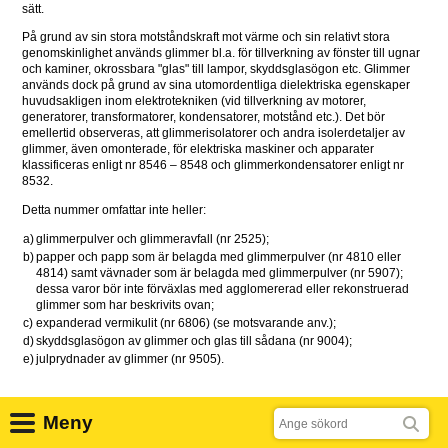
sätt.
På grund av sin stora motståndskraft mot värme och sin relativt stora 
genomskinlighet används glimmer bl.a. för tillverkning av fönster till ugnar 
och kaminer, okrossbara "glas" till lampor, skyddsglasögon etc. Glimmer 
används dock på grund av sina utomordentliga dielektriska egenskaper 
huvudsakligen inom elektrotekniken (vid tillverkning av motorer, 
generatorer, transformatorer, kondensatorer, motstånd etc.). Det bör 
emellertid observeras, att glimmerisolatorer och andra isolerdetaljer av 
glimmer, även omonterade, för elektriska maskiner och apparater 
klassificeras enligt nr 8546 – 8548 och glimmerkondensatorer enligt nr 
8532.
Detta nummer omfattar inte heller:
a)
glimmerpulver och glimmeravfall (nr 2525);
b)
papper och papp som är belagda med glimmerpulver (nr 4810 eller 
4814) samt vävnader som är belagda med glimmerpulver (nr 5907); 
dessa varor bör inte förväxlas med agglomererad eller rekonstruerad 
glimmer som har beskrivits ovan;
c)
expanderad vermikulit (nr 6806) (se motsvarande anv.);
d)
skyddsglasögon av glimmer och glas till sådana (nr 9004);
e)
julprydnader av glimmer (nr 9505).
6815 Varor av sten eller andra mineraliska ämnen (inbegripet 
Sök
Meny
kolfibrer, varor av kolfibrer och varor av torv), inte nämnda eller 
inbegripna någon annanstans