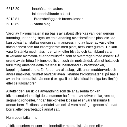
6813.20 
- Innehållande asbest 
- Inte innehållande asbest: 
6813.81 
- - Bromsbelägg och bromsklossar 
6813.89 
- - Andra slag 
Varor av friktionsmaterial på basis av asbest tillverkas vanligen genom 
formning under högt tryck av en blandning av asbestfibrer, plast etc.; de 
kan också framställas genom sammanpressning av lager av vävd eller 
flätad asbest som har impregnerats med plast, beck eller gummi. De kan 
vara förstärkta med mässings-, zink- eller blytråd och kan ibland vara 
tillverkade av metall- eller bomullstråd som är överdragen med asbest. På 
grund av sin höga friktionskoefficient och sin motståndskraft mot hetta och 
förslitning används detta material till beklädnad av bromsbackar, 
kopplingslameller etc. för fordon av alla slag, lyftkranar, mudderverk och 
andra maskiner. Numret omfattar även liknande friktionsmaterial på basis 
av andra mineraliska ämnen (t.ex. grafit och kiseldioxidhaltiga fossilmjöl) 
eller cellulosafibrer.
Alltefter den särskilda användning som de är avsedda för kan 
friktionsmaterial enligt detta nummer ha formen av skivor, rullar, remsor, 
segment, rondeller, ringar, brickor eller klossar eller vara tillskurna till 
annan form. Friktionsmaterialet kan också vara hopfogat genom sömnad, 
borrat eller bearbetat på annat sätt.
Numret omfattar inte:
a)
friktionselement som inte innehåller mineraliska ämnen eller 