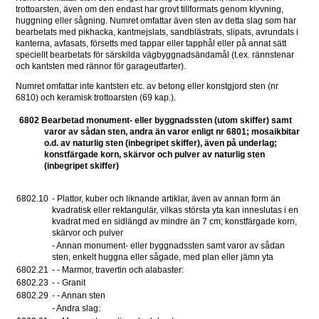
trottoarsten, även om den endast har grovt tillformats genom klyvning, 
huggning eller sågning. Numret omfattar även sten av detta slag som har 
bearbetats med pikhacka, kantmejslats, sandblästrats, slipats, avrundats i 
kanterna, avfasats, försetts med tappar eller tapphål eller på annat sätt 
speciellt bearbetats för särskilda vägbyggnadsändamål (t.ex. rännstenar 
och kantsten med rännor för garageutfarter).
Numret omfattar inte kantsten etc. av betong eller konstgjord sten (nr 
6810) och keramisk trottoarsten (69 kap.).
6802 Bearbetad monument- eller byggnadssten (utom skiffer) samt 
varor av sådan sten, andra än varor enligt nr 6801; mosaikbitar 
o.d. av naturlig sten (inbegripet skiffer), även på underlag; 
konstfärgade korn, skärvor och pulver av naturlig sten 
(inbegripet skiffer)
6802.10
- Plattor, kuber och liknande artiklar, även av annan form än 
kvadratisk eller rektangulär, vilkas största yta kan inneslutas i en 
kvadrat med en sidlängd av mindre än 7 cm; konstfärgade korn, 
skärvor och pulver
- Annan monument- eller byggnadssten samt varor av sådan 
sten, enkelt huggna eller sågade, med plan eller jämn yta
6802.21 
- - Marmor, travertin och alabaster: 
6802.23 
- - Granit 
6802.29 
- - Annan sten 
- Andra slag: 