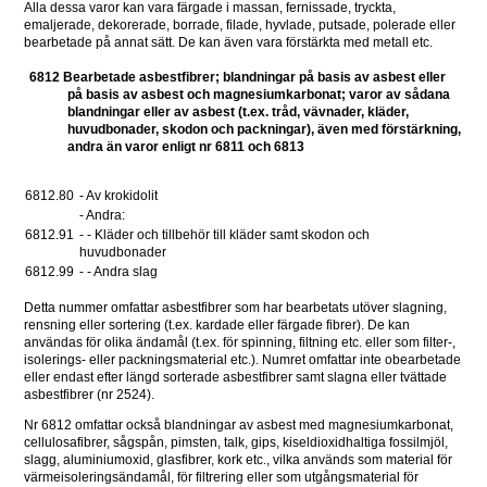
Alla dessa varor kan vara färgade i massan, fernissade, tryckta, 
emaljerade, dekorerade, borrade, filade, hyvlade, putsade, polerade eller 
bearbetade på annat sätt. De kan även vara förstärkta med metall etc.
6812 Bearbetade asbestfibrer; blandningar på basis av asbest eller 
på basis av asbest och magnesiumkarbonat; varor av sådana 
blandningar eller av asbest (t.ex. tråd, vävnader, kläder, 
huvudbonader, skodon och packningar), även med förstärkning, 
andra än varor enligt nr 6811 och 6813
6812.80 
- Av krokidolit 
- Andra: 
6812.91 
- - Kläder och tillbehör till kläder samt skodon och 
huvudbonader 
6812.99 
- - Andra slag 
Detta nummer omfattar asbestfibrer som har bearbetats utöver slagning, 
rensning eller sortering (t.ex. kardade eller färgade fibrer). De kan 
användas för olika ändamål (t.ex. för spinning, filtning etc. eller som filter-, 
isolerings- eller packningsmaterial etc.). Numret omfattar inte obearbetade 
eller endast efter längd sorterade asbestfibrer samt slagna eller tvättade 
asbestfibrer (nr 2524).
Nr 6812 omfattar också blandningar av asbest med magnesiumkarbonat, 
cellulosafibrer, sågspån, pimsten, talk, gips, kiseldioxidhaltiga fossilmjöl, 
slagg, aluminiumoxid, glasfibrer, kork etc., vilka används som material för 
värmeisoleringsändamål, för filtrering eller som utgångsmaterial för 