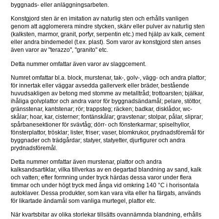
byggnads- eller anläggningsarbeten.
Konstgjord sten är en imitation av naturlig sten och erhålls vanligen 
genom att agglomerera mindre stycken, skärv eller pulver av naturlig sten 
(kalksten, marmor, granit, porfyr, serpentin etc.) med hjälp av kalk, cement 
eller andra bindemedel (t.ex. plast). Som varor av konstgjord sten anses 
även varor av "terazzo", "granito" etc.
Detta nummer omfattar även varor av slaggcement.
Numret omfattar bl.a. block, murstenar, tak-, golv-, vägg- och andra plattor; 
för innertak eller väggar avsedda gallerverk eller bräder, bestående 
huvudsakligen av betong med stomme av metalltråd; trottoarsten; bjälkar, 
ihåliga golvplattor och andra varor för byggnadsändamål; pelare, stöttor, 
gränsstenar, kantstenar; rör; trappsteg; räcken; badkar, disklådor, wc-
skålar; hoar, kar, cisterner; fontänskålar; gravstenar; stolpar, pålar, sliprar; 
spårbanesektioner för svävtåg; dörr- och fönsterkarmar; spiselhyllor, 
fönsterplattor, trösklar; lister, friser; vaser, blomkrukor, prydnadsföremål för 
byggnader och trädgårdar; statyer, statyetter, djurfigurer och andra 
prydnadsföremål.
Detta nummer omfattar även murstenar, plattor och andra 
kalksandsartiklar, vilka tillverkas av en degartad blandning av sand, kalk 
och vatten; efter formning under tryck härdas dessa varor under flera 
timmar och under högt tryck med ånga vid omkring 140 °C i horisontala 
autoklaver. Dessa produkter, som kan vara vita eller ha färgats, används 
för likartade ändamål som vanliga murtegel, plattor etc.
När kvartsbitar av olika storlekar tillsätts ovannämnda blandning, erhålls 