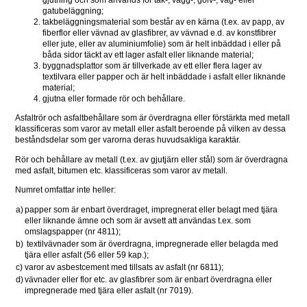
gjutning och som används för tak-, vägg-, golv-, väg- eller 
gatubeläggning;
takbeläggningsmaterial som består av en kärna (t.ex. av papp, av 
fiberflor eller vävnad av glasfibrer, av vävnad e.d. av konstfibrer 
eller jute, eller av aluminiumfolie) som är helt inbäddad i eller på 
båda sidor täckt av ett lager asfalt eller liknande material;
byggnadsplattor som är tillverkade av ett eller flera lager av 
textilvara eller papper och är helt inbäddade i asfalt eller liknande 
material;
gjutna eller formade rör och behållare.
Asfaltrör och asfaltbehållare som är överdragna eller förstärkta med metall 
klassificeras som varor av metall eller asfalt beroende på vilken av dessa 
beståndsdelar som ger varorna deras huvudsakliga karaktär.
Rör och behållare av metall (t.ex. av gjutjärn eller stål) som är överdragna 
med asfalt, bitumen etc. klassificeras som varor av metall.
Numret omfattar inte heller:
a)
papper som är enbart överdraget, impregnerat eller belagt med tjära 
eller liknande ämne och som är avsett att användas t.ex. som 
omslagspapper (nr 4811);
b)
 textilvävnader som är överdragna, impregnerade eller belagda med 
tjära eller asfalt (56 eller 59 kap.);
c)
varor av asbestcement med tillsats av asfalt (nr 6811);
d)
vävnader eller flor etc. av glasfibrer som är enbart överdragna eller 
impregnerade med tjära eller asfalt (nr 7019).