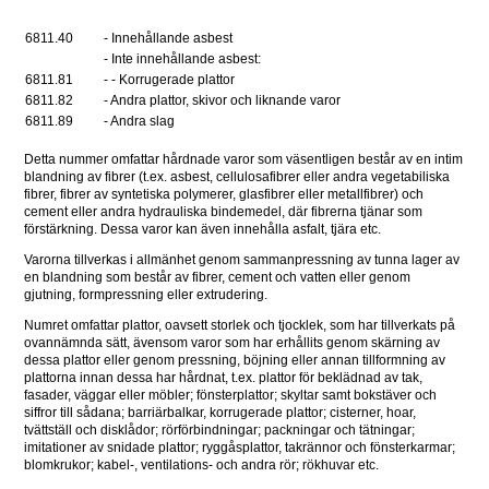
6811.40 
- Innehållande asbest 
- Inte innehållande asbest: 
6811.81 
- - Korrugerade plattor 
6811.82 
- Andra plattor, skivor och liknande varor 
6811.89 
- Andra slag 
Detta nummer omfattar hårdnade varor som väsentligen består av en intim 
blandning av fibrer (t.ex. asbest, cellulosafibrer eller andra vegetabiliska 
fibrer, fibrer av syntetiska polymerer, glasfibrer eller metallfibrer) och 
cement eller andra hydrauliska bindemedel, där fibrerna tjänar som 
förstärkning. Dessa varor kan även innehålla asfalt, tjära etc.
Varorna tillverkas i allmänhet genom sammanpressning av tunna lager av 
en blandning som består av fibrer, cement och vatten eller genom 
gjutning, formpressning eller extrudering.
Numret omfattar plattor, oavsett storlek och tjocklek, som har tillverkats på 
ovannämnda sätt, ävensom varor som har erhållits genom skärning av 
dessa plattor eller genom pressning, böjning eller annan tillformning av 
plattorna innan dessa har hårdnat, t.ex. plattor för beklädnad av tak, 
fasader, väggar eller möbler; fönsterplattor; skyltar samt bokstäver och 
siffror till sådana; barriärbalkar, korrugerade plattor; cisterner, hoar, 
tvättställ och disklådor; rörförbindningar; packningar och tätningar; 
imitationer av snidade plattor; ryggåsplattor, takrännor och fönsterkarmar; 
blomkrukor; kabel-, ventilations- och andra rör; rökhuvar etc.