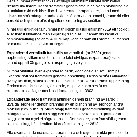
Detta nummer omfattar också ett slags aluminiumsilikater som kallas 
"keramiska fibrer". Dessa framställs genom smältning av en blandning av 
aluminiumoxid och kiseldioxid i varierande proportioner, ibland med 
tillsats av små mängder andra oxider såsom zirkoniumoxid, kromoxid eller 
boroxid och genom blåsning eller extrudering av smältan.
Mineralull enligt detta nummer har liksom glasull enligt nr 7019 ett flockigt 
eller fibröst utseende men skiljer sig från glasull genom sin kemiska 
sammansättning (se anm. 4 till 70 kap.) och genom att fibrerna i allmänhet 
är kortare och inte så vita till färgen.
Expanderad vermikulit 
framställs av vermikulit (nr 2530) genom 
upphettning, vilken medför att materialet utvidgas (expanderar) starkt, 
ibland upp till 35 gånger sin ursprungliga volym.
Numret omfattar även expanderad perlit, klorit, obsidian etc., som på 
liknande sätt har framställts genom upphettning. Dessa består i allmänhet 
av mycket lätta, sfäriska korn. Perlit som har aktiverats genom upphettning 
förekommer i form av ett glänsande, vitt pulver som består av 
mikroskopiska flagor och klassificeras enligt nr 3802.
Expanderade leror 
framställs antingen genom bränning av särskilt 
utvalda leror eller genom bränning av en blandning av leror och andra 
material (t.ex. sulfitlut). 
Skumslagg 
framställs genom tillsättning av små 
mängder vatten till smält slagg och bör inte förväxlas med granulerad 
slagg som har mycket högre densitet. Den senare, som framställs genom 
att smält slagg hälls i vatten, klassificeras enligt nr 2618.
Alla ovannämnda material är obrännbara och utgör utmärkta produkter för 