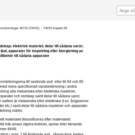
Sök
nmärkningar till HS (FAHS)
/
FAHS Kapitel 84
ap; elektrisk materiel; delar till sådana varor; 
ljud, apparater för inspelning eller återgivning av 
tillbehör till sådana apparater
ärkningarna till sextonde avd. eller till 84 och 85 
med mera specificerad varubeskrivning i andra 
lning alla mekaniska eller elektriska maskiner, 
arater och redskap samt delar till sådana varor, 
arken är mekaniska eller elektriska (t.ex. ångpannor 
ater etc.) samt delar till sådana maskiner och apparater.
delning märks:
ett materialet (klassificeras efter materialets 
d inte anses utgöra bobiner, spolar eller liknande 
ummer 8448;
ion i anm. 2 till femtonde avd., såsom linor, kedjor, 