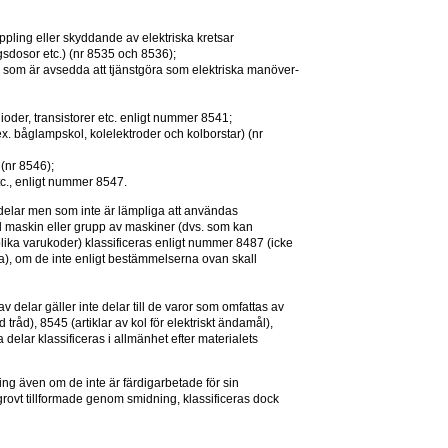
ppling eller skyddande av elektriska kretsar 
gsdosor etc.) (nr 8535 och 8536);
.d. som är avsedda att tjänstgöra som elektriska manöver- 
oder, transistorer etc. enligt nummer 8541;
.ex. båglampskol, kolelektroder och kolborstar) (nr 
 (nr 8546);
etc., enligt nummer 8547.
elar men som inte är lämpliga att användas 
ll maskin eller grupp av maskiner (dvs. som kan 
lika varukoder) klassificeras enligt nummer 8487 (icke 
ka), om de inte enligt bestämmelserna ovan skall 
delar gäller inte delar till de varor som omfattas av 
råd), 8545 (artiklar av kol för elektriskt ändamål), 
 delar klassificeras i allmänhet efter materialets 
ng även om de inte är färdigarbetade för sin 
rovt tillformade genom smidning, klassificeras dock 