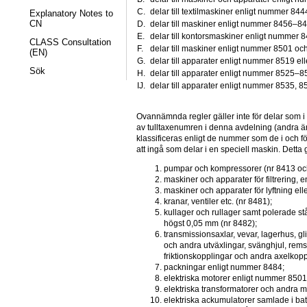
C.
delar till textilmaskiner enligt nummer 84
Explanatory Notes to
CN
D.
delar till maskiner enligt nummer 8456–84
E.
delar till kontorsmaskiner enligt nummer 
CLASS Consultation
F.
delar till maskiner enligt nummer 8501 oc
(EN)
G.
delar till apparater enligt nummer 8519 el
Sök
H.
delar till apparater enligt nummer 8525–8
IJ.
delar till apparater enligt nummer 8535, 
Ovannämnda regler gäller inte för delar som i s
av tulltaxenumren i denna avdelning (andra ä
klassificeras enligt de nummer som de i och för
att ingå som delar i en speciell maskin. Detta g
pumpar och kompressorer (nr 8413 oc
maskiner och apparater för filtrering,
maskiner och apparater för lyftning el
kranar, ventiler etc. (nr 8481);
kullager och rullager samt polerade st
högst 0,05 mm (nr 8482);
transmissionsaxlar, vevar, lagerhus, gli
och andra utväxlingar, svänghjul, remski
friktionskopplingar och andra axelkopp
packningar enligt nummer 8484;
elektriska motorer enligt nummer 8501
elektriska transformatorer och andra 
elektriska ackumulatorer samlade i bat