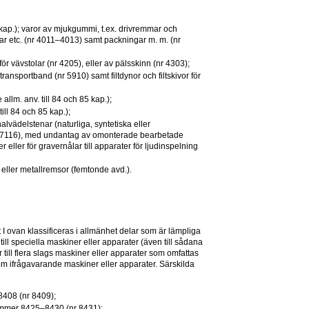
kap.); varor av mjukgummi, t.ex. drivremmar och 
gar etc. (nr 4011–4013) samt packningar m. m. (nr 
 för vävstolar (nr 4205), eller av pälsskinn (nr 4303);
transportband (nr 5910) samt filtdynor och filtskivor för 
allm. anv. till 84 och 85 kap.);
till 84 och 85 kap.);
alvädelstenar (naturliga, syntetiska eller 
r 7116), med undantag av omonterade bearbetade 
r eller för gravernålar till apparater för ljudinspelning 
eller metallremsor (femtonde avd.).
 ovan klassificeras i allmänhet delar som är lämpliga 
ll speciella maskiner eller apparater (även till sådana 
ill flera slags maskiner eller apparater som omfattas 
frågavarande maskiner eller apparater. Särskilda 
8408 (nr 8409);
nummer 8425–8430 (nr 8431);