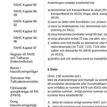
Avdelningen omfattar emellertid inte:
FAHS Kapitel 85
a)
drivremmar och transportband av plast (39 
FAHS Kapitel 86-
transportband (nr 4010), ringar, däck, slan
89
4016);
FAHS Kapitel 90-
b)
varor av läder eller konstläder, t.ex. pickers
92
c)
varor av textilmaterial, t.ex. drivremmar och 
polering (nr 5911);
FAHS Kapitel 93
d)
vissa keramiska produkter enligt 69 kap. (se 
FAHS Kapitel 94-
e)
vissa glasvaror enligt 70 kap. (se allm. anv. 
96
f)
artiklar som helt består av ädelstenar eller h
rekonstruerade) (nr 7102, 7103, 7104 elle
FAHS Kapitel 97
safirer och diamanter för stift till grammofone
Register till FAHS
(nr 8522);
och Tulltaxan
g)
ändlös duk och ändlösa band av metalltråd 
(Index/ordlistan)
Beslut i
II. Delar
klassificeringsfrågor
(Anm. 2 till sextonde avd.)
Slutsatser från
Med de inskränkningar som framgår av avsnitt I
Tullkodexkommittén
att användas uteslutande eller huvudsakligen ti
som omfattas av nummer 8479 och 8543) eller t
Förklarande
anmärkningar till KN
av samma nummer , enligt samma nummer som i
(FAKN)
nummer finns emellertid för:
Övrig
A.
delar till motorer enligt nummer 8407 och 
klassificeringshjälp
B.
delar till maskiner och apparater enligt 