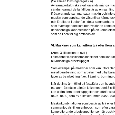
(Se allmän tolkningsregel 2 a)
Av transporttekniska skäl försänds många maski
sändningarna i detta fall består av en samling
ifrågavarande sammansatta maskin och inte s
maskin som uppvisar de väsentliga känneteckn
och föreligger i delar (se i detta sammanhang oc
som överstiger det som behövs för en komplett
de väsentliga kännetecknen på en komplett mas
som de i och för sig omfattas av.
VI. Maskiner som kan utföra två eller fler
(Anm. 3 till sextonde avd.)
I allmänhet klassificeras maskiner som kan utf
huvudsakliga arbetsuppgift.
Som exempel på maskiner som kan utföra flera
metallbearbetning som arbetar med utbytbara ver
typer av bearbetning (t.ex. fräsning, borrning 
När det inte är möjligt att fastställa den huvud
(se anm. 3) måste allmän tolkningsregel 3 c til
kan utföra flera arbetsuppgifter och därför skul
8425–8430, flera av tulltaxenumren 8458–846
Maskinkombinationer som består av två eller fl
sammanfogats till en enhet och som efter varandr
kompletterande arbetsuppgifter som är beskriv