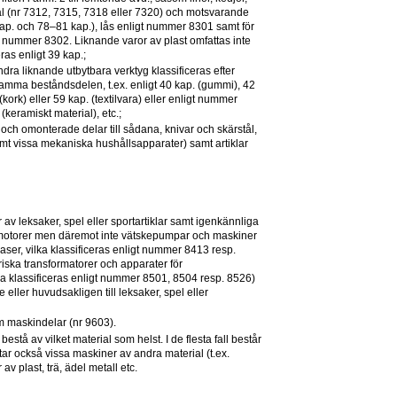
stål (nr 7312, 7315, 7318 eller 7320) och motsvarande 
kap. och 78–81 kap.), lås enligt nummer 8301 samt för 
t nummer 8302. Liknande varor av plast omfattas inte 
ras enligt 39 kap.;
ra liknande utbytbara verktyg klassificeras efter 
amma beståndsdelen, t.ex. enligt 40 kap. (gummi), 42 
(kork) eller 59 kap. (textilvara) eller enligt nummer 
keramiskt material), etc.;
g och omonterade delar till sådana, knivar och skärstål, 
mt vissa mekaniska hushållsapparater) samt artiklar 
v leksaker, spel eller sportartiklar samt igenkännliga 
a motorer men däremot inte vätskepumpar och maskiner 
r gaser, vilka klassificeras enligt nummer 8413 resp. 
triska transformatorer och apparater för 
ka klassificeras enligt nummer 8501, 8504 resp. 8526) 
ller huvudsakligen till leksaker, spel eller 
 maskindelar (nr 9603).
bestå av vilket material som helst. I de flesta fall består 
r också vissa maskiner av andra material (t.ex. 
v plast, trä, ädel metall etc.