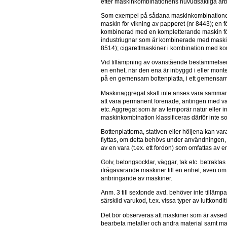
efter maskinkombinationens huvudsakliga arb
Som exempel på sådana maskinkombinationer
maskin för vikning av papperet (nr 8443); en f
kombinerad med en kompletterande maskin för 
industriugnar som är kombinerade med maskiner
8514); cigarettmaskiner i kombination med k
Vid tillämpning av ovanstående bestämmelser 
en enhet, när den ena är inbyggd i eller mont
på en gemensam bottenplatta, i ett gemensamt 
Maskinaggregat skall inte anses vara sammanf
att vara permanent förenade, antingen med var
etc. Aggregat som är av temporär natur eller in
maskinkombination klassificeras därför inte 
Bottenplattorna, stativen eller höljena kan v
flyttas, om detta behövs under användningen, u
av en vara (t.ex. ett fordon) som omfattas av
Golv, betongsocklar, väggar, tak etc. betrakt
ifrågavarande maskiner till en enhet, även om
anbringande av maskiner.
Anm. 3 till sextonde avd. behöver inte tilläm
särskild varukod, t.ex. vissa typer av luftkond
Det bör observeras att maskiner som är avsedd
bearbeta metaller och andra material samt mas