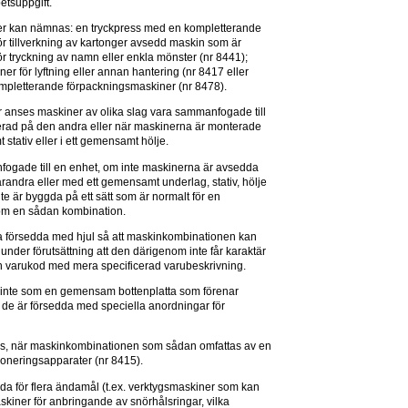
etsuppgift.
 kan nämnas: en tryckpress med en kompletterande 
ör tillverkning av kartonger avsedd maskin som är 
tryckning av namn eller enkla mönster (nr 8441); 
 för lyftning eller annan hantering (nr 8417 eller 
ompletterande förpackningsmaskiner (nr 8478).
anses maskiner av olika slag vara sammanfogade till 
erad på den andra eller när maskinerna är monterade 
stativ eller i ett gemensamt hölje.
ogade till en enhet, om inte maskinerna är avsedda 
andra eller med ett gemensamt underlag, stativ, hölje 
te är byggda på ett sätt som är normalt för en 
som en sådan kombination.
ara försedda med hjul så att maskinkombinationen kan 
nder förutsättning att den därigenom inte får karaktär 
 en varukod med mera specificerad varubeskrivning.
as inte som en gemensam bottenplatta som förenar 
 de är försedda med speciella anordningar för 
pas, när maskinkombinationen som sådan omfattas av en 
itioneringsapparater (nr 8415).
a för flera ändamål (t.ex. verktygsmaskiner som kan 
kiner för anbringande av snörhålsringar, vilka 