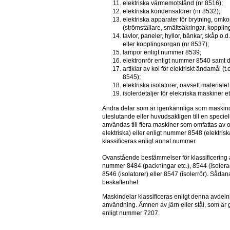
elektriska värmemotstånd (nr 8516);
elektriska kondensatorer (nr 8532);
elektriska apparater för brytning, omko
(strömställare, smältsäkringar, kopplin
tavlor, paneler, hyllor, bänkar, skåp o
eller kopplingsorgan (nr 8537);
lampor enligt nummer 8539;
elektronrör enligt nummer 8540 samt di
artiklar av kol för elektriskt ändamål (t
8545);
elektriska isolatorer, oavsett materialet
isolerdetaljer för elektriska maskiner 
Andra delar som är igenkännliga som maskind
uteslutande eller huvudsakligen till en specie
användas till flera maskiner som omfattas av o
elektriska) eller enligt nummer 8548 (elektris
klassificeras enligt annat nummer.
Ovanstående bestämmelser för klassificering av 
nummer 8484 (packningar etc.), 8544 (isolerad t
8546 (isolatorer) eller 8547 (isolerrör). Sådana
beskaffenhet.
Maskindelar klassificeras enligt denna avdelni
användning. Ämnen av järn eller stål, som är g
enligt nummer 7207.