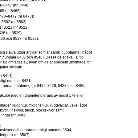
44–8447 (nr 8448);
65 (nr 8466);
8470–8472 (nr 8473);
h 8502 (nr 8503);
ler 8521 (nr 8522);
528 (nr 8529);
8536 och 8537 (nr 8538).
ig själva utgör artiklar som är särskilt upptagna i något 
n nummer 8487 och 8548). Dessa delar skall alltid 
 sig omfattas av, även om de är speciellt utformade för 
äller särskilt:
h 8414);
 enligt nummer 8421;
ler annan hantering (nr 8425, 8426, 8428 eller 8486);
ålkulor med en diametertolerans av högst 1 % eller 
dlager, kugghjul, friktionshjul, kuggväxlar, växellådor 
vor, linskivor, block, blockskivor samt 
lingar (nr 8483);
;
maskiner och apparater enligt nummer 8504;
teripack (nr 8507);