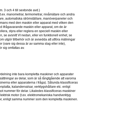
. 3 och 4 till sextonde avd.)
(t.ex. manometrar, termometrar, nivåmätare och andra 
nare, automatiska strömställare, manöverpaneler och 
ammans med den maskin eller apparat med vilken den 
ed ifrågavarande maskin eller apparat, om de är 
llera, styra eller reglera en speciell maskin eller 
 se avsnitt VI nedan, eller en funktionell enhet, se 
om utgör tillbehör och är avsedda att utföra mätningar 
ner (vare sig dessa är av samma slag eller inte), 
r sig omfattas av.
elning inte bara kompletta maskiner och apparater 
ttningar av delar, som är så långtgående att varorna 
erna eller apparaterna i fråga). Sålunda klassificeras 
latta, kalandervalsar, verktygshållare etc. enligt 
got nummer för delar. Likaledes klassificeras maskiner 
ektrisk motor (t.ex. elektromekaniska handverktyg 
tor, enligt samma nummer som den kompletta maskinen.