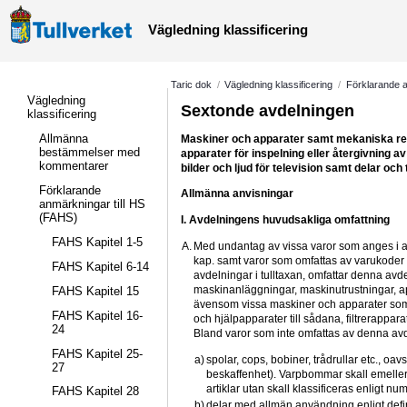
Vägledning klassificering
Taric dok
/
Vägledning klassificering
/
Förklarande a
Vägledning
Sextonde avdelningen 
klassificering
Allmänna
Maskiner och apparater samt mekaniska redsk
bestämmelser med
apparater för inspelning eller återgivning av 
kommentarer
bilder och ljud för television samt delar och 
Förklarande
Allmänna anvisningar
anmärkningar till HS
(FAHS)
I. Avdelningens huvudsakliga omfattning
FAHS Kapitel 1-5
A.
Med undantag av vissa varor som anges i anm
kap. samt varor som omfattas av varukoder 
FAHS Kapitel 6-14
avdelningar i tulltaxan, omfattar denna avde
maskinanläggningar, maskinutrustningar, app
FAHS Kapitel 15
ävensom vissa maskiner och apparater som v
FAHS Kapitel 16-
och hjälpapparater till sådana, filtrerappar
24
Bland varor som inte omfattas av denna av
FAHS Kapitel 25-
a)
spolar, cops, bobiner, trådrullar etc., oavs
27
beskaffenhet). Varpbommar skall emellerti
artiklar utan skall klassificeras enligt n
FAHS Kapitel 28
b)
delar med allmän användning enligt definit