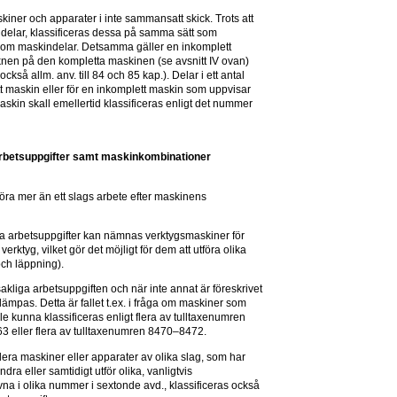
ner och apparater i inte sammansatt skick. Trots att 
 delar, klassificeras dessa på samma sätt som 
om maskindelar. Detsamma gäller en inkomplett 
en på den kompletta maskinen (se avsnitt IV ovan) 
kså allm. anv. till 84 och 85 kap.). Delar i ett antal 
 maskin eller för en inkomplett maskin som uppvisar 
kin skall emellertid klassificeras enligt det nummer 
a arbetsuppgifter samt maskinkombinationer
öra mer än ett slags arbete efter maskinens 
 arbetsuppgifter kan nämnas verktygsmaskiner för 
ktyg, vilket gör det möjligt för dem att utföra olika 
och läppning).
sakliga arbetsuppgiften och när inte annat är föreskrivet 
lämpas. Detta är fallet t.ex. i fråga om maskiner som 
le kunna klassificeras enligt flera av tulltaxenumren 
3 eller flera av tulltaxenumren 8470–8472.
era maskiner eller apparater av olika slag, som har 
a eller samtidigt utför olika, vanligtvis 
na i olika nummer i sextonde avd., klassificeras också 