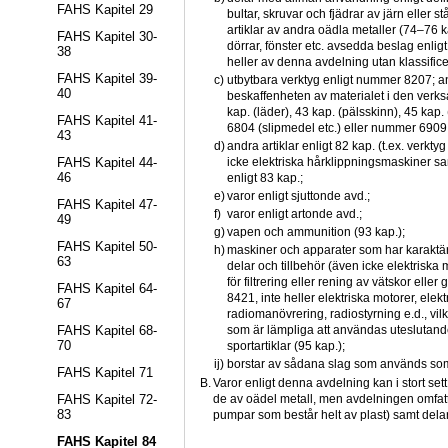
FAHS Kapitel 29
bultar, skruvar och fjädrar av järn eller 
artiklar av andra oädla metaller (74–76 
FAHS Kapitel 30-
dörrar, fönster etc. avsedda beslag enlig
38
heller av denna avdelning utan klassifice
FAHS Kapitel 39-
c)
utbytbara verktyg enligt nummer 8207; and
40
beskaffenheten av materialet i den verks
kap. (läder), 43 kap. (pälsskinn), 45 kap. 
FAHS Kapitel 41-
6804 (slipmedel etc.) eller nummer 6909 (
43
d)
andra artiklar enligt 82 kap. (t.ex. verkty
icke elektriska hårklippningsmaskiner sa
FAHS Kapitel 44-
46
enligt 83 kap.;
e)
varor enligt sjuttonde avd.;
FAHS Kapitel 47-
f)
varor enligt artonde avd.;
49
g)
vapen och ammunition (93 kap.);
FAHS Kapitel 50-
h)
maskiner och apparater som har karaktär a
63
delar och tillbehör (även icke elektrisk
för filtrering eller rening av vätskor elle
FAHS Kapitel 64-
8421, inte heller elektriska motorer, elek
67
radiomanövrering, radiostyrning e.d., vil
FAHS Kapitel 68-
som är lämpliga att användas uteslutande e
70
sportartiklar (95 kap.);
ij)
borstar av sådana slag som används som
FAHS Kapitel 71
B.
Varor enligt denna avdelning kan i stort sett 
de av oädel metall, men avdelningen omfatta
FAHS Kapitel 72-
83
pumpar som består helt av plast) samt delar a
FAHS Kapitel 84