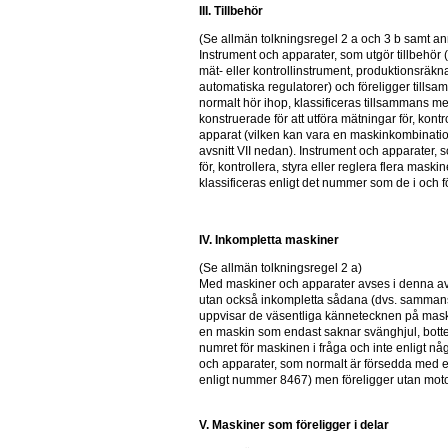
III. Tillbehör
(Se allmän tolkningsregel 2 a och 3 b samt anm
Instrument och apparater, som utgör tillbehör 
mät- eller kontrollinstrument, produktionsräk
automatiska regulatorer) och föreligger tills
normalt hör ihop, klassificeras tillsammans m
konstruerade för att utföra mätningar för, kontro
apparat (vilken kan vara en maskinkombination,
avsnitt VII nedan). Instrument och apparater, s
för, kontrollera, styra eller reglera flera maski
klassificeras enligt det nummer som de i och fö
IV. Inkompletta maskiner
(Se allmän tolkningsregel 2 a)
Med maskiner och apparater avses i denna avd
utan också inkompletta sådana (dvs. sammansä
uppvisar de väsentliga kännetecknen på maskin
en maskin som endast saknar svänghjul, bottenp
numret för maskinen i fråga och inte enligt nå
och apparater, som normalt är försedda med el
enligt nummer 8467) men föreligger utan mo
V. Maskiner som föreligger i delar