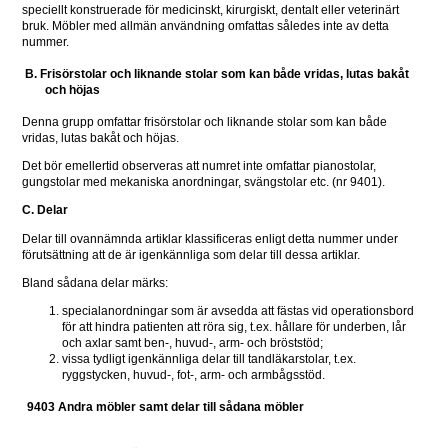
speciellt konstruerade för medicinskt, kirurgiskt, dentalt eller veterinärt 
bruk. Möbler med allmän användning omfattas således inte av detta 
nummer.
B. Frisörstolar och liknande stolar som kan både vridas, lutas bakåt 
och höjas
Denna grupp omfattar frisörstolar och liknande stolar som kan både 
vridas, lutas bakåt och höjas.
Det bör emellertid observeras att numret inte omfattar pianostolar, 
gungstolar med mekaniska anordningar, svängstolar etc. (nr 9401).
C. Delar
Delar till ovannämnda artiklar klassificeras enligt detta nummer under 
förutsättning att de är igenkännliga som delar till dessa artiklar.
Bland sådana delar märks:
specialanordningar som är avsedda att fästas vid operationsbord 
för att hindra patienten att röra sig, t.ex. hållare för underben, lår 
och axlar samt ben-, huvud-, arm- och bröststöd;
vissa tydligt igenkännliga delar till tandläkarstolar, t.ex. 
ryggstycken, huvud-, fot-, arm- och armbågsstöd.
9403 Andra möbler samt delar till sådana möbler