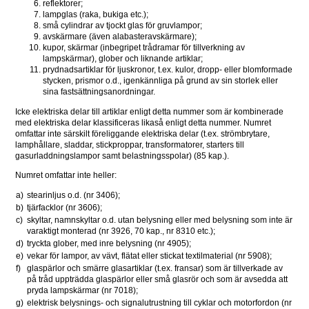
reflektorer;
lampglas (raka, bukiga etc.);
små cylindrar av tjockt glas för gruvlampor;
avskärmare (även alabasteravskärmare);
kupor, skärmar (inbegripet trådramar för tillverkning av 
lampskärmar), glober och liknande artiklar;
prydnadsartiklar för ljuskronor, t.ex. kulor, dropp- eller blomformade 
stycken, prismor o.d., igenkännliga på grund av sin storlek eller 
sina fastsättningsanordningar. 
Icke elektriska delar till artiklar enligt detta nummer som är kombinerade 
med elektriska delar klassificeras likaså enligt detta nummer. Numret 
omfattar inte särskilt föreliggande elektriska delar (t.ex. strömbrytare, 
lamphållare, sladdar, stickproppar, transformatorer, starters till 
gasurladdningslampor samt belastningsspolar) (85 kap.).
Numret omfattar inte heller:
a)
stearinljus o.d. (nr 3406);
b)
tjärfacklor (nr 3606);
c)
skyltar, namnskyltar o.d. utan belysning eller med belysning som inte är 
varaktigt monterad (nr 3926, 70 kap., nr 8310 etc.);
d)
tryckta glober, med inre belysning (nr 4905);
e)
vekar för lampor, av vävt, flätat eller stickat textilmaterial (nr 5908);
f)
glaspärlor och smärre glasartiklar (t.ex. fransar) som är tillverkade av 
på tråd uppträdda glaspärlor eller små glasrör och som är avsedda att 
pryda lampskärmar (nr 7018);
g)
elektrisk belysnings- och signalutrustning till cyklar och motorfordon (nr 