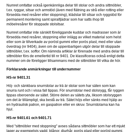
Numret omfattar också igenkännliga delar till stolar och andra sittmöbler, 
t.ex. ryggar, sitsar och armstöd (även med flätning av strå eller rotting eller 
försedda med resårer eller stoppning), klädslar till sitsar och ryggstöd för 
permanent montering samt spiralfjädrar som har satts ihop till 
möbelresårer för stoppade stolsitsar.
Numret omfattar inte särskilt föreliggande kuddar och madrasser som är 
försedda med resårer, stoppning eller inlägg av vilket material som helst 
eller som är tillverkade av poröst gummi eller porös plast, med eller utan 
överdrag (nr 9404), även om de uppenbarligen utgör delar till stoppade 
sittmöbler, t.ex. soffor. Om nämnda artiklar är förenade med andra delar till 
sittmöbler förs de emellertid till nr 9401. De klassificeras också enligt detta 
nummer om de föreligger tillsammans med de sittmöbler till vilka de hör.
Förklarande anmärkningar till undernummer
HS-nr 9401.31
Höj- och sänkbara snurrstolar av trä är stolar som har säten som kan 
snurra runt och i vissa fall tippas. För snurrstolar med stolsrygg, får ryggen 
tippas oberoende av sätet. Större delen av sätets yta, liksom stolsryggen 
om det är tillämpligt, ska bestå av trä. Sätet höjs eller sänks med hjälp av 
en hydraulisk patron, en gaspatron eller en skruv. Snurrstolarna kan ha 
hjul.
HS-nr 9401.61 och 9401.71
Med "sittmöbler med stoppning" avses sådana sittmöbler som har ett mjukt 
lager av exempelvis vadd, blånor, djurhår, porös plast eller poröst gummi, 