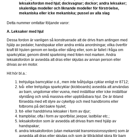
leksaksfordon med hjul; dockvagnar; dockor; andra leksaker; 
skalenliga modeller och liknande modeller för förströelse, 
mekaniska eller icke mekaniska; pussel av alla slag
Detta nummer omfattar följande varor:
A. Leksaker med hjul
Dessa fordon är vanligen så konstruerade att de drivs fram antingen med 
hjälp av pedaler, handspakar eller andra enkla anordningar, vilka överför 
kraft till hjulen genom en kedja eller stång eller, som är fallet i fråga om 
sparkcyklar, genom direkt sparkning med foten mot marken. Andra 
leksaksfordon är avsedda att dras eller skjutas av annan person eller 
drivas av en motor.
Hit hör bl.a.:
trehjuliga barncyklar o.d., men inte tvåhjuliga cyklar enligt nr 8712;
två- eller trehjuliga sparkcyklar (kickboards) avsedda att användas 
av barn, ungdomar eller vuxna, med inställbar eller icke inställbar 
styrstång och små massiva eller uppblåsbara hjul. De är ibland 
försedda med ett styre av cykeltyp och med handbroms eller 
fotbroms på det bakre hjulet;
fot- eller handdrivna leksaker i form av djur;
trampbilar, ofta i form av sportbilar, jeepar, lastbilar etc.;
leksaksfordon som är avsedda att drivas fram med hjälp av 
handspakar;
andra leksaksfordon (utan mekaniskt transmissionssystem) som är 
avsedda att dras eller skjutas och som är tillräckligt stora för barn 