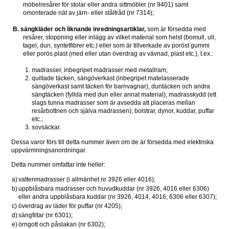
möbelresårer för stolar eller andra sittmöbler (nr 9401) samt 
omonterade nät av järn- eller ståltråd (nr 7314);
B. sängkläder och liknande inredningsartiklar,
 som är försedda med 
resårer, stoppning eller inlägg av vilket material som helst (bomull, ull, 
tagel, dun, syntetfibrer etc.) eller som är tillverkade av poröst gummi 
eller porös plast (med eller utan överdrag av vävnad, plast etc.), t.ex.:
madrasser, inbegripet madrasser med metallram;
quiltade täcken, sängöverkast (inbegripet matelasserade 
sängöverkast samt täcken för barnvagnar), duntäcken och andra 
sängtäcken (fyllda med dun eller annat material); madrasskydd (ett 
slags tunna madrasser som är avsedda att placeras mellan 
resårbottnen och själva madrassen); bolstrar, dynor, kuddar, puffar 
etc.;
sovsäckar. 
Dessa varor förs till detta nummer även om de är försedda med elektriska 
uppvärmningsanordningar.
Detta nummer omfattar inte heller:
a)
vattenmadrasser (i allmänhet nr 3926 eller 4016);
b)
uppblåsbara madrasser och huvudkuddar (nr 3926, 4016 eller 6306) 
eller andra uppblåsbara kuddar (nr 3926, 4014, 4016, 6306 eller 6307);
c)
överdrag av läder för puffar (nr 4205);
d)
sängfiltar (nr 6301);
e)
örngott och påslakan (nr 6302);