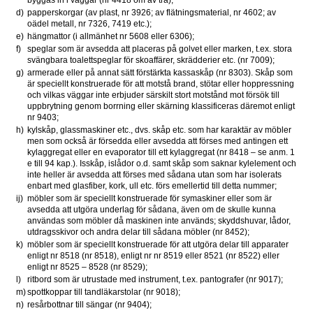
d)
papperskorgar (av plast, nr 3926; av flätningsmaterial, nr 4602; av 
oädel metall, nr 7326, 7419 etc.);
e)
hängmattor (i allmänhet nr 5608 eller 6306);
f)
speglar som är avsedda att placeras på golvet eller marken, t.ex. stora 
svängbara toalettspeglar för skoaffärer, skrädderier etc. (nr 7009);
g)
armerade eller på annat sätt förstärkta kassaskåp (nr 8303). Skåp som 
är speciellt konstruerade för att motstå brand, stötar eller hoppressning 
och vilkas väggar inte erbjuder särskilt stort motstånd mot försök till 
uppbrytning genom borrning eller skärning klassificeras däremot enligt 
nr 9403;
h)
kylskåp, glassmaskiner etc., dvs. skåp etc. som har karaktär av möbler 
men som också är försedda eller avsedda att förses med antingen ett 
kylaggregat eller en evaporator till ett kylaggregat (nr 8418 – se anm. 1 
e till 94 kap.). Isskåp, islådor o.d. samt skåp som saknar kylelement och 
inte heller är avsedda att förses med sådana utan som har isolerats 
enbart med glasfiber, kork, ull etc. förs emellertid till detta nummer;
ij)
möbler som är speciellt konstruerade för symaskiner eller som är 
avsedda att utgöra underlag för sådana, även om de skulle kunna 
användas som möbler då maskinen inte används; skyddshuvar, lådor, 
utdragsskivor och andra delar till sådana möbler (nr 8452);
k)
möbler som är speciellt konstruerade för att utgöra delar till apparater 
enligt nr 8518 (nr 8518), enligt nr nr 8519 eller 8521 (nr 8522) eller 
enligt nr 8525 – 8528 (nr 8529);
l)
ritbord som är utrustade med instrument, t.ex. pantografer (nr 9017);
m)
spottkoppar till tandläkarstolar (nr 9018);
n)
resårbottnar till sängar (nr 9404);