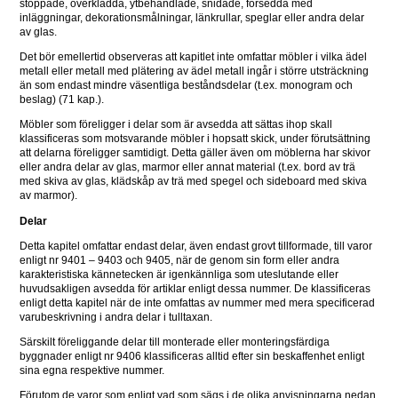
stoppade, överklädda, ytbehandlade, snidade, försedda med 
inläggningar, dekorationsmålningar, länkrullar, speglar eller andra delar 
av glas.
Det bör emellertid observeras att kapitlet inte omfattar möbler i vilka ädel 
metall eller metall med plätering av ädel metall ingår i större utsträckning 
än som endast mindre väsentliga beståndsdelar (t.ex. monogram och 
beslag) (71 kap.).
Möbler som föreligger i delar som är avsedda att sättas ihop skall 
klassificeras som motsvarande möbler i hopsatt skick, under förutsättning 
att delarna föreligger samtidigt. Detta gäller även om möblerna har skivor 
eller andra delar av glas, marmor eller annat material (t.ex. bord av trä 
med skiva av glas, klädskåp av trä med spegel och sideboard med skiva 
av marmor).
Delar
Detta kapitel omfattar endast delar, även endast grovt tillformade, till varor 
enligt nr 9401 – 9403 och 9405, när de genom sin form eller andra 
karakteristiska kännetecken är igenkännliga som uteslutande eller 
huvudsakligen avsedda för artiklar enligt dessa nummer. De klassificeras 
enligt detta kapitel när de inte omfattas av nummer med mera specificerad 
varubeskrivning i andra delar i tulltaxan.
Särskilt föreliggande delar till monterade eller monteringsfärdiga 
byggnader enligt nr 9406 klassificeras alltid efter sin beskaffenhet enligt 
sina egna respektive nummer.
Förutom de varor som enligt vad som sägs i de olika anvisningarna nedan 