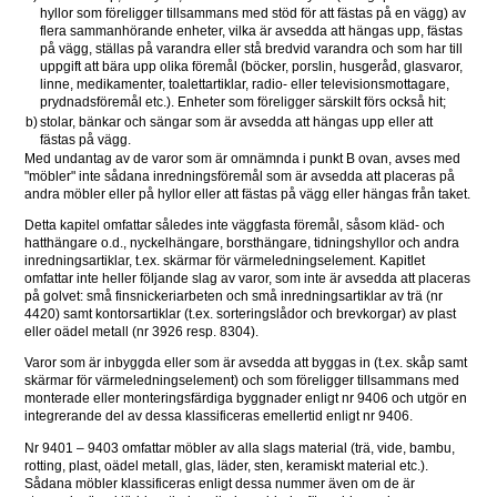
hyllor som föreligger tillsammans med stöd för att fästas på en vägg) av 
flera sammanhörande enheter, vilka är avsedda att hängas upp, fästas 
på vägg, ställas på varandra eller stå bredvid varandra och som har till 
uppgift att bära upp olika föremål (böcker, porslin, husgeråd, glasvaror, 
linne, medikamenter, toalettartiklar, radio- eller televisionsmottagare, 
prydnadsföremål etc.). Enheter som föreligger särskilt förs också hit;
b)
stolar, bänkar och sängar som är avsedda att hängas upp eller att 
fästas på vägg.
Med undantag av de varor som är omnämnda i punkt B ovan, avses med 
"möbler" inte sådana inredningsföremål som är avsedda att placeras på 
andra möbler eller på hyllor eller att fästas på vägg eller hängas från taket.
Detta kapitel omfattar således inte väggfasta föremål, såsom kläd- och 
hatthängare o.d., nyckelhängare, borsthängare, tidningshyllor och andra 
inredningsartiklar, t.ex. skärmar för värmeledningselement. Kapitlet 
omfattar inte heller följande slag av varor, som inte är avsedda att placeras 
på golvet: små finsnickeriarbeten och små inredningsartiklar av trä (nr 
4420) samt kontorsartiklar (t.ex. sorteringslådor och brevkorgar) av plast 
eller oädel metall (nr 3926 resp. 8304).
Varor som är inbyggda eller som är avsedda att byggas in (t.ex. skåp samt 
skärmar för värmeledningselement) och som föreligger tillsammans med 
monterade eller monteringsfärdiga byggnader enligt nr 9406 och utgör en 
integrerande del av dessa klassificeras emellertid enligt nr 9406.
Nr 9401 – 9403 omfattar möbler av alla slags material (trä, vide, bambu, 
rotting, plast, oädel metall, glas, läder, sten, keramiskt material etc.). 
Sådana möbler klassificeras enligt dessa nummer även om de är 