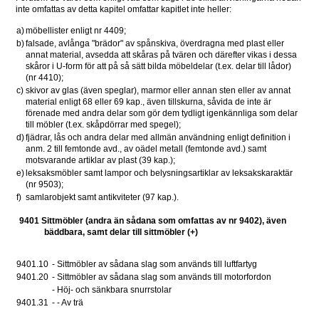
inte omfattas av detta kapitel omfattar kapitlet inte heller:
a)
möbellister enligt nr 4409;
b)
falsade, avlånga "brädor" av spånskiva, överdragna med plast eller 
annat material, avsedda att skåras på tvären och därefter vikas i dessa 
skåror i U-form för att på så sätt bilda möbeldelar (t.ex. delar till lådor) 
(nr 4410);
c)
skivor av glas (även speglar), marmor eller annan sten eller av annat 
material enligt 68 eller 69 kap., även tillskurna, såvida de inte är 
förenade med andra delar som gör dem tydligt igenkännliga som delar 
till möbler (t.ex. skåpdörrar med spegel);
d)
fjädrar, lås och andra delar med allmän användning enligt definition i 
anm. 2 till femtonde avd., av oädel metall (femtonde avd.) samt 
motsvarande artiklar av plast (39 kap.);
e)
leksaksmöbler samt lampor och belysningsartiklar av leksakskaraktär 
(nr 9503);
f)
samlarobjekt samt antikviteter (97 kap.).
9401 Sittmöbler (andra än sådana som omfattas av nr 9402), även 
bäddbara, samt delar till sittmöbler (+)
9401.10 
- Sittmöbler av sådana slag som används till luftfartyg 
9401.20 
- Sittmöbler av sådana slag som används till motorfordon 
- Höj- och sänkbara snurrstolar 
9401.31
- - Av trä