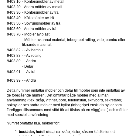
9403.10 
- Kontorsmöbler av metall 
9403.20 
- Andra möbler av metall 
9403.30 
- Kontorsmöbler av trä 
9403.40
- Köksmöbler av trä 
9403.50 
- Sovrumsmöbler av trä 
9403.60 
- Andra möbler av trä 
9403.70 
- Möbler av plast 
- Möbler av annat material, inbegripet rotting, vide, bambu eller 
liknande material: 
9403.82 
- - Av bambu
9403.83
- - Av rotting
9403.89 
- - Andra 
- Delar 
9403.91
- - Av trä
9403.99
- - Andra
Detta nummer omfattar möbler och delar till möbler som inte omfattas av 
de föregående numren. Det omfattar både möbler med allmän 
användning (t.ex. skåp, vitriner, bord, telefonställ, skrivbord, sekretärer, 
bokhyllor och andra möbler med hyllor (inbegripet enskilda hyllor som 
föreligger tillsammans med stöd för att fästas på en vägg) etc.) och möbler 
med speciell användning.
Numret omfattar bl.a. möbler för:
bostäder, hotell etc.,
 t.ex. skåp; kistor, såsom klädkistor och 