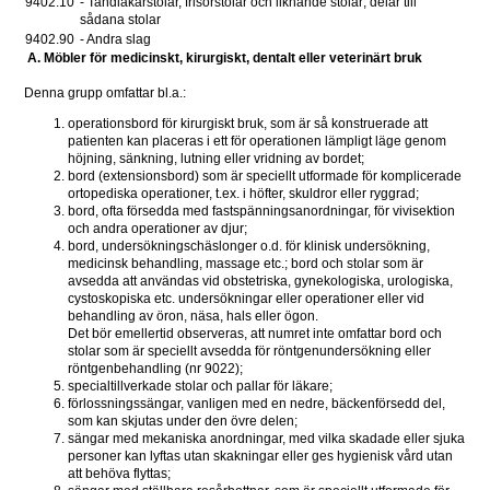
9402.10 
- Tandläkarstolar, frisörstolar och liknande stolar; delar till 
sådana stolar 
9402.90 
- Andra slag 
A. Möbler för medicinskt, kirurgiskt, dentalt eller veterinärt bruk
Denna grupp omfattar bl.a.:
operationsbord för kirurgiskt bruk, som är så konstruerade att 
patienten kan placeras i ett för operationen lämpligt läge genom 
höjning, sänkning, lutning eller vridning av bordet;
bord (extensionsbord) som är speciellt utformade för komplicerade 
ortopediska operationer, t.ex. i höfter, skuldror eller ryggrad;
bord, ofta försedda med fastspänningsanordningar, för vivisektion 
och andra operationer av djur;
bord, undersökningschäslonger o.d. för klinisk undersökning, 
medicinsk behandling, massage etc.; bord och stolar som är 
avsedda att användas vid obstetriska, gynekologiska, urologiska, 
cystoskopiska etc. undersökningar eller operationer eller vid 
behandling av öron, näsa, hals eller ögon. 
Det bör emellertid observeras, att numret inte omfattar bord och 
stolar som är speciellt avsedda för röntgenundersökning eller 
röntgenbehandling (nr 9022);
specialtillverkade stolar och pallar för läkare;
förlossningssängar, vanligen med en nedre, bäckenförsedd del, 
som kan skjutas under den övre delen;
sängar med mekaniska anordningar, med vilka skadade eller sjuka 
personer kan lyftas utan skakningar eller ges hygienisk vård utan 
att behöva flyttas;