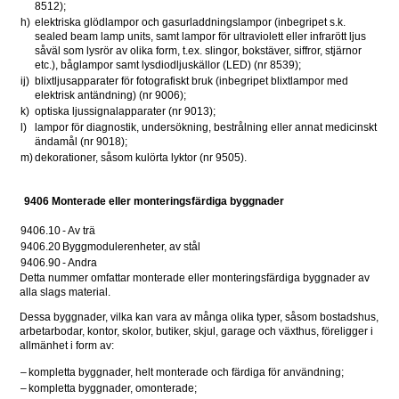
8512);
h)
elektriska glödlampor och gasurladdningslampor (inbegripet s.k. 
sealed beam lamp units, samt lampor för ultraviolett eller infrarött ljus 
såväl som lysrör av olika form, t.ex. slingor, bokstäver, siffror, stjärnor 
etc.), båglampor samt lysdiodljuskällor (LED) (nr 8539);
ij)
blixtljusapparater för fotografiskt bruk (inbegripet blixtlampor med 
elektrisk antändning) (nr 9006);
k)
optiska ljussignalapparater (nr 9013);
l)
lampor för diagnostik, undersökning, bestrålning eller annat medicinskt 
ändamål (nr 9018);
m)
dekorationer, såsom kulörta lyktor (nr 9505).
9406 Monterade eller monteringsfärdiga byggnader
9406.10
- Av trä
9406.20
Byggmodulerenheter, av stål
9406.90
- Andra
Detta nummer omfattar monterade eller monteringsfärdiga byggnader av 
alla slags material.
Dessa byggnader, vilka kan vara av många olika typer, såsom bostadshus, 
arbetarbodar, kontor, skolor, butiker, skjul, garage och växthus, föreligger i 
allmänhet i form av:
–
kompletta byggnader, helt monterade och färdiga för användning;
–
kompletta byggnader, omonterade;