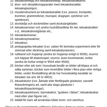
leksaksverktyg och leksaksredskap; leksaksskottkärror;
kino- och skioptikonapparater med leksakskaraktär; 
leksaksglasögon;
musikinstrument av leksakskaraktär (t.ex. pianon, trumpeter, 
trummor, grammofoner, munspel, dragspel, xylofoner och 
speldosor);
dockskåp och dockmöbler samt docksängkläder;
leksaksserviser och andra hushållsartiklar för lek, leksaksbutiker 
o.d., leksaksbondgårdar etc.;
leksakskulramar;
leksakssymaskiner;
leksaksur;
pedagogiska leksaker (t.ex. satser för kemiska experiment eller för 
sömnad eller stickning samt leksakstryckerier);
rullband och hopprep (andra än hopprep enligt nr 9506); snurror 
och käppar till diabolospel; snurror, även brummande; bollar 
(andra än bollar enligt nr 9504 eller 9506);
böcker eller ark som i huvudsak består av bilder att klippa ut och 
sätta samman; böcker som innehåller bilder i flera plan eller rörliga 
bilder, under förutsättning att de har huvudsaklig karaktär av 
leksaker (se anv. till nr 4903);
leksakskulor (t.ex. ådrade eller flerfärgade glaskulor, oavsett 
förpackningens art, samt alla slags glaskulor i 
leksaksförpackningar);
leksakssparbössor; barnskallror, "gubben i lådan"; leksaksteatrar 
med eller utan figurer etc.;
lektält för barn att användas både inom- och utomhus.
Vissa av de ovannämnda artiklarna (leksaker i form av vapen, verktyg, 