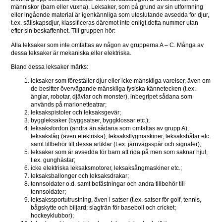
människor (barn eller vuxna). Leksaker, som på grund av sin utformning 
eller ingående material är igenkännliga som uteslutande avsedda för djur, 
t.ex. sällskapsdjur, klassificeras däremot inte enligt detta nummer utan 
efter sin beskaffenhet. Till gruppen hör:
Alla leksaker som inte omfattas av någon av grupperna A – C. Många av 
dessa leksaker är mekaniska eller elektriska. 
Bland dessa leksaker märks:
leksaker som föreställer djur eller icke mänskliga varelser, även om 
de besitter övervägande mänskliga fysiska kännetecken (t.ex. 
änglar, robotar, djävlar och monster), inbegripet sådana som 
används på marionetteatrar;
leksakspistoler och leksaksgevär;
byggleksaker (byggsatser, byggklossar etc.);
leksaksfordon (andra än sådana som omfattas av grupp A), 
leksakståg (även elektriska), leksaksflygmaskiner, leksaksbåtar etc. 
samt tillbehör till dessa artiklar (t.ex. järnvägsspår och signaler);
leksaker som är avsedda för barn att rida på men som saknar hjul, 
t.ex. gunghästar;
icke elektriska leksaksmotorer, leksaksångmaskiner etc.;
leksaksballonger och leksaksdrakar;
tennsoldater o.d. samt befästningar och andra tillbehör till 
tennsoldater;
leksakssportutrustning, även i satser (t.ex. satser för golf, tennis, 
bågskytte och biljard; slagträn för baseboll och cricket; 
hockeyklubbor);