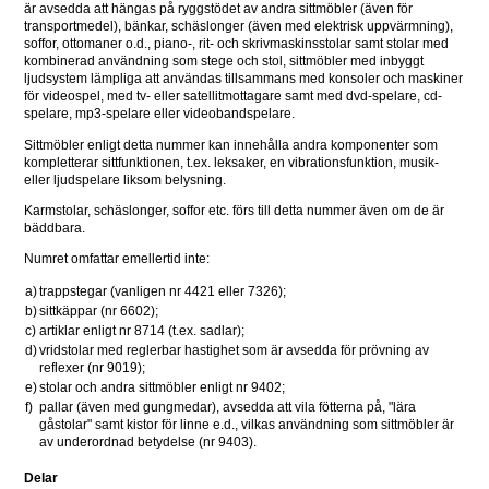
är avsedda att hängas på ryggstödet av andra sittmöbler (även för 
transportmedel), bänkar, schäslonger (även med elektrisk uppvärmning), 
soffor, ottomaner o.d., piano-, rit- och skrivmaskinsstolar samt stolar med 
kombinerad användning som stege och stol, sittmöbler med inbyggt 
ljudsystem lämpliga att användas tillsammans med konsoler och maskiner 
för videospel, med tv- eller satellitmottagare samt med dvd-spelare, cd-
spelare, mp3-spelare eller videobandspelare.
Sittmöbler enligt detta nummer kan innehålla andra komponenter som 
kompletterar sittfunktionen, t.ex. leksaker, en vibrationsfunktion, musik- 
eller ljudspelare liksom belysning.
Karmstolar, schäslonger, soffor etc. förs till detta nummer även om de är 
bäddbara.
Numret omfattar emellertid inte:
a)
trappstegar (vanligen nr 4421 eller 7326);
b)
sittkäppar (nr 6602);
c)
artiklar enligt nr 8714 (t.ex. sadlar);
d)
vridstolar med reglerbar hastighet som är avsedda för prövning av 
reflexer (nr 9019);
e)
stolar och andra sittmöbler enligt nr 9402;
f)
pallar (även med gungmedar), avsedda att vila fötterna på, "lära 
gåstolar" samt kistor för linne e.d., vilkas användning som sittmöbler är 
av underordnad betydelse (nr 9403).
Delar