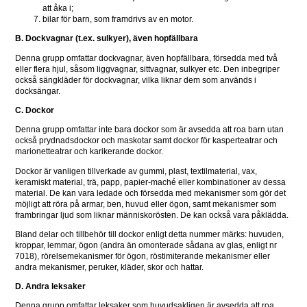
att åka i;
bilar för barn, som framdrivs av en motor.
B. Dockvagnar (t.ex. sulkyer), även hopfällbara
Denna grupp omfattar dockvagnar, även hopfällbara, försedda med två 
eller flera hjul, såsom liggvagnar, sittvagnar, sulkyer etc. Den inbegriper 
också sängkläder för dockvagnar, vilka liknar dem som används i 
docksängar.
C. Dockor
Denna grupp omfattar inte bara dockor som är avsedda att roa barn utan 
också prydnadsdockor och maskotar samt dockor för kasperteatrar och 
marionetteatrar och karikerande dockor.
Dockor är vanligen tillverkade av gummi, plast, textilmaterial, vax, 
keramiskt material, trä, papp, papier-maché eller kombinationer av dessa 
material. De kan vara ledade och försedda med mekanismer som gör det 
möjligt att röra på armar, ben, huvud eller ögon, samt mekanismer som 
frambringar ljud som liknar människorösten. De kan också vara påklädda.
Bland delar och tillbehör till dockor enligt detta nummer märks: huvuden, 
kroppar, lemmar, ögon (andra än omonterade sådana av glas, enligt nr 
7018), rörelsemekanismer för ögon, röstimiterande mekanismer eller 
andra mekanismer, peruker, kläder, skor och hattar.
D. Andra leksaker
Denna grupp omfattar leksaker som huvudsakligen är avsedda att roa 