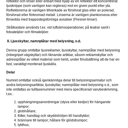
reflektor och linser eller enbart med hjälp av en reflektor ett koncentrerat 
ljusknippe (som vanligen kan regleras) mot en given punkt eller yta. 
Reflektorerna är vanligen tillverkade av försilvrat glas eller av polerad, 
försilvrad eller förkromad metall. Linserna är vanligen plankonvexa eller 
försedda med trappsstegsformiga avsatser (Fresnel-linser).
Strålkastare används t.ex. vid luftvärnsoperationer, på teatrar samt i 
fotoateljéer och filmateljéer.
II. Ljusskyltar, namnplåtar med belysning, o.d.
Denna grupp omfattar ljusreklamer, ljusskyltar, namnplåtar med belysning 
(inbegripet vägskyltar) och liknande artiklar, såsom reklamskyltar och 
adressplåtar av vilket material som helst, under förutsättning att de har en 
fast, varaktigt monterad ljuskälla.
Delar
Numret omfattar också igenkännliga delar till belysningsarmatur och 
andra belysningsartiklar, ljusskyltar, namnplåtar med belysning o.d., som 
inte omfattas av tulltaxenummer med mera specificerad varubeskrivning, 
t.ex.:
upphängningsanordningar (styva eller kedjor) för hängande 
lampor;
globhållare;
fötter, handtag och skyddshöljen till handlyktor;
brännare till lampor; hållare för glödstrumpor;
lykthus;