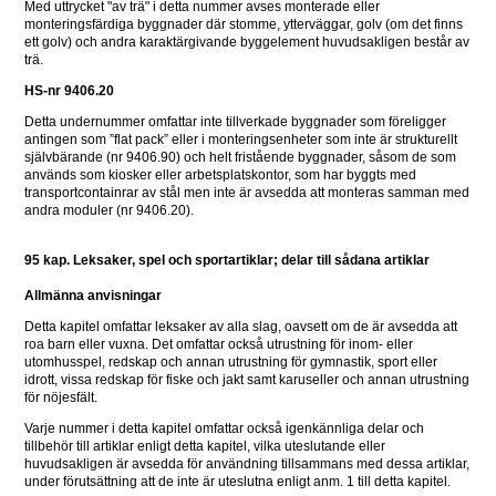
Med uttrycket "av trä" i detta nummer avses monterade eller 
monteringsfärdiga byggnader där stomme, ytterväggar, golv (om det finns 
ett golv) och andra karaktärgivande byggelement huvudsakligen består av 
trä.
HS-nr 9406.20
Detta undernummer omfattar inte tillverkade byggnader som föreligger 
antingen som ”flat pack” eller i monteringsenheter som inte är strukturellt 
självbärande (nr 9406.90) och helt fristående byggnader, såsom de som 
används som kiosker eller arbetsplatskontor, som har byggts med 
transportcontainrar av stål men inte är avsedda att monteras samman med 
andra moduler (nr 9406.20).
95 kap. Leksaker, spel och sportartiklar; delar till sådana artiklar
Allmänna anvisningar
Detta kapitel omfattar leksaker av alla slag, oavsett om de är avsedda att 
roa barn eller vuxna. Det omfattar också utrustning för inom- eller 
utomhusspel, redskap och annan utrustning för gymnastik, sport eller 
idrott, vissa redskap för fiske och jakt samt karuseller och annan utrustning 
för nöjesfält.
Varje nummer i detta kapitel omfattar också igenkännliga delar och 
tillbehör till artiklar enligt detta kapitel, vilka uteslutande eller 
huvudsakligen är avsedda för användning tillsammans med dessa artiklar, 
under förutsättning att de inte är uteslutna enligt anm. 1 till detta kapitel.