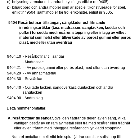
o)
belysningsarmatur och andra belysningsartiklar (nr 9405);
p)
biljardbord och andra möbler som är speciellt konstruerade för spel, 
enligt nr 9504, samt möbler för trollerikonster, enligt nr 9505.
9404 Resårbottnar till sängar; sängkläder och liknande 
inredningsartiklar (t.ex. madrasser, sängtäcken, kuddar och 
puffar) försedda med resårer, stoppning eller inlägg av vilket 
material som helst eller tillverkade av poröst gummi eller porös 
plast, med eller utan överdrag
9404.10 
- Resårbottnar till sängar 
- Madrasser: 
9404.21 
- - Av poröst gummi eller porös plast, med eller utan överdrag 
9404.29 
- - Av annat material 
9404.30 
- Sovsäckar 
9404.40
- Quiltade täcken, sängöverkast, duntäcken och andra 
sängtäcken
9404.90 
- Andra slag 
Detta nummer omfattar:
A. resårbottnar till sängar,
 dvs. den fjädrande delen av en säng, vilka 
vanligen består av en ram av metall eller trä med resårer eller trådnät 
eller av en träram med inbyggda resårer och tygklädd stoppning.
    Numret omfattar emellertid inte spiralfjädrar som har satts ihop till 