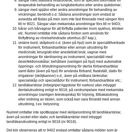
sängar med ställbara resårbottnar, som är speciellt utformade för 
terapeutisk behandling av lungtuberkulos eller andra sjukdomar;
sängar med spjälor eller andra anordningar för behandling av 
vrickningar, benbrott o.d. Sådana anordningar som endast är 
avsedda att fästas på men som inte fast förenade med sängen förs 
till nr 9021. Sängar utan mekaniska anordningar förs till nr 9403;
bårar och bårvagnar för att förflytta patienter inom sjukhus, kliniker 
etc. Numret omfattar inte sådana fordon som används för 
förflyttning av rörelsehindrade utomhus (87 kap.);
smärre bord, skåpbord o.d. (även på hjul) som är specialtillverkade 
för instrument, förbandsartiklar eller annan utrustning för 
medicinskt, kirurgiskt eller anestetiskt bruk; vagnar med 
anordningar för sterilisering av instrument; specialställ med 
desinfektionsskålar; behållare (vanligen på hjul) med automatisk 
öppnings- och tillslutningsanordning för sterila förbandsartiklar 
samt lådor (även på hjul) för använda förband; flaskställ, stativ för 
irrigatorer (sköljkannor) o.d., även på vridbara länkrullar; 
specialskåp och speciallådor för instrument, förbandsartiklar etc.;
tandläkarstolar (inbegripet liggstolar för narkos) utan inbyggd 
dentalutrustning enligt nr 9018, på centrumpelare med mekaniska 
anordningar (vanligen teleskopiska) för höjning, tillbakalutning 
eller vridning av stolen, som också kan vara försedd med annan 
utrustning, t.ex. belysning.
Numret omfattar inte spottkoppar med sköljanordning till tandläkarstolar, 
även på sockel eller stativ, och tandläkarstolar med inbyggd 
tandläkarutrustning enligt nr 9018 (nr 9018).
Det bör observeras att nr 9402 endast omfattar sådana möbler som är 