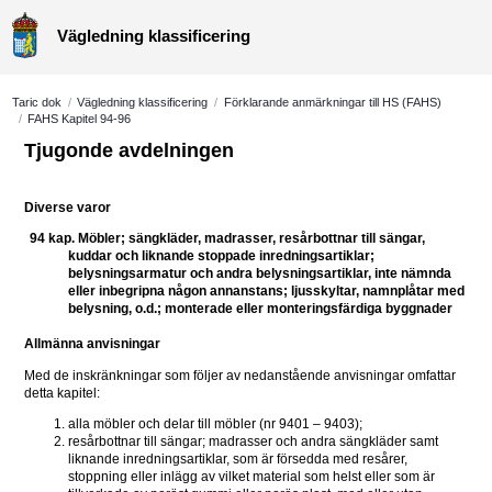
Vägledning klassificering
Taric dok
/
Vägledning klassificering
/
Förklarande anmärkningar till HS (FAHS)
/
FAHS Kapitel 94-96
Tjugonde avdelningen
Diverse varor
94 
kap. Möbler; sängkläder, madrasser, resårbottnar till sängar, 
kuddar och liknande stoppade inredningsartiklar; 
belysningsarmatur och andra belysningsartiklar, inte nämnda 
eller inbegripna någon annanstans; ljusskyltar, namnplåtar med 
belysning, o.d.; monterade eller monteringsfärdiga byggnader
Allmänna anvisningar
Med de inskränkningar som följer av nedanstående anvisningar omfattar 
detta kapitel:
alla möbler och delar till möbler (nr 9401 – 9403);
resårbottnar till sängar; madrasser och andra sängkläder samt 
liknande inredningsartiklar, som är försedda med resårer, 
stoppning eller inlägg av vilket material som helst eller som är 