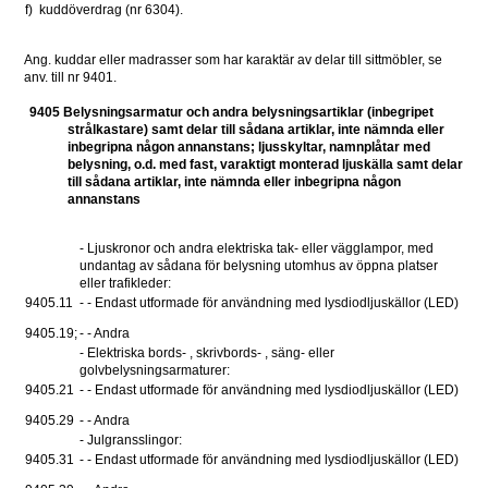
f)
kuddöverdrag (nr 6304).
Ang. kuddar eller madrasser som har karaktär av delar till sittmöbler, se 
anv. till nr 9401.
9405 Belysningsarmatur och andra belysningsartiklar (inbegripet 
strålkastare) samt delar till sådana artiklar, inte nämnda eller 
inbegripna någon annanstans; ljusskyltar, namnplåtar med 
belysning, o.d. med fast, varaktigt monterad ljuskälla samt delar 
till sådana artiklar, inte nämnda eller inbegripna någon 
annanstans
- Ljuskronor och andra elektriska tak- eller vägglampor, med 
undantag av sådana för belysning utomhus av öppna platser 
eller trafikleder: 
9405.11
- - Endast utformade för användning med lysdiodljuskällor (LED)
9405.19;
- - Andra
- Elektriska bords- , skrivbords- , säng- eller 
golvbelysningsarmaturer: 
9405.21
- - Endast utformade för användning med lysdiodljuskällor (LED)
9405.29
- - Andra
- Julgransslingor: 
9405.31
- - Endast utformade för användning med lysdiodljuskällor (LED)