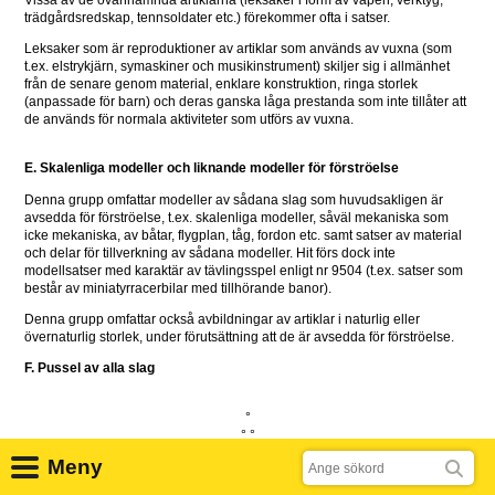
trädgårdsredskap, tennsoldater etc.) förekommer ofta i satser.
Leksaker som är reproduktioner av artiklar som används av vuxna (som 
t.ex. elstrykjärn, symaskiner och musikinstrument) skiljer sig i allmänhet 
från de senare genom material, enklare konstruktion, ringa storlek 
(anpassade för barn) och deras ganska låga prestanda som inte tillåter att 
de används för normala aktiviteter som utförs av vuxna. 
E. Skalenliga modeller och liknande modeller för förströelse
Denna grupp omfattar modeller av sådana slag som huvudsakligen är 
avsedda för förströelse, t.ex. skalenliga modeller, såväl mekaniska som 
icke mekaniska, av båtar, flygplan, tåg, fordon etc. samt satser av material 
och delar för tillverkning av sådana modeller. Hit förs dock inte 
modellsatser med karaktär av tävlingsspel enligt nr 9504 (t.ex. satser som 
består av miniatyrracerbilar med tillhörande banor).
Denna grupp omfattar också avbildningar av artiklar i naturlig eller 
övernaturlig storlek, under förutsättning att de är avsedda för förströelse.
F. Pussel av alla slag
°
° °
Sök
Meny
Satser som består av olika artiklar, vilka om de förelåg separat skulle föras 
till andra nummer i tulltaxan, klassificeras enligt detta nummer när de 