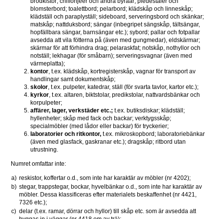
brödkistor; chiffonjéer och andra byråar; piedestaler och 
blomsterbord; toalettbord; pelarbord; klädskåp och linneskåp; 
klädställ och paraplyställ; sideboard, serveringsbord och skänkar; 
matskåp; nattduksbord; sängar (inbegripet sängskåp, tältsängar, 
hopfällbara sängar, barnsängar etc.); sybord; pallar och fotpallar 
avsedda att vila fötterna på (även med gungmedar), eldskärmar; 
skärmar för att förhindra drag; pelaraskfat; notskåp, nothyllor och 
notställ; lekhagar (för småbarn); serveringsvagnar (även med 
värmeplatta);
kontor
, t.ex. klädskåp, kortregisterskåp, vagnar för transport av 
handlingar samt dokumentskåp;
skolor
, t.ex. pulpeter, katedrar, ställ (för svarta tavlor, kartor etc.);
kyrkor
, t.ex. altaren, biktstolar, predikstolar, nattvardsbänkar och 
korpulpeter;
affärer, lager, verkstäder etc.;
 t.ex. butiksdiskar; klädställ; 
hyllenheter; skåp med fack och backar; verktygsskåp; 
specialmöbler (med lådor eller backar) för tryckerier;
laboratorier och ritkontor,
 t.ex. mikroskopbord; laboratoriebänkar 
(även med glasfack, gaskranar etc.); dragskåp; ritbord utan 
utrustning.
Numret omfattar inte:
a)
reskistor, koffertar o.d., som inte har karaktär av möbler (nr 4202);
b)
stegar, trappstegar, bockar, hyvelbänkar o.d., som inte har karaktär av 
möbler. Dessa klassificeras efter materialets beskaffenhet (nr 4421, 
7326 etc.);
c)
delar (t.ex. ramar, dörrar och hyllor) till skåp etc. som är avsedda att 
byggas in i väggar (nr 4418 om av trä);