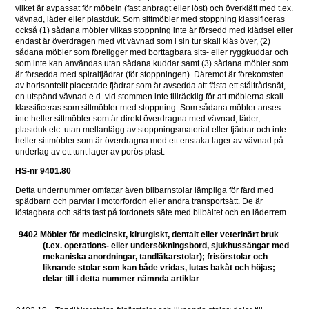
vilket är avpassat för möbeln (fast anbragt eller löst) och överklätt med t.ex. 
vävnad, läder eller plastduk. Som sittmöbler med stoppning klassificeras 
också (1) sådana möbler vilkas stoppning inte är försedd med klädsel eller 
endast är överdragen med vit vävnad som i sin tur skall kläs över, (2) 
sådana möbler som föreligger med borttagbara sits- eller ryggkuddar och 
som inte kan användas utan sådana kuddar samt (3) sådana möbler som 
är försedda med spiralfjädrar (för stoppningen). Däremot är förekomsten 
av horisontellt placerade fjädrar som är avsedda att fästa ett ståltrådsnät, 
en utspänd vävnad e.d. vid stommen inte tillräcklig för att möblerna skall 
klassificeras som sittmöbler med stoppning. Som sådana möbler anses 
inte heller sittmöbler som är direkt överdragna med vävnad, läder, 
plastduk etc. utan mellanlägg av stoppningsmaterial eller fjädrar och inte 
heller sittmöbler som är överdragna med ett enstaka lager av vävnad på 
underlag av ett tunt lager av porös plast.
HS-nr 9401.80
Detta undernummer omfattar även bilbarnstolar lämpliga för färd med 
spädbarn och parvlar i motorfordon eller andra transportsätt. De är 
löstagbara och sätts fast på fordonets säte med bilbältet och en läderrem.
9402 Möbler för medicinskt, kirurgiskt, dentalt eller veterinärt bruk 
(t.ex. operations- eller undersökningsbord, sjukhussängar med 
mekaniska anordningar, tandläkarstolar); frisörstolar och 
liknande stolar som kan både vridas, lutas bakåt och höjas; 
delar till i detta nummer nämnda artiklar