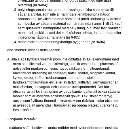
tillverkade av poröst gummi eller porös plast, med eller utan 
överdrag (nr 9404);
belysningsarmatur och andra belysningsartiklar samt delar till 
sådana artiklar, som inte är nämnda eller inbegripna någon 
annanstans, av vilket material som helst (med undantag av artiklar 
som består av sådana material som är nämnda i anm. 1 till 71 kap.) 
samt ljusskyltar, namnplåtar med belysning, o.d. med fast, varaktigt 
monterad ljuskälla samt delar till sådana artiklar, inte nämnda eller 
inbegripna någon annanstans (nr 9405);
monterade eller monteringsfärdiga byggnader (nr 9406).
Med "möbler" avses i detta kapitel:
A. alla slags flyttbara föremål (som inte omfattas av tulltaxenummer med 
mera specificerad varubeskrivning), som är avsedda att placeras på 
golvet eller marken och som, huvudsakligen för nyttoändamål, 
används för inredning av bostäder, hotell, teatrar, biografer, kontor, 
kyrkor, skolor, kaféer, restauranger, laboratorier, sjukhus, 
tandläkarmottagningar etc. eller av fartyg, luftfartyg, järnvägsvagnar, 
motorfordon, husvagnar och liknande transportmedel. Det bör 
observeras att för tillämpning av detta kapitel gäller att också sådana 
möbler som är avsedda att fästas vid golvet, t.ex. stolar för fartyg, 
anses som flyttbara föremål. Liknande varor (bänkar, stolar etc.) som 
är avsedda att användas i trädgårdar, på öppna platser, i parker etc. 
förs också hit; 
B. följande föremål: 
a)
sådana skåp, bokhyllor, andra möbler med hyllor (inbegripet enskilda 