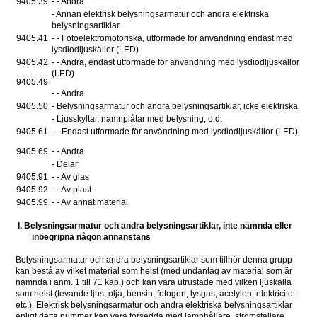
9405.39
- - Andra
- Annan elektrisk belysningsarmatur och andra elektriska 
belysningsartiklar 
9405.41
- - Fotoelektromotoriska, utformade för användning endast med 
lysdiodljuskällor (LED)
9405.42
- - Andra, endast utformade för användning med lysdiodljuskällor 
(LED)
9405.49
- - Andra
9405.50 
- Belysningsarmatur och andra belysningsartiklar, icke elektriska 
- Ljusskyltar, namnplåtar med belysning, o.d. 
9405.61
- - Endast utformade för användning med lysdiodljuskällor (LED)
9405.69
- - Andra
- Delar: 
9405.91 
- - Av glas 
9405.92 
- - Av plast 
9405.99 
- - Av annat material 
I. Belysningsarmatur och andra belysningsartiklar, inte nämnda eller 
inbegripna någon annanstans
Belysningsarmatur och andra belysningsartiklar som tillhör denna grupp 
kan bestå av vilket material som helst (med undantag av material som är 
nämnda i anm. 1 till 71 kap.) och kan vara utrustade med vilken ljuskälla 
som helst (levande ljus, olja, bensin, fotogen, lysgas, acetylen, elektricitet 
etc.). Elektrisk belysningsarmatur och andra elektriska belysningsartiklar 
enligt detta nummer kan vara försedda med lamphållare, strömställare, 