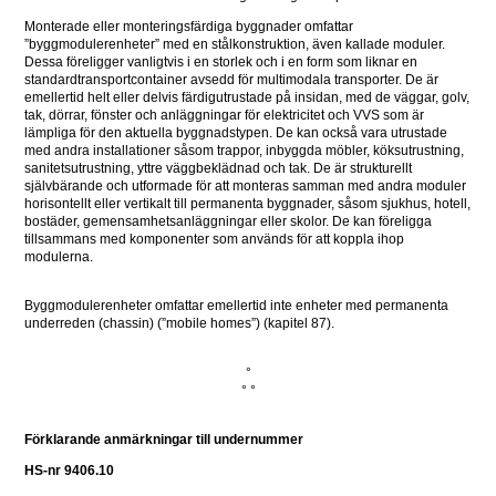
Monterade eller monteringsfärdiga byggnader omfattar 
”byggmodulerenheter” med en stålkonstruktion, även kallade moduler. 
Dessa föreligger vanligtvis i en storlek och i en form som liknar en 
standardtransportcontainer avsedd för multimodala transporter. De är 
emellertid helt eller delvis färdigutrustade på insidan, med de väggar, golv, 
tak, dörrar, fönster och anläggningar för elektricitet och VVS som är 
lämpliga för den aktuella byggnadstypen. De kan också vara utrustade 
med andra installationer såsom trappor, inbyggda möbler, köksutrustning, 
sanitetsutrustning, yttre väggbeklädnad och tak. De är strukturellt 
självbärande och utformade för att monteras samman med andra moduler 
horisontellt eller vertikalt till permanenta byggnader, såsom sjukhus, hotell, 
bostäder, gemensamhetsanläggningar eller skolor. De kan föreligga 
tillsammans med komponenter som används för att koppla ihop 
modulerna.
Byggmodulerenheter omfattar emellertid inte enheter med permanenta 
underreden (chassin) (”mobile homes”) (kapitel 87).
°
° °
Förklarande anmärkningar till undernummer
HS-nr 9406.10