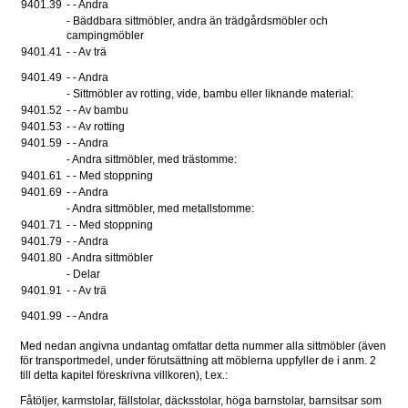
9401.39
- - Andra
- Bäddbara sittmöbler, andra än trädgårdsmöbler och 
campingmöbler 
9401.41
- - Av trä
9401.49
- - Andra
- Sittmöbler av rotting, vide, bambu eller liknande material: 
9401.52 
- - Av bambu
9401.53
- - Av rotting
9401.59
- - Andra 
- Andra sittmöbler, med trästomme: 
9401.61 
- - Med stoppning 
9401.69 
- - Andra 
- Andra sittmöbler, med metallstomme: 
9401.71 
- - Med stoppning 
9401.79 
- - Andra 
9401.80
- Andra sittmöbler
- Delar 
9401.91
- - Av trä
9401.99
- - Andra
Med nedan angivna undantag omfattar detta nummer alla sittmöbler (även 
för transportmedel, under förutsättning att möblerna uppfyller de i anm. 2 
till detta kapitel föreskrivna villkoren), t.ex.:
Fåtöljer, karmstolar, fällstolar, däcksstolar, höga barnstolar, barnsitsar som 