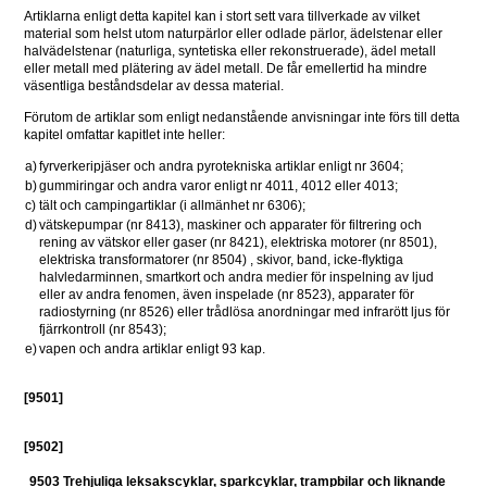
Artiklarna enligt detta kapitel kan i stort sett vara tillverkade av vilket 
material som helst utom naturpärlor eller odlade pärlor, ädelstenar eller 
halvädelstenar (naturliga, syntetiska eller rekonstruerade), ädel metall 
eller metall med plätering av ädel metall. De får emellertid ha mindre 
väsentliga beståndsdelar av dessa material.
Förutom de artiklar som enligt nedanstående anvisningar inte förs till detta 
kapitel omfattar kapitlet inte heller:
a)
fyrverkeripjäser och andra pyrotekniska artiklar enligt nr 3604;
b)
gummiringar och andra varor enligt nr 4011, 4012 eller 4013;
c)
tält och campingartiklar (i allmänhet nr 6306);
d)
vätskepumpar (nr 8413), maskiner och apparater för filtrering och 
rening av vätskor eller gaser (nr 8421), elektriska motorer (nr 8501), 
elektriska transformatorer (nr 8504) , skivor, band, icke-flyktiga 
halvledarminnen, smartkort och andra medier för inspelning av ljud 
eller av andra fenomen, även inspelade (nr 8523), apparater för 
radiostyrning (nr 8526) eller trådlösa anordningar med infrarött ljus för 
fjärrkontroll (nr 8543);
e)
vapen och andra artiklar enligt 93 kap.
[9501]
[9502] 
9503 Trehjuliga leksakscyklar, sparkcyklar, trampbilar och liknande 