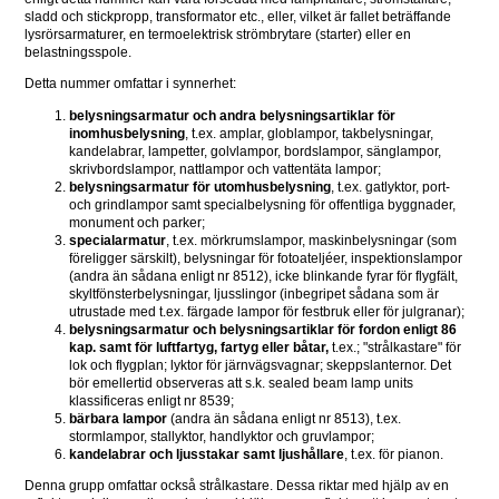
sladd och stickpropp, transformator etc., eller, vilket är fallet beträffande 
lysrörsarmaturer, en termoelektrisk strömbrytare (starter) eller en 
belastningsspole.
Detta nummer omfattar i synnerhet:
belysningsarmatur och andra belysningsartiklar för 
inomhusbelysning
, t.ex. amplar, globlampor, takbelysningar, 
kandelabrar, lampetter, golvlampor, bordslampor, sänglampor, 
skrivbordslampor, nattlampor och vattentäta lampor;
belysningsarmatur för utomhusbelysning
, t.ex. gatlyktor, port- 
och grindlampor samt specialbelysning för offentliga byggnader, 
monument och parker;
specialarmatur
, t.ex. mörkrumslampor, maskinbelysningar (som 
föreligger särskilt), belysningar för fotoateljéer, inspektionslampor 
(andra än sådana enligt nr 8512), icke blinkande fyrar för flygfält, 
skyltfönsterbelysningar, ljusslingor (inbegripet sådana som är 
utrustade med t.ex. färgade lampor för festbruk eller för julgranar);
belysningsarmatur och belysningsartiklar för fordon enligt 86 
kap. samt för luftfartyg, fartyg eller båtar,
 t.ex.; "strålkastare" för 
lok och flygplan; lyktor för järnvägsvagnar; skeppslanternor. Det 
bör emellertid observeras att s.k. sealed beam lamp units 
klassificeras enligt nr 8539;
bärbara lampor
 (andra än sådana enligt nr 8513), t.ex. 
stormlampor, stallyktor, handlyktor och gruvlampor;
kandelabrar och ljusstakar samt ljushållare
, t.ex. för pianon.
Denna grupp omfattar också strålkastare. Dessa riktar med hjälp av en 