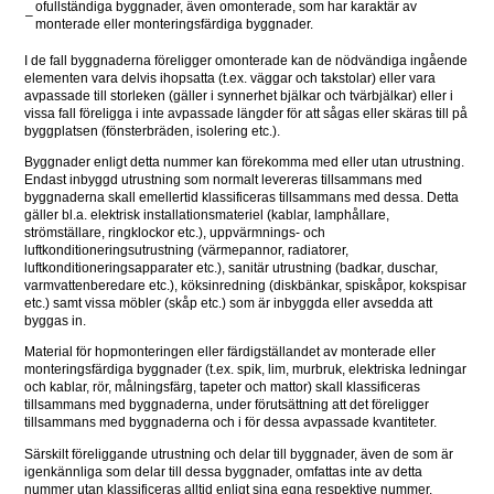
ofullständiga byggnader, även omonterade, som har karaktär av 
–
monterade eller monteringsfärdiga byggnader.
I de fall byggnaderna föreligger omonterade kan de nödvändiga ingående 
elementen vara delvis ihopsatta (t.ex. väggar och takstolar) eller vara 
avpassade till storleken (gäller i synnerhet bjälkar och tvärbjälkar) eller i 
vissa fall föreligga i inte avpassade längder för att sågas eller skäras till på 
byggplatsen (fönsterbräden, isolering etc.).
Byggnader enligt detta nummer kan förekomma med eller utan utrustning. 
Endast inbyggd utrustning som normalt levereras tillsammans med 
byggnaderna skall emellertid klassificeras tillsammans med dessa. Detta 
gäller bl.a. elektrisk installationsmateriel (kablar, lamphållare, 
strömställare, ringklockor etc.), uppvärmnings- och 
luftkonditioneringsutrustning (värmepannor, radiatorer, 
luftkonditioneringsapparater etc.), sanitär utrustning (badkar, duschar, 
varmvattenberedare etc.), köksinredning (diskbänkar, spiskåpor, kokspisar 
etc.) samt vissa möbler (skåp etc.) som är inbyggda eller avsedda att 
byggas in.
Material för hopmonteringen eller färdigställandet av monterade eller 
monteringsfärdiga byggnader (t.ex. spik, lim, murbruk, elektriska ledningar 
och kablar, rör, målningsfärg, tapeter och mattor) skall klassificeras 
tillsammans med byggnaderna, under förutsättning att det föreligger 
tillsammans med byggnaderna och i för dessa avpassade kvantiteter.
Särskilt föreliggande utrustning och delar till byggnader, även de som är 
igenkännliga som delar till dessa byggnader, omfattas inte av detta 
nummer utan klassificeras alltid enligt sina egna respektive nummer.