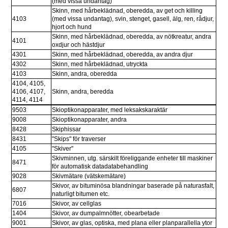
(med vissa undantag)
Skinn, med hårbeklädnad, oberedda, av get och killing 
4103
(med vissa undantag), svin, stenget, gasell, älg, ren, rådjur, 
hjort och hund
Skinn, med hårbeklädnad, oberedda, av nötkreatur, andra 
4101
oxdjur och hästdjur
4301
Skinn, med hårbeklädnad, oberedda, av andra djur
4302
Skinn, med hårbeklädnad, utryckta
4103
Skinn, andra, oberedda
4104, 4105,
4106, 4107, 
Skinn, andra, beredda
4114, 4114
9503
Skioptikonapparater, med leksakskaraktär
9008
Skioptikonapparater, andra
8428
Skiphissar
8431
"Skips" för traverser
4105
"Skiver"
Skivminnen, utg. särskilt föreliggande enheter till maskiner 
8471
för automatisk datadatabehandling
9028
Skivmätare (vätskemätare)
Skivor, av bituminösa blandningar baserade på naturasfalt, 
6807
naturligt bitumen etc.
7016
Skivor, av cellglas
1404
Skivor, av dumpalmnötter, obearbetade
9001
Skivor, av glas, optiska, med plana eller planparallella ytor