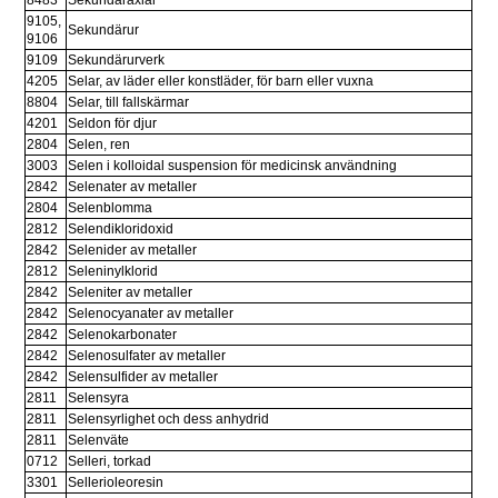
9105, 
Sekundärur
9106
9109
Sekundärurverk
4205
Selar, av läder eller konstläder, för barn eller vuxna
8804
Selar, till fallskärmar
4201
Seldon för djur
2804
Selen, ren
3003
Selen i kolloidal suspension för medicinsk användning
2842
Selenater av metaller
2804
Selenblomma
2812
Selendikloridoxid
2842
Selenider av metaller
2812
Seleninylklorid
2842
Seleniter av metaller
2842
Selenocyanater av metaller
2842
Selenokarbonater
2842
Selenosulfater av metaller
2842
Selensulfider av metaller
2811
Selensyra
2811
Selensyrlighet och dess anhydrid
2811
Selenväte
0712
Selleri, torkad
3301
Sellerioleoresin