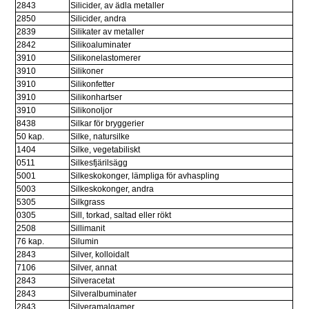
2843
Silicider, av ädla metaller
2850
Silicider, andra
2839
Silikater av metaller
2842
Silikoaluminater
3910
Silikonelastomerer
3910
Silikoner
3910
Silikonfetter
3910
Silikonhartser
3910
Silikonoljor
8438
Silkar för bryggerier
50 kap.
Silke, natursilke
1404
Silke, vegetabiliskt
0511
Silkesfjärilsägg
5001
Silkeskokonger, lämpliga för avhaspling
5003
Silkeskokonger, andra
5305
Silkgrass
0305
Sill, torkad, saltad eller rökt
2508
Sillimanit
76 kap.
Silumin
2843
Silver, kolloidalt
7106
Silver, annat
2843
Silveracetat
2843
Silveralbuminater
2843
Silveramalgamer