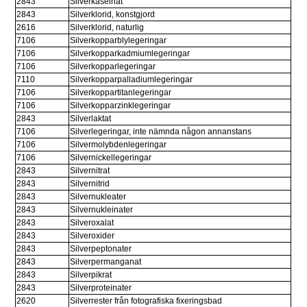
2843
Silverkaseinat
2843
Silverklorid, konstgjord
2616
Silverklorid, naturlig
7106
Silverkopparblylegeringar
7106
Silverkopparkadmiumlegeringar
7106
Silverkopparlegeringar
7110
Silverkopparpalladiumlegeringar
7106
Silverkoppartitanlegeringar
7106
Silverkopparzinklegeringar
2843
Silverlaktat
7106
Silverlegeringar, inte nämnda någon annanstans
7106
Silvermolybdenlegeringar
7106
Silvernickellegeringar
2843
Silvernitrat
2843
Silvernitrid
2843
Silvernukleater
2843
Silvernukleinater
2843
Silveroxalat
2843
Silveroxider
2843
Silverpeptonater
2843
Silverpermanganat
2843
Silverpikrat
2843
Silverproteinater
2620
Silverrester från fotografiska fixeringsbad