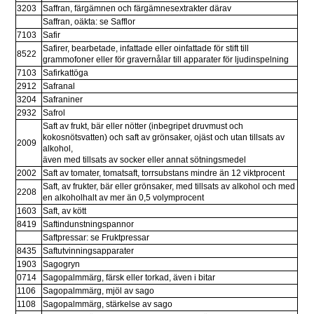
3203
Saffran, färgämnen och färgämnesextrakter därav
Saffran, oäkta: se Safflor
7103
Safir
Safirer, bearbetade, infattade eller oinfattade för stift till 
8522
grammofoner eller för gravernålar till apparater för ljudinspelning
7103
Safirkattöga
2912
Safranal
3204
Safraniner
2932
Safrol
Saft av frukt, bär eller nötter (inbegripet druvmust och 
kokosnötsvatten) och saft av grönsaker, ojäst och utan tillsats av 
2009
alkohol, 
även med tillsats av socker eller annat sötningsmedel
2002
Saft av tomater, tomatsaft, torrsubstans mindre än 12 viktprocent
Saft, av frukter, bär eller grönsaker, med tillsats av alkohol och med 
2208
en alkoholhalt av mer än 0,5 volymprocent
1603
Saft, av kött
8419
Saftindunstningspannor
Saftpressar: se Fruktpressar
8435
Saftutvinningsapparater
1903
Sagogryn
0714
Sagopalmmärg, färsk eller torkad, även i bitar
1106
Sagopalmmärg, mjöl av sago
1108
Sagopalmmärg, stärkelse av sago