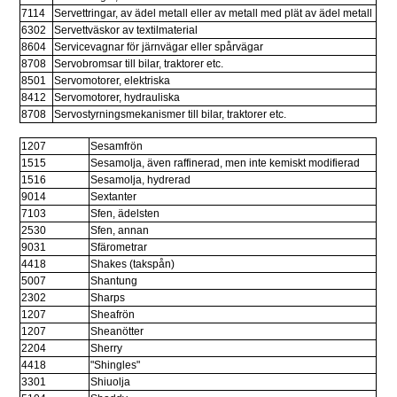
7114
Servettringar, av ädel metall eller av metall med plät av ädel metall
6302
Servettväskor av textilmaterial
8604
Servicevagnar för järnvägar eller spårvägar
8708
Servobromsar till bilar, traktorer etc.
8501
Servomotorer, elektriska
8412
Servomotorer, hydrauliska
8708
Servostyrningsmekanismer till bilar, traktorer etc.
1207
Sesamfrön
1515
Sesamolja, även raffinerad, men inte kemiskt modifierad
1516
Sesamolja, hydrerad
9014
Sextanter
7103
Sfen, ädelsten
2530
Sfen, annan
9031
Sfärometrar
4418
Shakes (takspån)
5007
Shantung
2302
Sharps
1207
Sheafrön
1207
Sheanötter
2204
Sherry
4418
"Shingles"
3301
Shiuolja