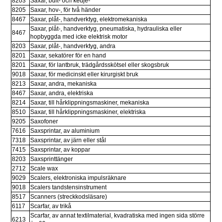
8203
Saxar, bult- och kedje-
8205
Saxar, hov-, för två händer
8467
Saxar, plåt-, handverktyg, elektromekaniska
Saxar, plåt-, handverktyg, pneumatiska, hydrauliska eller 
8467
hopbyggda med icke elektrisk motor
8203
Saxar, plåt-, handverktyg, andra
8201
Saxar, sekatörer för en hand
8201
Saxar, för lantbruk, trädgårdsskötsel eller skogsbruk
9018
Saxar, för medicinskt eller kirurgiskt bruk
8213
Saxar, andra, mekaniska
8467
Saxar, andra, elektriska
8214
Saxar, till hårklippningsmaskiner, mekaniska
8510
Saxar, till hårklippningsmaskiner, elektriska
9205
Saxofoner
7616
Saxsprintar, av aluminium
7318
Saxsprintar, av järn eller stål
7415
Saxsprintar, av koppar
8203
Saxsprinttänger
2712
Scale wax
9029
Scalers, elektroniska impulsräknare
9018
Scalers tandstensinstrument
8517
Scanners (streckkodsläsare)
6117
Scarfar, av trikå
Scarfar, av annat textilmaterial, kvadratiska med ingen sida större 
6213