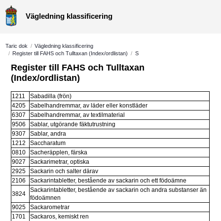
Vägledning klassificering
Taric dok
/
Vägledning klassificering
/
Register till FAHS och Tulltaxan (Index/ordlistan)
/
S
Register till FAHS och Tulltaxan 
(Index/ordlistan)
1211
Sabadilla (frön)
4205
Sabelhandremmar, av läder eller konstläder
6307
Sabelhandremmar, av textilmaterial
9506
Sablar, utgörande fäktutrustning
9307
Sablar, andra
1212
Saccharatum
0810
Sacheräpplen, färska
9027
Sackarimetrar, optiska
2925
Sackarin och salter därav
2106
Sackarintabletter, bestående av sackarin och ett födoämne
Sackarintabletter, bestående av sackarin och andra substanser än 
3824
födoämnen
9025
Sackarometrar
1701
Sackaros, kemiskt ren