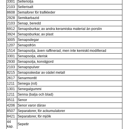
3301
Selleriolja
2103
Sellerisalt
8608
Semaforer för trafikleder
2928
Semikarbazid
2103
Senap, beredd
6912
Senapsburkar, av andra keramiska material än porslin
3924
Senapsburkar, av plast
3005
Senapsdegar
1207
Senapsfrön
1514
Senapsolja, även raffinerad, men inte kemiskt modifierad
3301
Senapsolja, eterisk
2930
Senapsolja, konstgjord
2103
Senapspulver
8215
Senapsskedar av oädel metall
2617
Senarmontit
1211
Senega (rot)
1301
Senegalgummi
1211
Senna (balja och blad)
0511
Senor
4206
Senor varor därav
8507
Separatorer, för ackumulatorer
8421
Separatorer, för mjölk
44 
Sepetir
kap.