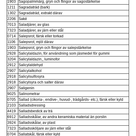
1903
Sagopalmmärg, gryn och flingor av sagostärkelse
1211
Sagradaträd (bark)
1302
Sagradaträd, extrakt därav
2206
Saké
7013
Saladjärer, av glas
7323
Saladjärer, av järn eller stål
0714
Salepsrot, färsk eller torkad
1106
Salepsrot, mjöl därav
1903
Salepsrot, gryn och flingor av salepstärkelse
2928
Salicylaldazin, för användning som jäsmedel för gummi
3204
Salicylaldazin,, luminofor
2912
Salicylaldehyd
2907
Salicylalkohol
2918
Salicylsulfosyra
2918
Salicylsyra och salter därav
2907
Saligenin
9025
Salinometrar
0705
Sallad (cikoria-, endive-, huvud-, trädgårds- etc.), färsk eller kyld
2103
Salladsdressing
4419
Salladsbestick av trä
6912
Salladsskålar, av andra keramiska material än porslin
3924
Salladsskålar, av plast
7323
Salladssköljare av järn eller stål
0704
Sallatskål, färsk eller kyld