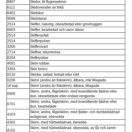
8807
Skidor, till flygmaskiner
6112
Skidoveraller av trikå
6402
Skidskor
9506
Skidstavar
2514
Skiffer, naturlig, obearbetad eller grovhuggen
6803
Skiffer, bearbetad och varor därav
2514
Skifferavfall
2514
Skifferpulver
3206
Skiffersvart
2714
Skiffrar, bituminösa
8204
Skiftnycklar
4001
Skim rubber
3304
Skin tonics
0210
Skinka, saltad, torkad eller rökt
0206
Skinn (andra än fiskskinn), ätbara, inte tillagade
16 kap.
Skinn (andra än fiskskinn), ätbara, tillagade
Skinn, andra, fågelskinn, med kvarsittande fjädrar eller 
0505
dun, obearbetade eller endast rengjorda
Skinn, andra, fågelskinn, med kvarsittande fjädrar eller 
6701
dun, bearbetade
Skinn, andra, fågelskinn, med fjäder- och dunbeklädnad 
4103
avlägsnad, oberedda
4302
Skinn, med hårbeklädnad, beredda
Skinn, med hårbeklädnad, oberedda, av får och lamm 
4102