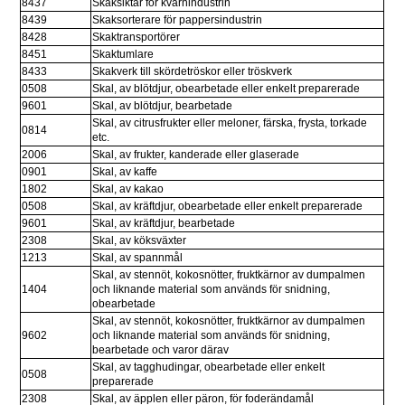
8437
Skaksiktar för kvarnindustrin
8439
Skaksorterare för pappersindustrin
8428
Skaktransportörer
8451
Skaktumlare
8433
Skakverk till skördetröskor eller tröskverk
0508
Skal, av blötdjur, obearbetade eller enkelt preparerade
9601
Skal, av blötdjur, bearbetade
Skal, av citrusfrukter eller meloner, färska, frysta, torkade 
0814
etc.
2006
Skal, av frukter, kanderade eller glaserade
0901
Skal, av kaffe
1802
Skal, av kakao
0508
Skal, av kräftdjur, obearbetade eller enkelt preparerade
9601
Skal, av kräftdjur, bearbetade
2308
Skal, av köksväxter
1213
Skal, av spannmål
Skal, av stennöt, kokosnötter, fruktkärnor av dumpalmen 
1404
och liknande material som används för snidning, 
obearbetade
Skal, av stennöt, kokosnötter, fruktkärnor av dumpalmen 
9602
och liknande material som används för snidning, 
bearbetade och varor därav
Skal, av tagghudingar, obearbetade eller enkelt 
0508
preparerade
2308
Skal, av äpplen eller päron, för foderändamål