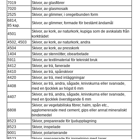
7019
Skivor, av glasfibrer
7020
Skivor, av glasmosaik
2525
Skivor, av glimmer, i oregelbunden form
6814,
Skivor, av glimmer, formade för bestämt ändamål 
85 kap.
Skivor, av kork, av naturkork, kupiga som de avskalats från 
4501 
korkträdet
4502, 4503
Skivor, av kork, av naturkork, andra
4504
Skivor, av kork, av presskork
1404
Skivor, av stennötter, obearbetade
5911
Skivor, av textilmaterial för tekniskt bruk
4412
Skivor, av trä, fanerade
4410
Skivor, av trä, spånskivor
4420
Skivor, av trä, med inläggningar
Skivor, av trä, andra, sågade, knivskurna eller svarvade, 
4408
med en tjocklek av högst 6 mm
Skivor, av trä, andra, sågade, knivskurna eller svarvade, 
4407
med en tjocklek överstigande 6 mm
Skivor, av vegetabiliska fibrer, halm, spån etc., 
6808
agglomererade med cement, gips eller annat mineraliskt 
bindemedel
8523
Skivor, preparerade för ljudupptagning
8523
Skivor, inspelade
9001
Skivor, polariserande
8523
Skivor, preparerade för inspelning med laser