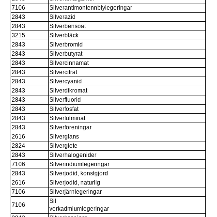
7106
Silverantimontennblylegeringar
2843
Silverazid
2843
Silverbensoat
3215
Silverbläck
2843
Silverbromid
2843
Silverbutyrat
2843
Silvercinnamat
2843
Silvercitrat
2843
Silvercyanid
2843
Silverdikromat
2843
Silverfluorid
2843
Silverfosfat
2843
Silverfulminat
2843
Silverföreningar
2616
Silverglans
2824
Silverglete
2843
Silverhalogenider
7106
Silverindiumlegeringar
2843
Silverjodid, konstgjord
2616
Silverjodid, naturlig
7106
Silverjärnlegeringar
Sil
7106
verkadmiumlegeringar