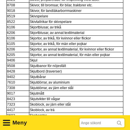
8708
Skivor, till bromsar, för bilar, traktorer etc.
9018
Skivor, för tandläkarborrmaskiner
8519
Skivspelare
8522
Skivtallrikar för skivspelare
6106
Skjortblusar, av trikå
6206
Skjortblusar, av annat textilmaterial
6106
Skjortor, av trikå, för kvinnor eller flickor
6105
Skjortor, av trikå, för män eller pojkar
6206
Skjortor, av annat textilmaterial, för kvinnor eller flickor
6205
Skjortor, av annat textilmaterial, för män eller pojkar
9406
Skjul
9508
Skjutbanor för nöjesfält
8428
Skjutbord (traverser)
9402
Skjutbårar
7610
Skjutdörrar, av aluminium
7308
Skjutdörrar, av järn eller stål
9017
Skjutmått
8423
Skjutvikter till vågar
7323
Skoblock, av järn eller stål
4417
Skoblock, av trä
9603
Skoborstar
Sök
6812
Skodon (skor), av asbest
Meny
6309
Skodon (skor), begagnade