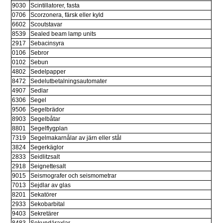
9030
Scintillatorer, fasta
0706
Scorzonera, färsk eller kyld
6602
Scoutstavar
8539
Sealed beam lamp units
2917
Sebacinsyra
0106
Sebror
0102
Sebun
4802
Sedelpapper
8472
Sedelutbetalningsautomater
4907
Sedlar
6306
Segel
9506
Segelbrädor
8903
Segelbåtar
8801
Segelflygplan
7319
Segelmakarnålar av järn eller stål
3824
Segerkäglor
2833
Seidlitzsalt
2918
Seignettesalt
9015
Seismografer och seismometrar
7013
Sejdlar av glas
8201
Sekatörer
2933
Sekobarbital
9403
Sekretärer
8483
Sekundäraxlar