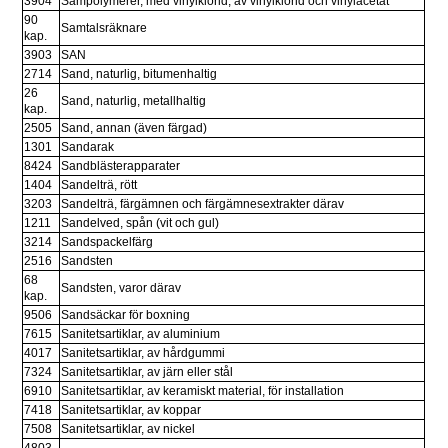
3904
Sampolymerer, med vinylklorid, av vinylklorid och vinylacetat
90 
Samtalsräknare
kap.
3903
SAN
2714
Sand, naturlig, bitumenhaltig
26 
Sand, naturlig, metallhaltig
kap.
2505
Sand, annan (även färgad)
1301
Sandarak
8424
Sandblästerapparater
1404
Sandelträ, rött
3203
Sandelträ, färgämnen och färgämnesextrakter därav
1211
Sandelved, spån (vit och gul)
3214
Sandspackelfärg
2516
Sandsten
68 
Sandsten, varor därav
kap.
9506
Sandsäckar för boxning
7615
Sanitetsartiklar, av aluminium
4017
Sanitetsartiklar, av hårdgummi
7324
Sanitetsartiklar, av järn eller stål
6910
Sanitetsartiklar, av keramiskt material, för installation
7418
Sanitetsartiklar, av koppar
7508
Sanitetsartiklar, av nickel
4803, 