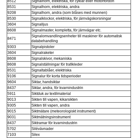
8512
Signalhorn, elektriska, för cyklar eller motorfordon
8531
Signalhorn, elektriska, andra
9208
Signalhorn, andra (som blåses med munnen)
8530
Signalklockor, elektriska, för järnvägskorsningar
3604
Signalljus
8608
Signalmaster, kompletta, för järnvägar etc.
Signalomvandlingsenheter till maskiner för automatisk 
8471
databehandling
9303
Signalpistoler
3604
Signalraketer
8608
Signalskivor, mekaniska
8608
Signalställningar för trafikleder
8531
Signaltablåer, elektriska
9106
Signalur för korta tidsperioder
9604
Siktar, handsiktar
8437
Siktar, andra, för kvarnindustrin
5911
Siktduk av textilmaterial
9013
Sikten till vapen, kikarsikten
9305
Sikten till vapen, andra
9015
Siktmätare (meteorologiskt instrument)
9031
Siktmätningsinstrument
8437
Siktramar för kvarnindustrin
5702
Silévävnader
7103
Silex