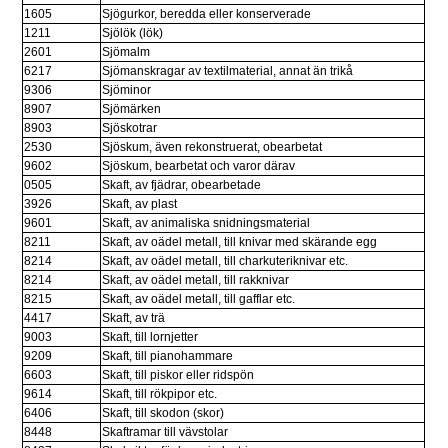
1605
Sjögurkor, beredda eller konserverade
1211
Sjölök (lök)
2601
Sjömalm
6217
Sjömanskragar av textilmaterial, annat än trikå
9306
Sjöminor
8907
Sjömärken
8903
Sjöskotrar
2530
Sjöskum, även rekonstruerat, obearbetat
9602
Sjöskum, bearbetat och varor därav
0505
Skaft, av fjädrar, obearbetade
3926
Skaft, av plast
9601
Skaft, av animaliska snidningsmaterial
8211
Skaft, av oädel metall, till knivar med skärande egg
8214
Skaft, av oädel metall, till charkuteriknivar etc.
8214
Skaft, av oädel metall, till rakknivar
8215
Skaft, av oädel metall, till gafflar etc.
4417
Skaft, av trä
9003
Skaft, till lornjetter
9209
Skaft, till pianohammare
6603
Skaft, till piskor eller ridspön
9614
Skaft, till rökpipor etc.
6406
Skaft, till skodon (skor)
8448
Skaftramar till vävstolar