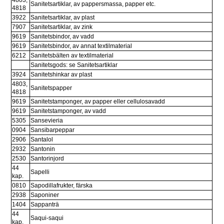
Sanitetsartiklar, av pappersmassa, papper etc.
4818
3922
Sanitetsartiklar, av plast
7907
Sanitetsartiklar, av zink
9619
Sanitetsbindor, av vadd
9619
Sanitetsbindor, av annat textilmaterial
6212
Sanitetsbälten av textilmaterial
Sanitetsgods: se Sanitetsartiklar
3924
Sanitetshinkar av plast
4803, 
Sanitetspapper
4818
9619
Sanitetstamponger, av papper eller cellulosavadd
9619
Sanitetstamponger, av vadd
5305
Sansevieria
0904
Sansibarpeppar
2906
Santalol
2932
Santonin
2530
Santorinjord
44 
Sapelli
kap.
0810
Sapodillafrukter, färska
2938
Saponiner
1404
Sappanträ
44 
Saqui-saqui
kap.