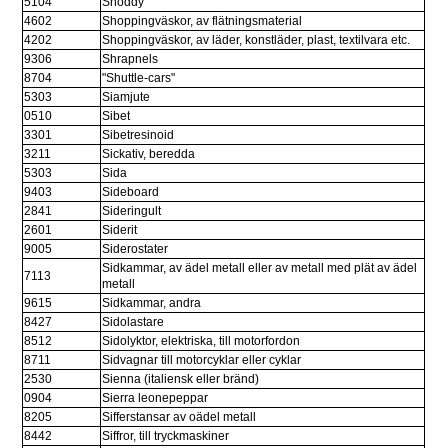
5104
Shoddy
4602
Shoppingväskor, av flätningsmaterial
4202
Shoppingväskor, av läder, konstläder, plast, textilvara etc.
9306
Shrapnels
8704
"Shuttle-cars"
5303
Siamjute
0510
Sibet
3301
Sibetresinoid
3211
Sickativ, beredda
5303
Sida
9403
Sideboard
2841
Sideringult
2601
Siderit
9005
Siderostater
Sidkammar, av ädel metall eller av metall med plät av ädel 
7113
metall
9615
Sidkammar, andra
8427
Sidolastare
8512
Sidolyktor, elektriska, till motorfordon
8711
Sidvagnar till motorcyklar eller cyklar
2530
Sienna (italiensk eller bränd)
0904
Sierra leonepeppar
8205
Sifferstansar av oädel metall
8442
Siffror, till tryckmaskiner