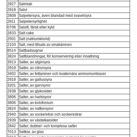
2827
Salmiak
2918
Salol
2808
Salpetersyra, även blandad med svavelsyra
2811
Salpetersyrlighet
0706
Salsifi, färsk eller kyld
2833
Salt cake
2501
Salt (natriumklorid)
2103
Salt, med tillsats av smakämnen
8514
Saltbadsugnar
3824
Saltblandningar, för konservering eller insaltning
3913
Salter, av alginsyra
2918
Salter, av citronsyra
3402
Salter, av fettaminer och kvaternära ammoniumbaser
2918
Salter, av gallussyra
3201
Salter, av garvsyror
2938
Salter, av glykosider
3806
Salter, av hartssyror
3806
Salter, av kolofonium
3824
Salter, av naftensyror
2940
Salter, av sockeretrar och sockerestrar
2939
Salter, av växtalkaloider
2842
Salter, dubbel- och komplexa salter
7013
Saltkar, av glas