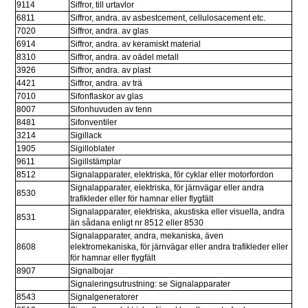
9114
Siffror, till urtavlor
6811
Siffror, andra. av asbestcement, cellulosacement etc.
7020
Siffror, andra. av glas
6914
Siffror, andra. av keramiskt material
8310
Siffror, andra. av oädel metall
3926
Siffror, andra. av plast
4421
Siffror, andra. av trä
7010
Sifonflaskor av glas
8007
Sifonhuvuden av tenn
8481
Sifonventiler
3214
Sigillack
1905
Sigilloblater
9611
Sigillstämplar
8512
Signalapparater, elektriska, för cyklar eller motorfordon
Signalapparater, elektriska, för järnvägar eller andra 
8530
trafikleder eller för hamnar eller flygfält
Signalapparater, elektriska, akustiska eller visuella, andra 
8531
än sådana enligt nr 8512 eller 8530
Signalapparater, andra, mekaniska, även 
8608
elektromekaniska, för järnvägar eller andra trafikleder eller 
för hamnar eller flygfält
8907
Signalbojar
Signaleringsutrustning: se Signalapparater
8543
Signalgeneratorer