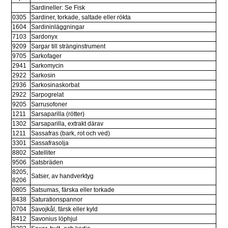
Sardineller: Se Fisk
0305
Sardiner, torkade, saltade eller rökta
1604
Sardininläggningar
7103
Sardonyx
9209
Sargar till stränginstrument
9705
Sarkofager
2941
Sarkomycin
2922
Sarkosin
2936
Sarkosinaskorbat
2922
Sarpogrelat
9205
Sarrusofoner
1211
Sarsaparilla (rötter)
1302
Sarsaparilla, extrakt därav
1211
Sassafras (bark, rot och ved)
3301
Sassafrasolja
8802
Satelliter
9506
Satsbräden
8205, 
Satser, av handverktyg
8206
0805
Satsumas, färska eller torkade
8438
Saturationspannor
0704
Savojkål, färsk eller kyld
8412
Savonius löphjul