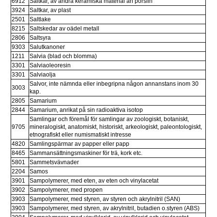
6912
Saltkar, av andra keramiska material än porslin
3924
Saltkar, av plast
2501
Saltlake
8215
Saltskedar av oädel metall
2806
Saltsyra
9303
Salutkanoner
1211
Salvia (blad och blomma)
3301
Salviaoleoresin
3301
Salviaolja
Salvor, inte nämnda eller inbegripna någon annanstans inom 30 
3003
kap.
2805
Samarium
2844
Samarium, anrikat på sin radioaktiva isotop
Samlingar och föremål för samlingar av zoologiskt, botaniskt, 
9705
mineralogiskt, anatomiskt, historiskt, arkeologiskt, paleontologiskt, 
etnografiskt eller numismatiskt intresse
4820
Samlingspärmar av papper eller papp
8465
Sammansättningsmaskiner för trä, kork etc.
5801
Sammetsvävnader
2204
Samos
3901
Sampolymerer, med eten, av eten och vinylacetat
3902
Sampolymerer, med propen
3903
Sampolymerer, med styren, av styren och akrylnitril (SAN)
3903
Sampolymerer, med styren, av akrylnitril, butadien o.styren (ABS)