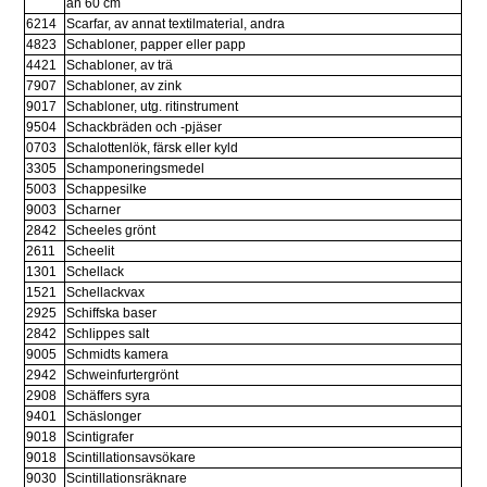
än 60 cm
6214
Scarfar, av annat textilmaterial, andra
4823
Schabloner, papper eller papp
4421
Schabloner, av trä
7907
Schabloner, av zink
9017
Schabloner, utg. ritinstrument
9504
Schackbräden och -pjäser
0703
Schalottenlök, färsk eller kyld
3305
Schamponeringsmedel
5003
Schappesilke
9003
Scharner
2842
Scheeles grönt
2611
Scheelit
1301
Schellack
1521
Schellackvax
2925
Schiffska baser
2842
Schlippes salt
9005
Schmidts kamera
2942
Schweinfurtergrönt
2908
Schäffers syra
9401
Schäslonger
9018
Scintigrafer
9018
Scintillationsavsökare
9030
Scintillationsräknare