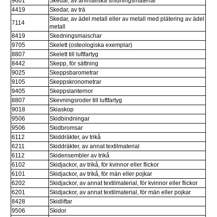
9601
Skedar, av animaliska snidningsmaterial
4419
Skedar, av trä
Skedar, av ädel metall eller av metall med plätering av ädel 
7114
metall
8419
Skedningsmaischar
9705
Skelett (osteologiska exemplar)
8807
Skelett till luftfartyg
8442
Skepp, för sättning
9025
Skeppsbarometrar
9105
Skeppskronometrar
9405
Skeppslanternor
8807
Skevningsroder till luftfartyg
9018
Skiaskop
9506
Skidbindningar
9506
Skidbromsar
6112
Skiddräkter, av trikå
6211
Skiddräkter, av annat textilmaterial
6112
Skidensembler av trikå
6102
Skidjackor, av trikå, för kvinnor eller flickor
6101
Skidjackor, av trikå, för män eller pojkar
6202
Skidjackor, av annat textilmaterial, för kvinnor eller flickor
6201
Skidjackor, av annat textilmaterial, för män eller pojkar
8428
Skidliftar
9506
Skidor