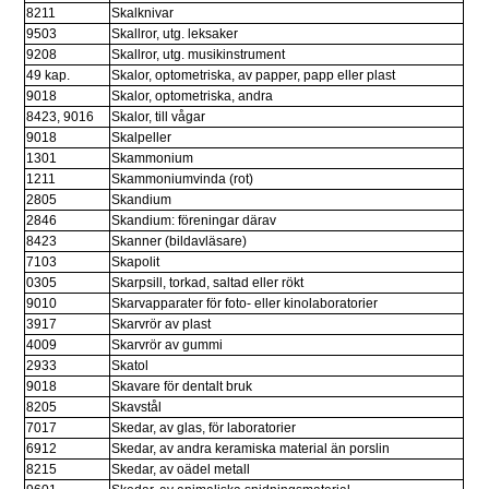
8211
Skalknivar
9503
Skallror, utg. leksaker
9208
Skallror, utg. musikinstrument
49 kap.
Skalor, optometriska, av papper, papp eller plast
9018
Skalor, optometriska, andra
8423, 9016
Skalor, till vågar
9018
Skalpeller
1301
Skammonium
1211
Skammoniumvinda (rot)
2805
Skandium
2846
Skandium: föreningar därav
8423
Skanner (bildavläsare)
7103
Skapolit
0305
Skarpsill, torkad, saltad eller rökt
9010
Skarvapparater för foto- eller kinolaboratorier
3917
Skarvrör av plast
4009
Skarvrör av gummi
2933
Skatol
9018
Skavare för dentalt bruk
8205
Skavstål
7017
Skedar, av glas, för laboratorier
6912
Skedar, av andra keramiska material än porslin
8215
Skedar, av oädel metall