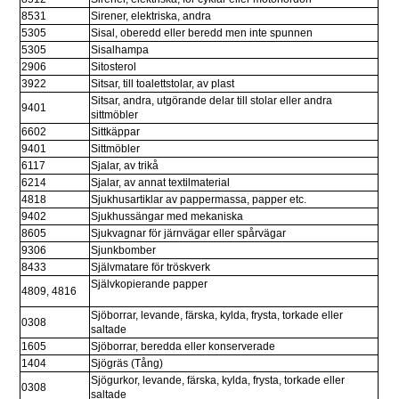
8531
Sirener, elektriska, andra
5305
Sisal, oberedd eller beredd men inte spunnen
5305
Sisalhampa
2906
Sitosterol
3922
Sitsar, till toalettstolar, av plast
Sitsar, andra, utgörande delar till stolar eller andra 
9401
sittmöbler
6602
Sittkäppar
9401
Sittmöbler
6117
Sjalar, av trikå
6214
Sjalar, av annat textilmaterial
4818
Sjukhusartiklar av pappermassa, papper etc.
9402
Sjukhussängar med mekaniska
8605
Sjukvagnar för järnvägar eller spårvägar
9306
Sjunkbomber
8433
Självmatare för tröskverk
Självkopierande papper
4809, 4816
Sjöborrar, levande, färska, kylda, frysta, torkade eller 
0308
saltade
1605
Sjöborrar, beredda eller konserverade
1404
Sjögräs (Tång)
Sjögurkor, levande, färska, kylda, frysta, torkade eller 
0308
saltade