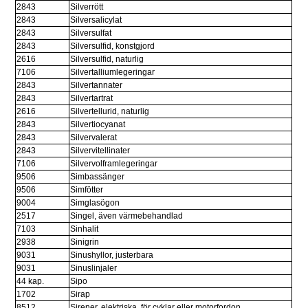
2843
Silverrött
2843
Silversalicylat
2843
Silversulfat
2843
Silversulfid, konstgjord
2616
Silversulfid, naturlig
7106
Silvertalliumlegeringar
2843
Silvertannater
2843
Silvertartrat
2616
Silvertellurid, naturlig
2843
Silvertiocyanat
2843
Silvervalerat
2843
Silvervitellinater
7106
Silvervolframlegeringar
9506
Simbassänger
9506
Simfötter
9004
Simglasögon
2517
Singel, även värmebehandlad
7103
Sinhalit
2938
Sinigrin
9031
Sinushyllor, justerbara
9031
Sinuslinjaler
44 kap.
Sipo
1702
Sirap
8512
Sirener, elektriska, för cyklar eller motorfordon