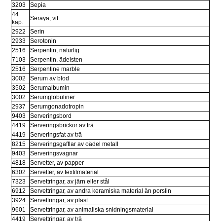
3203
Sepia
44 
Seraya, vit
kap.
2922
Serin
2933
Serotonin
2516
Serpentin, naturlig
7103
Serpentin, ädelsten
2516
Serpentine marble
3002
Serum av blod
3502
Serumalbumin
3002
Serumglobuliner
2937
Serumgonadotropin
9403
Serveringsbord
4419
Serveringsbrickor av trä
4419
Serveringsfat av trä
8215
Serveringsgafflar av oädel metall
9403
Serveringsvagnar
4818
Servetter, av papper
6302
Servetter, av textilmaterial
7323
Servettringar, av järn eller stål
6912
Servettringar, av andra keramiska material än porslin
3924
Servettringar, av plast
9601
Servettringar, av animaliska snidningsmaterial
4419
Servettringar, av trä