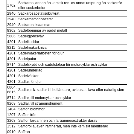
Sackaros, annan än kemisk ren, av annat ursprung än sockerrör 
1702
eller sockerbetor
2940
Sackarosacetatisobutyrat
2940
Sackarosmonoacetat
2940
Sackarosoktaacetat
8302
Sadelbommar av oädel metall
5806
Sadelgjordsväv
4201
Sadelkuddar
8211
Sadelmakarknivar
4201
Sadelmakeriarbeten för djur
4201
Sadelputor
8714
Sadelskydd och sadelstolpar för motorcyklar och cyklar
4201
Sadelunderlag
4201
Sadelväskor
4201
Sadlar, för djur
6804, 
Sadlar, s.k. sadlar till holländare, av basalt, lava eller naturlig sten
6815
8714
Sadlar, till motorcyklar och cyklar
9209
Sadlar, till stränginstrument
1404
Safflor, blommor
1207
Safflor, frön
3203
Safflor, färgämnen och färgämnesextrakter därav
1512
Safflorolja, även raffinerad, men inte kemiskt modifierad
0910
Saffran