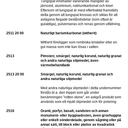
Tungspat innehåller varierande mängder av 
järnoxid, aluminium, natriumkarbonat och kisel. 
Eftersom vit tungspat är mest eftertraktat framställs 
detta genom att tungspat krossas och siktas för att 
avlägsna färgade beståndsdelar (som oftast är 
gulaktiga), pulveriseras och renas genom utfällning.
2511 20 00
Naturligt bariumkarbonat (witherit)
Witherit föreligger som rombiska kristaller eller en 
gul massa som inte kan lösas i vatten.
2513
Pimsten; smärgel; naturlig korund, naturlig granat 
och andra naturliga slipmedel, även 
värmebehandlade
2513 20 00
Smärgel, naturlig korund, naturlig granat och 
andra naturliga slipmedel
Med andra naturliga slipmedel i detta undernummer 
förstås bl.a. den trippel som går under 
benämningen ”rotten-stone”, en askgrå produkt som 
används som ett mjukt slipmedel och för polering.
2516
Granit, porfyr, basalt, sandsten och annan 
monument- eller byggnadssten, även grovhuggna 
eller enkelt sönderdelade, genom sågning eller på 
annat sätt, till block eller plattor av kvadratisk 