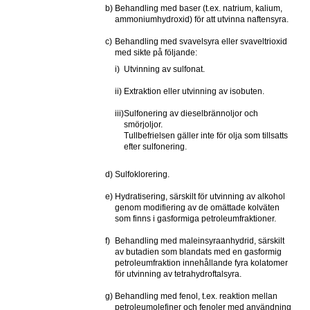
b)
Behandling med baser (t.ex. natrium, kalium, 
ammoniumhydroxid) för att utvinna naftensyra.
c)
Behandling med svavelsyra eller svaveltrioxid 
med sikte på följande:
i)
Utvinning av sulfonat.
ii)
Extraktion eller utvinning av isobuten.
iii)
Sulfonering av dieselbrännoljor och 
smörjoljor.
Tullbefrielsen gäller inte för olja som tillsatts 
efter sulfonering.
d)
Sulfoklorering.
e)
Hydratisering, särskilt för utvinning av alkohol 
genom modifiering av de omättade kolväten 
som finns i gasformiga petroleumfraktioner.
f)
Behandling med maleinsyraanhydrid, särskilt 
av butadien som blandats med en gasformig 
petroleumfraktion innehållande fyra kolatomer 
för utvinning av tetrahydroftalsyra.
g)
Behandling med fenol, t.ex. reaktion mellan 
petroleumolefiner och fenoler med användning 