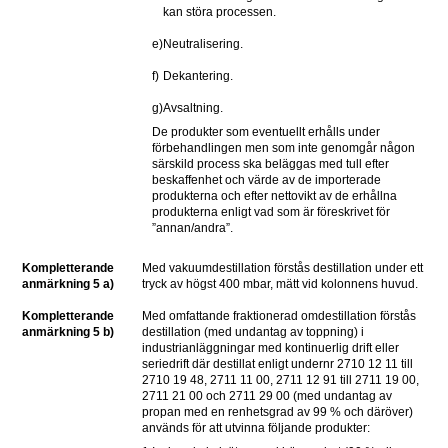
kan störa processen.
e)
Neutralisering.
f)
Dekantering.
g)
Avsaltning.
De produkter som eventuellt erhålls under 
förbehandlingen men som inte genomgår någon 
särskild process ska beläggas med tull efter 
beskaffenhet och värde av de importerade 
produkterna och efter nettovikt av de erhållna 
produkterna enligt vad som är föreskrivet för 
”annan/andra”.
Kompletterande     
Med vakuumdestillation förstås destillation under ett 
anmärkning 5 a)  
tryck av högst 400 mbar, mätt vid kolonnens huvud.
Kompletterande 
Med omfattande fraktionerad omdestillation förstås 
anmärkning 5 b)
destillation (med undantag av toppning) i 
industrianläggningar med kontinuerlig drift eller 
seriedrift där destillat enligt undernr 2710 12 11 till 
2710 19 48, 2711 11 00, 2711 12 91 till 2711 19 00, 
2711 21 00 och 2711 29 00 (med undantag av 
propan med en renhetsgrad av 99 % och däröver) 
används för att utvinna följande produkter: