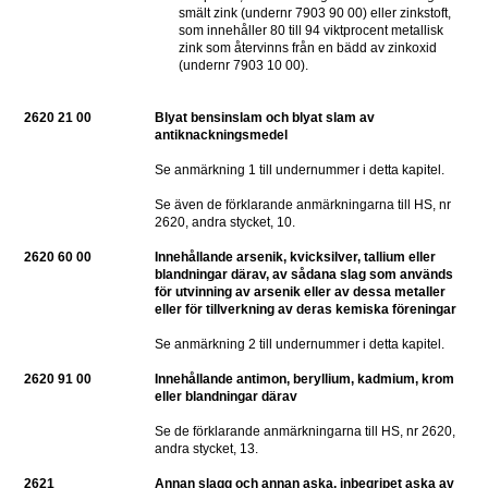
smält zink (undernr 7903 90 00) eller zinkstoft, 
som innehåller 80 till 94 viktprocent metallisk 
zink som återvinns från en bädd av zinkoxid 
(undernr 7903 10 00).
2620 21 00
Blyat bensinslam och blyat slam av 
antiknackningsmedel
Se anmärkning 1 till undernummer i detta kapitel.
Se även de förklarande anmärkningarna till HS, nr 
2620, andra stycket, 10.
2620 60 00
Innehållande arsenik, kvicksilver, tallium eller 
blandningar därav, av sådana slag som används 
för utvinning av arsenik eller av dessa metaller 
eller för tillverkning av deras kemiska föreningar
Se anmärkning 2 till undernummer i detta kapitel.
2620 91 00
Innehållande antimon, beryllium, kadmium, krom 
eller blandningar därav
Se de förklarande anmärkningarna till HS, nr 2620, 
andra stycket, 13.
2621
Annan slagg och annan aska, inbegripet aska av 