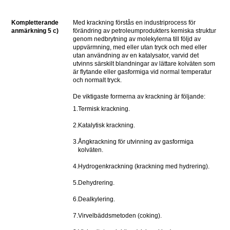
Kompletterande 
Med krackning förstås en industriprocess för 
anmärkning 5 c)
förändring av petroleumprodukters kemiska struktur 
genom nedbrytning av molekylerna till följd av 
uppvärmning, med eller utan tryck och med eller 
utan användning av en katalysator, varvid det 
utvinns särskilt blandningar av lättare kolväten som 
är flytande eller gasformiga vid normal temperatur 
och normalt tryck.
De viktigaste formerna av krackning är följande:
1.
Termisk krackning.
2.
Katalytisk krackning.
3.
Ångkrackning för utvinning av gasformiga 
kolväten.
4.
Hydrogenkrackning (krackning med hydrering).
5.
Dehydrering.
6.
Dealkylering.
7.
Virvelbäddsmetoden (coking).