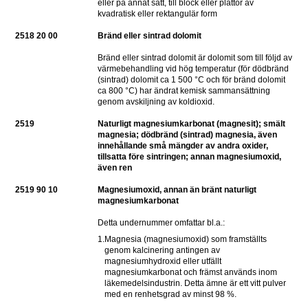
eller på annat sätt, till block eller plattor av 
kvadratisk eller rektangulär form
2518 20 00
Bränd eller sintrad dolomit
Bränd eller sintrad dolomit är dolomit som till följd av 
värmebehandling vid hög temperatur (för dödbränd 
(sintrad) dolomit ca 1 500 °C och för bränd dolomit 
ca 800 °C) har ändrat kemisk sammansättning 
genom avskiljning av koldioxid.
2519
Naturligt magnesiumkarbonat (magnesit); smält 
magnesia; dödbränd (sintrad) magnesia, även 
innehållande små mängder av andra oxider, 
tillsatta före sintringen; annan magnesiumoxid, 
även ren
2519 90 10
Magnesiumoxid, annan än bränt naturligt 
magnesiumkarbonat
Detta undernummer omfattar bl.a.:
1.
Magnesia (magnesiumoxid) som framställts 
genom kalcinering antingen av 
magnesiumhydroxid eller utfällt 
magnesiumkarbonat och främst används inom 
läkemedelsindustrin. Detta ämne är ett vitt pulver 
med en renhetsgrad av minst 98 %.