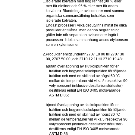
1.
Isolerade kolväten med hög renhet (90 % eller 
mer för olefiner och 95 % eller mer för andra 
kolväten). Blandningar av isomerer med samma 
organiska sammansättning betraktas som 
isolerade kolväten.
Endast processer i vilka det utvinns minst tre olika 
produkter är tillåtna, men denna begränsning 
gäller inte när separation av isomerer ingår i 
processen. I detta sammanhang anses etylbensen 
som en xylenisomer.
2.
Produkter enligt undernr 2707 10 00 till 2707 30 
00, 2707 50 00, och 2710 12 11 till 2710 19 48:
a)
utan överlappning av slutkokpunkten för en 
fraktion och begynnelsekokpunkten för följande 
fraktion och med en skillnad av högst 60 °C 
mellan de temperaturer vid vilka 5 respektive 90 
volymprocent (inklusive destillationsförluster) 
destilleras enligt EN ISO 3405 motsvarande 
ASTM D 86;
b)
med överlappning av slutkokpunkten för en 
fraktion och begynnelsekokpunkten för följande 
fraktion och med en skillnad av högst 30 °C 
mellan de temperaturer vid vilka 5 respektive 90 
volymprocent (inklusive destillationsförluster) 
destilleras enligt EN ISO 3405 motsvarande 
ASTM D 86.