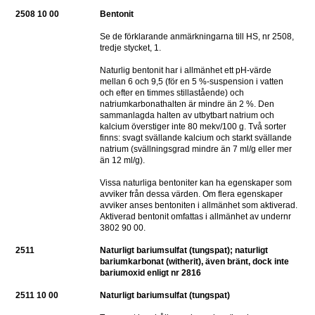
2508 10 00
Bentonit
Se de förklarande anmärkningarna till HS, nr 2508, 
tredje stycket, 1.
Naturlig bentonit har i allmänhet ett pH-värde 
mellan 6 och 9,5 (för en 5 %-suspension i vatten 
och efter en timmes stillastående) och 
natriumkarbonathalten är mindre än 2 %. Den 
sammanlagda halten av utbytbart natrium och 
kalcium överstiger inte 80 mekv/100 g. Två sorter 
finns: svagt svällande kalcium och starkt svällande 
natrium (svällningsgrad mindre än 7 ml/g eller mer 
än 12 ml/g).
Vissa naturliga bentoniter kan ha egenskaper som 
avviker från dessa värden. Om flera egenskaper 
avviker anses bentoniten i allmänhet som aktiverad.
Aktiverad bentonit omfattas i allmänhet av undernr 
3802 90 00.
2511
Naturligt bariumsulfat (tungspat); naturligt 
bariumkarbonat (witherit), även bränt, dock inte 
bariumoxid enligt nr 2816
2511 10 00
Naturligt bariumsulfat (tungspat)