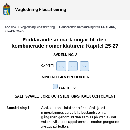
Vägledning klassificering
Taric dok
/
Vägledning klassificering
/
Förklarande anmärkningar till KN (FAKN)
/
FAKN 25-27
Förklarande anmärkningar till den 
kombinerade nomenklaturen; Kapitel 25-27
AVDELNING V
KAPITEL 
25,
26,
27
MINERALISKA PRODUKTER
KAPITEL 25
SALT; SVAVEL; JORD OCH STEN; GIPS, KALK OCH CEMENT
Anmärkning 1
Avsikten med flotationen är att åtskilja ett 
mineralämnes värdefulla beståndsdel från 
gångarten genom att den samlas på ytan av det 
vatten i vilket det uppslammats, medan gångarten 
avsätts på botten.