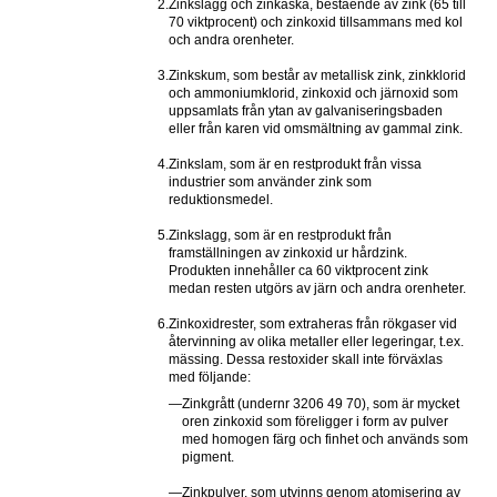
2.
Zinkslagg och zinkaska, bestående av zink (65 till 
70 viktprocent) och zinkoxid tillsammans med kol 
och andra orenheter.
3.
Zinkskum, som består av metallisk zink, zinkklorid 
och ammoniumklorid, zinkoxid och järnoxid som 
uppsamlats från ytan av galvaniseringsbaden 
eller från karen vid omsmältning av gammal zink.
4.
Zinkslam, som är en restprodukt från vissa 
industrier som använder zink som 
reduktionsmedel.
5.
Zinkslagg, som är en restprodukt från 
framställningen av zinkoxid ur hårdzink. 
Produkten innehåller ca 60 viktprocent zink 
medan resten utgörs av järn och andra orenheter.
6.
Zinkoxidrester, som extraheras från rökgaser vid 
återvinning av olika metaller eller legeringar, t.ex. 
mässing. Dessa restoxider skall inte förväxlas 
med följande:
—
Zinkgrått (undernr 3206 49 70), som är mycket 
oren zinkoxid som föreligger i form av pulver 
med homogen färg och finhet och används som 
pigment.
—
Zinkpulver, som utvinns genom atomisering av 