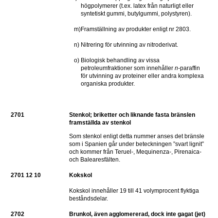
högpolymerer (t.ex. latex från naturligt eller 
syntetiskt gummi, butylgummi, polystyren).
m)
Framställning av produkter enligt nr 2803.
n)
Nitrering för utvinning av nitroderivat.
o)
Biologisk behandling av vissa 
petroleumfraktioner som innehåller 
n
-paraffin 
för utvinning av proteiner eller andra komplexa 
organiska produkter.
2701
Stenkol; briketter och liknande fasta bränslen 
framställda av stenkol
Som stenkol enligt detta nummer anses det bränsle 
som i Spanien går under beteckningen ”svart lignit” 
och kommer från Teruel-, Mequinenza-, Pirenaica- 
och Balearesfälten.
2701 12 10
Kokskol
Kokskol innehåller 19 till 41 volymprocent flyktiga 
beståndsdelar.
2702
Brunkol, även agglomererad, dock inte gagat (jet)