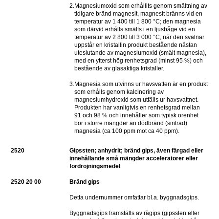
2.
Magnesiumoxid som erhållits genom smältning av 
tidigare bränd magnesit, magnesit bränns vid en 
temperatur av 1 400 till 1 800 °C; den magnesia 
som därvid erhålls smälts i en ljusbåge vid en 
temperatur av 2 800 till 3 000 °C, när den svalnar 
uppstår en kristallin produkt bestående nästan 
uteslutande av magnesiumoxid (smält magnesia), 
med en ytterst hög renhetsgrad (minst 95 %) och 
bestående av glasaktiga kristaller.
3.
Magnesia som utvinns ur havsvatten är en produkt 
som erhålls genom kalcinering av 
magnesiumhydroxid som utfälls ur havsvattnet. 
Produkten har vanligtvis en renhetsgrad mellan 
91 och 98 % och innehåller som typisk orenhet 
bor i större mängder än dödbränd (sintrad) 
magnesia (ca 100 ppm mot ca 40 ppm).
2520
Gipssten; anhydrit; bränd gips, även färgad eller 
innehållande små mängder acceleratorer eller 
fördröjningsmedel
2520 20 00
Bränd gips
Detta undernummer omfattar bl.a. byggnadsgips.
Byggnadsgips framställs av rågips (gipssten eller 