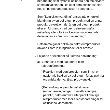
behandling som syftar till att ändra den molekylära 
sammansättningen i en eller flera beståndsdelar 
hos en petroleumprodukt som behandlas.
Som ”kemisk omvandling” anses inte en enkel 
blandning av en petroleumprodukt med en annan 
produkt, oavsett om det är en petroleumprodukt 
eller ej. Att blanda ned t.ex. petroleumnafta i 
målarfärg eller olja i trycksvärta motsvarar inte 
definitionen av ”kemisk omvandling”. 
Detsamma gäller också då petroleumprodukter 
används som lösningsmedel eller bränsle.
2.
Följande är exempel på ”kemisk omvandling”:
a)
Behandling med halogener eller 
halogenföreningar:
i)
Reaktion med den propylen som finns i en 
gasformig fraktion av petroleum för att utvinna 
organiska derivat (t.ex. propylenoxid).
ii)
Behandling av petroleumfraktioner 
(motorbensin, fotogen, dieselbrännolja), 
paraffin, petroleumvax eller paraffinhaltiga 
restprodukter med klor eller klorföreningar för 
att utvinna klorparaffin.