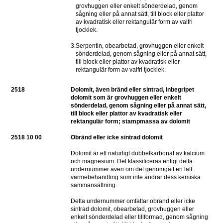
grovhuggen eller enkelt sönderdelad, genom 
sågning eller på annat sätt, till block eller plattor 
av kvadratisk eller rektangulär form av valfri 
tjocklek.
3.
Serpentin, obearbetad, grovhuggen eller enkelt 
sönderdelad, genom sågning eller på annat sätt, 
till block eller plattor av kvadratisk eller 
rektangulär form av valfri tjocklek.
2518
Dolomit, även bränd eller sintrad, inbegripet 
dolomit som är grovhuggen eller enkelt 
sönderdelad, genom sågning eller på annat sätt, 
till block eller plattor av kvadratisk eller 
rektangulär form; stampmassa av dolomit
2518 10 00
Obränd eller icke sintrad dolomit
Dolomit är ett naturligt dubbelkarbonat av kalcium 
och magnesium. Det klassificeras enligt detta 
undernummer även om det genomgått en lätt 
värmebehandling som inte ändrar dess kemiska 
sammansättning.
Detta undernummer omfattar obränd eller icke 
sintrad dolomit, obearbetad, grovhuggen eller 
enkelt sönderdelad eller tillformad, genom sågning 