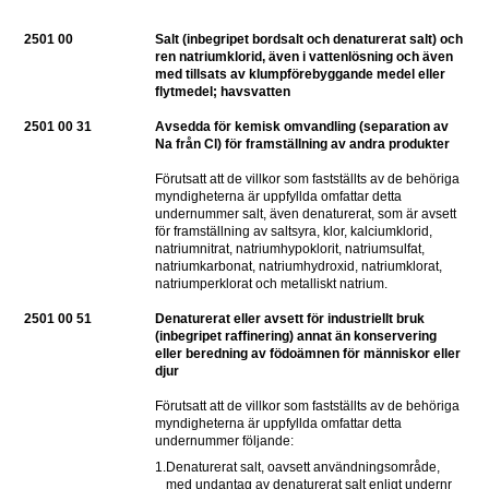
2501 00
Salt (inbegripet bordsalt och denaturerat salt) och 
ren natriumklorid, även i vattenlösning och även 
med tillsats av klumpförebyggande medel eller 
flytmedel; havsvatten
2501 00 31
Avsedda för kemisk omvandling (separation av 
Na från Cl) för framställning av andra produkter
Förutsatt att de villkor som fastställts av de behöriga 
myndigheterna är uppfyllda omfattar detta 
undernummer salt, även denaturerat, som är avsett 
för framställning av saltsyra, klor, kalciumklorid, 
natriumnitrat, natriumhypoklorit, natriumsulfat, 
natriumkarbonat, natriumhydroxid, natriumklorat, 
natriumperklorat och metalliskt natrium.
2501 00 51
Denaturerat eller avsett för industriellt bruk 
(inbegripet raffinering) annat än konservering 
eller beredning av födoämnen för människor eller 
djur
Förutsatt att de villkor som fastställts av de behöriga 
myndigheterna är uppfyllda omfattar detta 
undernummer följande:
1.
Denaturerat salt, oavsett användningsområde, 
med undantag av denaturerat salt enligt undernr 