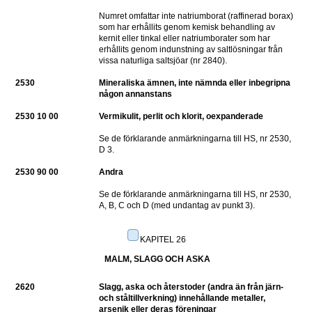
Numret omfattar inte natriumborat (raffinerad borax) 
som har erhållits genom kemisk behandling av 
kernit eller tinkal eller natriumborater som har 
erhållits genom indunstning av saltlösningar från 
vissa naturliga saltsjöar (nr 2840).
2530
Mineraliska ämnen, inte nämnda eller inbegripna 
någon annanstans
2530 10 00 
Vermikulit, perlit och klorit, oexpanderade
Se de förklarande anmärkningarna till HS, nr 2530, 
D 3.
2530 90 00
Andra
Se de förklarande anmärkningarna till HS, nr 2530, 
A, B, C och D (med undantag av punkt 3).
KAPITEL 26
MALM, SLAGG OCH ASKA
2620
Slagg, aska och återstoder (andra än från järn- 
och ståltillverkning) innehållande metaller, 
arsenik eller deras föreningar