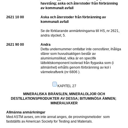
havstång; aska och återstoder från förbränning 
av kommunalt avfall
2621 10 00
Aska och återstoder från förbränning av 
kommunalt avfall
Se de förklarande anmärkningarna till HS, nr 2621, 
andra stycket, 5.
2621 90 00
Andra
Detta undernummer omfattar inte cenosfärer, ihåliga 
sfärer som huvudsakligen består av 
aluminiumsilikat, vilka är en specifik 
lättviktskomponent isolerad från flygaska som (i 
allmänhet) erhålls genom förbränning av kol i 
värmekraftverk (nr 6806 ).
KAPITEL 27
MINERALISKA BRÄNSLEN, MINERALOLJOR OCH 
DESTILLATIONSPRODUKTER AV DESSA; BITUMINÖSA ÄMNEN; 
MINERALVAXER
Allmänna anmärkningar
Med ASTM avses, om inte annat anges, de provningsmetoder  som 
fastställts av American Society for Testing and Materials.