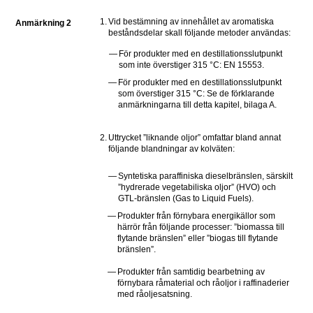
1.
Vid bestämning av innehållet av aromatiska 
Anmärkning 2
beståndsdelar skall följande metoder användas: 
—
För produkter med en destillationsslutpunkt 
som inte överstiger 315 °C: EN 15553.
—
För produkter med en destillationsslutpunkt 
som överstiger 315 °C: Se de förklarande 
anmärkningarna till detta kapitel, bilaga A.
2.
Uttrycket ”liknande oljor” omfattar bland annat 
följande blandningar av kolväten:
—
Syntetiska paraffiniska dieselbränslen, särskilt 
”hydrerade vegetabiliska oljor” (HVO) och 
GTL-bränslen (Gas to Liquid Fuels).
—
Produkter från förnybara energikällor som 
härrör från följande processer: ”biomassa till 
flytande bränslen” eller ”biogas till flytande 
bränslen”.
—
Produkter från samtidig bearbetning av 
förnybara råmaterial och råoljor i raffinaderier 
med råoljesatsning.