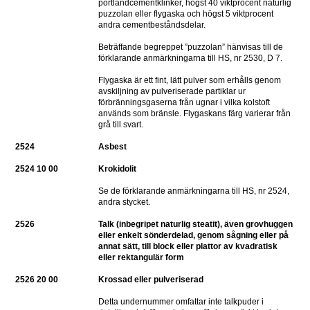
portlandcementklinker, högst 40 viktprocent naturlig 
puzzolan eller flygaska och högst 5 viktprocent 
andra cementbeståndsdelar.
Beträffande begreppet ”puzzolan” hänvisas till de 
förklarande anmärkningarna till HS, nr 2530, D 7.
Flygaska är ett fint, lätt pulver som erhålls genom 
avskiljning av pulveriserade partiklar ur 
förbränningsgaserna från ugnar i vilka kolstoft 
används som bränsle. Flygaskans färg varierar från 
grå till svart.
2524
Asbest
2524 10 00
Krokidolit
Se de förklarande anmärkningarna till HS, nr 2524, 
andra stycket.
2526
Talk (inbegripet naturlig steatit), även grovhuggen 
eller enkelt sönderdelad, genom sågning eller på 
annat sätt, till block eller plattor av kvadratisk 
eller rektangulär form
2526 20 00
Krossad eller pulveriserad
Detta undernummer omfattar inte talkpuder i 