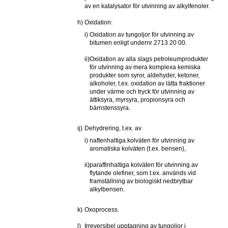
av en katalysator för utvinning av alkylfenoler.
h)
Oxidation:
i)
Oxidation av tungoljor för utvinning av 
bitumen enligt undernr 2713 20 00.
ii)
Oxidation av alla slags petroleumprodukter 
för utvinning av mera komplexa kemiska 
produkter som syror, aldehyder, ketoner, 
alkoholer, t.ex. oxidation av lätta fraktioner 
under värme och tryck för utvinning av 
ättiksyra, myrsyra, propionsyra och 
bärnstenssyra.
ij)
Dehydrering, t.ex. av
i)
naftenhaltiga kolväten för utvinning av 
aromatiska kolväten (t.ex. bensen),
ii)
paraffinhaltiga kolväten för utvinning av 
flytande olefiner, som t.ex. används vid 
framställning av biologiskt nedbrytbar 
alkylbensen.
k)
Oxoprocess.
l)
Irreversibel upptagning av tungoljor i 