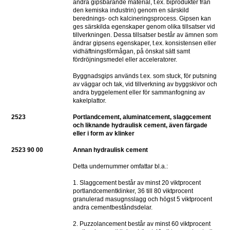
andra gipsbärande material, t.ex. biprodukter från 
den kemiska industrin) genom en särskild 
berednings- och kalcineringsprocess. Gipsen kan 
ges särskilda egenskaper genom olika tillsatser vid 
tillverkningen. Dessa tillsatser består av ämnen som 
ändrar gipsens egenskaper, t.ex. konsistensen eller 
vidhäftningsförmågan, på önskat sätt samt 
fördröjningsmedel eller acceleratorer.
Byggnadsgips används t.ex. som stuck, för putsning 
av väggar och tak, vid tillverkning av byggskivor och 
andra byggelement eller för sammanfogning av 
kakelplattor.
2523
Portlandcement, aluminatcement, slaggcement 
och liknande hydraulisk cement, även färgade 
eller i form av klinker
2523 90 00
Annan hydraulisk cement
Detta undernummer omfattar bl.a.:
1. Slaggcement består av minst 20 viktprocent 
portlandcementklinker, 36 till 80 viktprocent 
granulerad masugnsslagg och högst 5 viktprocent 
andra cementbeståndsdelar.
2. Puzzolancement består av minst 60 viktprocent 