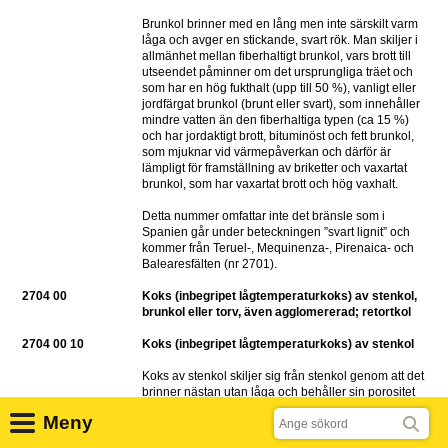
Brunkol brinner med en lång men inte särskilt varm 
låga och avger en stickande, svart rök. Man skiljer i 
allmänhet mellan fiberhaltigt brunkol, vars brott till 
utseendet påminner om det ursprungliga träet och 
som har en hög fukthalt (upp till 50 %), vanligt eller 
jordfärgat brunkol (brunt eller svart), som innehåller 
mindre vatten än den fiberhaltiga typen (ca 15 %) 
och har jordaktigt brott, bituminöst och fett brunkol, 
som mjuknar vid värmepåverkan och därför är 
lämpligt för framställning av briketter och vaxartat 
brunkol, som har vaxartat brott och hög vaxhalt.
Detta nummer omfattar inte det bränsle som i 
Spanien går under beteckningen ”svart lignit” och 
kommer från Teruel-, Mequinenza-, Pirenaica- och 
Balearesfälten (nr 2701).
2704 00
Koks (inbegripet lågtemperaturkoks) av stenkol, 
brunkol eller torv, även agglomererad; retortkol
2704 00 10
Koks (inbegripet lågtemperaturkoks) av stenkol
Koks av stenkol skiljer sig från stenkol genom att det 
brinner nästan utan låga och behåller sin porositet 
och gasgenomtränglighet efter förbränningen. Det 
Sök
Meny
är osmältbart, hårdare, mindre svavelhaltigt och 
mera kolhaltigt än stenkol. I motsats till koks, som 