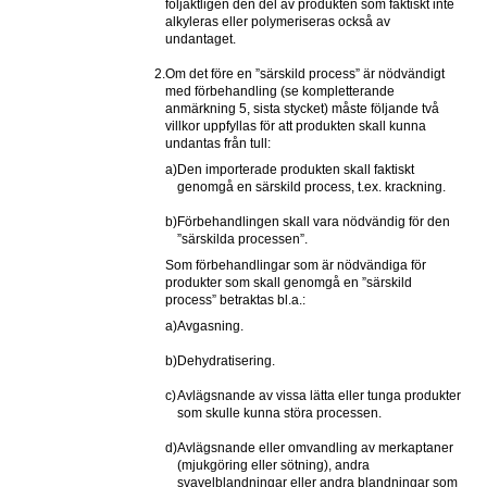
följaktligen den del av produkten som faktiskt inte 
alkyleras eller polymeriseras också av 
undantaget.
2.
Om det före en ”särskild process” är nödvändigt 
med förbehandling (se kompletterande 
anmärkning 5, sista stycket) måste följande två 
villkor uppfyllas för att produkten skall kunna 
undantas från tull:
a)
Den importerade produkten skall faktiskt 
genomgå en särskild process, t.ex. krackning.
b)
Förbehandlingen skall vara nödvändig för den 
”särskilda processen”.
Som förbehandlingar som är nödvändiga för 
produkter som skall genomgå en ”särskild 
process” betraktas bl.a.:
a)
Avgasning.
b)
Dehydratisering.
c)
Avlägsnande av vissa lätta eller tunga produkter 
som skulle kunna störa processen.
d)
Avlägsnande eller omvandling av merkaptaner 
(mjukgöring eller sötning), andra 
svavelblandningar eller andra blandningar som 