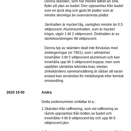
Denna skärsten, som har mindre täthet än zink, 
flyter på ytan av badet. Den uppsamlas från badet 
som en tjock deg och gjuts till plattor som är 
mindre skrovliga än ovannämnda plattor.
Järnhalten är mycket låg, vanligtvis mindre än 0,5 
viktprocent. Aluminiumhalten, som är mycket 
högre, utgör 1 till 2 viktprocent. Zinkhalten är av 
storleksordningen 98 viktprocent.
Denna typ av skärsten skall inte förväxlas med 
zinklegeringar (nr 7901), som i allmänhet 
innehåller 3 till 5 viktprocent aluminium och kan 
innehålla upp till 3 viktprocent koppar, men som 
uppfyller särskilda tekniska krav, medan 
zinkskärstens sammansättning är sådan att varan 
endast kan användas för metallurgisk eller kemisk 
omvandling.
2620 19 00
Andra
Detta undernummer omfattar bl.a.:
1.
Skärsten från raffinering, som vid raffinering av 
råzink uppsamlas från botten av badet och 
innehåller 4 till 8 viktprocent bly och upp till 6 
viktprocent järn.