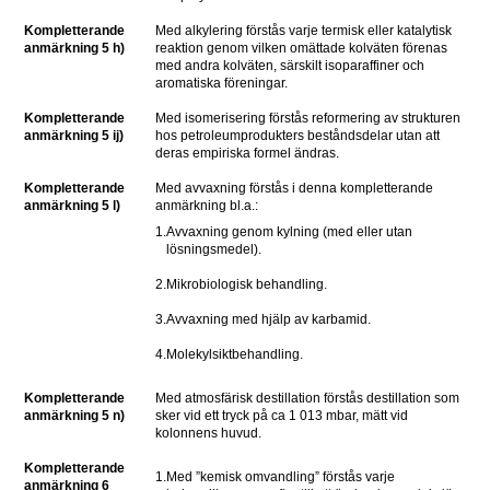
Kompletterande 
Med alkylering förstås varje termisk eller katalytisk 
anmärkning 5 h)
reaktion genom vilken omättade kolväten förenas 
med andra kolväten, särskilt isoparaffiner och 
aromatiska föreningar.
Kompletterande 
Med isomerisering förstås reformering av strukturen 
anmärkning 5 ij)
hos petroleumprodukters beståndsdelar utan att 
deras empiriska formel ändras.
Kompletterande 
Med avvaxning förstås i denna kompletterande 
anmärkning 5 l)
anmärkning bl.a.:
1.
Avvaxning genom kylning (med eller utan 
lösningsmedel).
2.
Mikrobiologisk behandling.
3.
Avvaxning med hjälp av karbamid.
4.
Molekylsiktbehandling.
Kompletterande 
Med atmosfärisk destillation förstås destillation som 
anmärkning 5 n)
sker vid ett tryck på ca 1 013 mbar, mätt vid 
kolonnens huvud.
Kompletterande 
1.
Med ”kemisk omvandling” förstås varje 
anmärkning 6