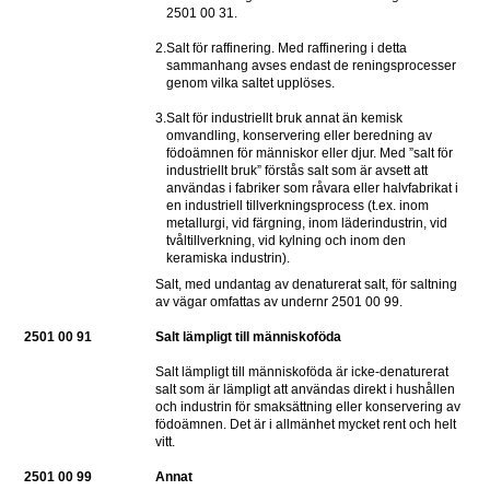
2501 00 31.
2.
Salt för raffinering. Med raffinering i detta 
sammanhang avses endast de reningsprocesser 
genom vilka saltet upplöses.
3.
Salt för industriellt bruk annat än kemisk 
omvandling, konservering eller beredning av 
födoämnen för människor eller djur. Med ”salt för 
industriellt bruk” förstås salt som är avsett att 
användas i fabriker som råvara eller halvfabrikat i 
en industriell tillverkningsprocess (t.ex. inom 
metallurgi, vid färgning, inom läderindustrin, vid 
tvåltillverkning, vid kylning och inom den 
keramiska industrin).
Salt, med undantag av denaturerat salt, för saltning 
av vägar omfattas av undernr 2501 00 99.
2501 00 91
Salt lämpligt till människoföda
Salt lämpligt till människoföda är icke-denaturerat 
salt som är lämpligt att användas direkt i hushållen 
och industrin för smaksättning eller konservering av 
födoämnen. Det är i allmänhet mycket rent och helt 
vitt.
2501 00 99
Annat