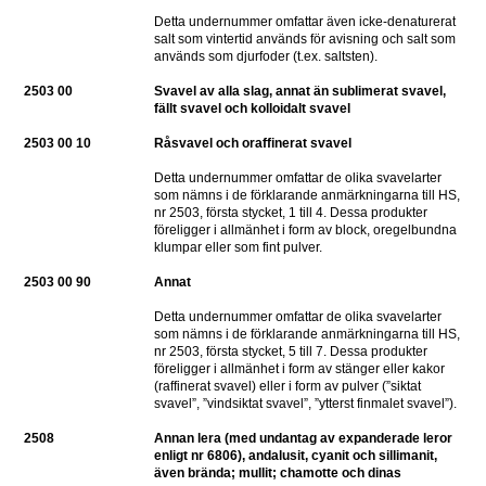
Detta undernummer omfattar även icke-denaturerat 
salt som vintertid används för avisning och salt som 
används som djurfoder (t.ex. saltsten).
2503 00
Svavel av alla slag, annat än sublimerat svavel, 
fällt svavel och kolloidalt svavel
2503 00 10
Råsvavel och oraffinerat svavel
Detta undernummer omfattar de olika svavelarter 
som nämns i de förklarande anmärkningarna till HS, 
nr 2503, första stycket, 1 till 4. Dessa produkter 
föreligger i allmänhet i form av block, oregelbundna 
klumpar eller som fint pulver.
2503 00 90
Annat
Detta undernummer omfattar de olika svavelarter 
som nämns i de förklarande anmärkningarna till HS, 
nr 2503, första stycket, 5 till 7. Dessa produkter 
föreligger i allmänhet i form av stänger eller kakor 
(raffinerat svavel) eller i form av pulver (”siktat 
svavel”, ”vindsiktat svavel”, ”ytterst finmalet svavel”).
2508
Annan lera (med undantag av expanderade leror 
enligt nr 6806), andalusit, cyanit och sillimanit, 
även brända; mullit; chamotte och dinas