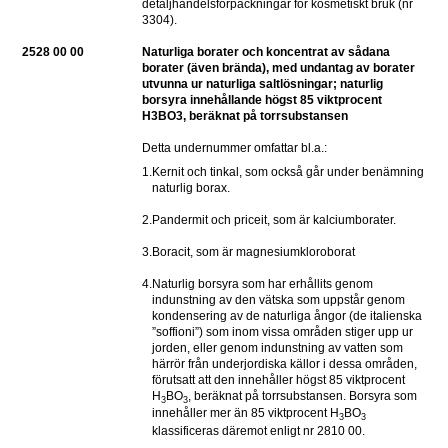
detaljhandelsförpackningar för kosmetiskt bruk (nr 
3304).
2528 00 00
Naturliga borater och koncentrat av sådana 
borater (även brända), med undantag av borater 
utvunna ur naturliga saltlösningar; naturlig 
borsyra innehållande högst 85 viktprocent 
H3BO3, beräknat på torrsubstansen
Detta undernummer omfattar bl.a.:
1.
Kernit och tinkal, som också går under benämning 
naturlig borax.
2.
Pandermit och priceit, som är kalciumborater.
3.
Boracit, som är magnesiumkloroborat
4.
Naturlig borsyra som har erhållits genom 
indunstning av den vätska som uppstår genom 
kondensering av de naturliga ångor (de italienska 
”soffioni”) som inom vissa områden stiger upp ur 
jorden, eller genom indunstning av vatten som 
härrör från underjordiska källor i dessa områden, 
förutsatt att den innehåller högst 85 viktprocent 
H
BO
, beräknat på torrsubstansen. Borsyra som 
3
3
innehåller mer än 85 viktprocent H
BO
3
3
klassificeras däremot enligt nr 2810 00.