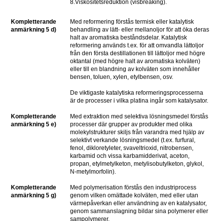
8.
Viskositetsreduktion (visbreaking).
Kompletterande 
Med reformering förstås termisk eller katalytisk 
anmärkning 5 d)
behandling av lätt- eller mellanoljor för att öka deras 
halt av aromatiska beståndsdelar. Katalytisk 
reformering används t.ex. för att omvandla lättoljor 
från den första destillationen till lättoljor med högre 
oktantal (med högre halt av aromatiska kolväten) 
eller till en blandning av kolväten som innehåller 
bensen, toluen, xylen, etylbensen, osv.
De viktigaste katalytiska reformeringsprocesserna 
är de processer i vilka platina ingår som katalysator.
Kompletterande 
Med extraktion med selektiva lösningsmedel förstås 
anmärkning 5 e)
processer där grupper av produkter med olika 
molekylstrukturer skiljs från varandra med hjälp av 
selektivt verkande lösningsmedel (t.ex. furfural, 
fenol, dikloretyleter, svaveltrioxid, nitrobensen, 
karbamid och vissa karbamidderivat, aceton, 
propan, etylmetylketon, metylisobutylketon, glykol, 
N-metylmorfolin).
Kompletterande 
Med polymerisation förstås den industriprocess 
anmärkning 5 g)
genom vilken omättade kolväten, med eller utan 
värmepåverkan eller användning av en katalysator, 
genom sammanslagning bildar sina polymerer eller 
sampolymerer.