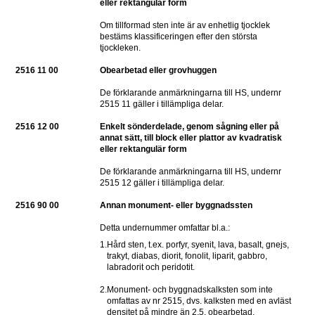
eller rektangulär form
Om tillformad sten inte är av enhetlig tjocklek 
bestäms klassificeringen efter den största 
tjockleken.
2516 11 00
Obearbetad eller grovhuggen
De förklarande anmärkningarna till HS, undernr 
2515 11 gäller i tillämpliga delar.
2516 12 00
Enkelt sönderdelade, genom sågning eller på 
annat sätt, till block eller plattor av kvadratisk 
eller rektangulär form
De förklarande anmärkningarna till HS, undernr 
2515 12 gäller i tillämpliga delar.
2516 90 00
Annan monument- eller byggnadssten
Detta undernummer omfattar bl.a.:
1.
Hård sten, t.ex. porfyr, syenit, lava, basalt, gnejs, 
trakyt, diabas, diorit, fonolit, liparit, gabbro, 
labradorit och peridotit.
2.
Monument- och byggnadskalksten som inte 
omfattas av nr 2515, dvs. kalksten med en avläst 
densitet på mindre än 2,5, obearbetad, 