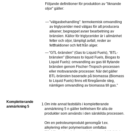
Följande definitioner för produktion av ”liknande 
oljor” gäller:
—
”vätgasbehandling”: termokemisk omvandling 
av triglycerider med vätgas för att producera 
alkaner; begreppet avser bearbetning av 
bränslen. Källor för triglycerider är i allmänhet 
fetter och oljor, lämpligt avfall, rester av 
fettfraktioner och fett från alger.
—
”GTL-bränslen” (Gas to Liquid Fuels), ”BTL-
bränslen” (Biomass to liquid Fuels, Biogas to 
Liquid Fuels): omvandling av gas till flytande 
bränslen genom Fischer-Tropsch-processen 
eller motsvarande processer. När det gäller 
BTL-bränslen baserade på biomassa (Biomass 
to Liquid Fuels) finns ett föregående steg, 
nämligen omvandling av biomassa till gas.”
Kompletterande 
1.
Om inte annat fastställs i kompletterande 
anmärkning 5
anmärkning 5 n gäller befrielsen för alla de 
produkter som används i den särskilda processen.
Om en petroleumprodukt genomgår t.ex. 
alkylering eller polymerisation omfattas 