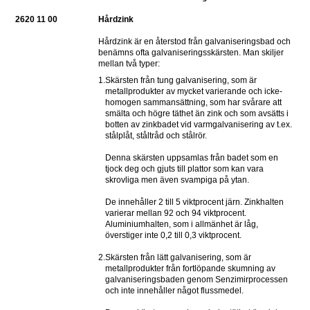
2620 11 00
Hårdzink
Hårdzink är en återstod från galvaniseringsbad och 
benämns ofta galvaniseringsskärsten. Man skiljer 
mellan två typer:
1.
Skärsten från tung galvanisering, som är 
metallprodukter av mycket varierande och icke-
homogen sammansättning, som har svårare att 
smälta och högre täthet än zink och som avsätts i 
botten av zinkbadet vid varmgalvanisering av t.ex. 
stålplåt, ståltråd och stålrör.
Denna skärsten uppsamlas från badet som en 
tjock deg och gjuts till plattor som kan vara 
skrovliga men även svampiga på ytan.
De innehåller 2 till 5 viktprocent järn. Zinkhalten 
varierar mellan 92 och 94 viktprocent. 
Aluminiumhalten, som i allmänhet är låg, 
överstiger inte 0,2 till 0,3 viktprocent.
2.
Skärsten från lätt galvanisering, som är 
metallprodukter från fortlöpande skumning av 
galvaniseringsbaden genom Senzimirprocessen 
och inte innehåller något flussmedel.